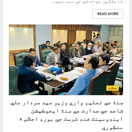
ضابطگين جي خدشي جي سبب سڄي...
READ MORE
ميگزن
سنڌ جي تعليم واري وزير سيد سردار علي
شاهه جي صدارت هي سنڌ ايجوڪيشن
اينڊومينٽ فنڊ ٽرسٽ جي بورڊ اجلاس ۾
منظوري