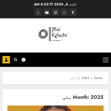
Ski
اگست 6, 2026
6:23:18 AM
t
Threads
YouTube
Instagram
Facebook
conten
Primary
Menu
Home
2025
مئی
2025 مئی
Month: