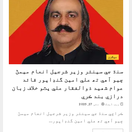
ميگزن
سنڌ جي سينئر وزير شرجيل انعام ميمڻ
چيو آھي تھ علي امين گنڊاپور قائد
عوام شھيد ذوالفقار علي ڀٽو خلاف زبان
درازي بند ڪري
ویب ڈیسک
مئی 27, 2025
ڪراچي سنڌ جي سينئر وزير شرجيل انعام ميمڻ
چيو آھي تھ علي امين گنڊاپور...