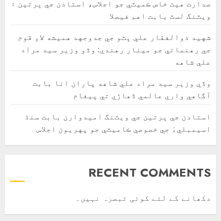
صدارت هيٺ خاص ڪميٽي جو اجلاس، استادن جي ڀرتين ۽
ويٽنگ لسٽ بابت اهم فيصلا
شهيد ذوالفقار علي ڀٽو جي جدوجهد هميشه لاءِ قوم
جي رهنمائي جو مينار رهندي: وڏو وزير سيد مراد
علي شاهه
وڏي وزير سيد مراد علي شاهه پاران انا بابت
آگاهي واري عالمي ڏھاڙي تي پيغام
استادن جي ڀرتين جي ويٽنگ اميدوارن بابت سنڌ
اسيمبليءَ جي خصوصي ڪاميٽي جو پهريون اجلاس
RECENT COMMENTS
دکھانے کے لئے کوئی تبصرہ نہیں۔