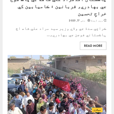
جي بهادري، قربانين ۽ ڪاميابين کي
خراجِ تحسین
ویب ڈیسک
مئی 17, 2025
ڪراچي سنڌ جي وڏي وزير سيد مراد علي شاھ اڄ
پاڪستاني فوجن جي بهادري،...
READ MORE
ميگزن