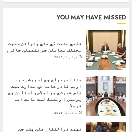
YOU MAY HAVE MISSED
فلمي صنعت کي ھٿي وٺرائڻ سميت
مختلف معاملن جو تفصيلي جائزو
جولائی 10, 2026
سنڌ اسيمبلي جي اسپيڪر سيد
اويس قادر شاهه جي صدارت هيٺ
خاص ڪميٽي جو اجلاس، استادن جي
ڀرتين ۽ ويٽنگ لسٽ بابت اهم
فيصلا
جولائی 10, 2026
شهيد ذوالفقار علي ڀٽو جي