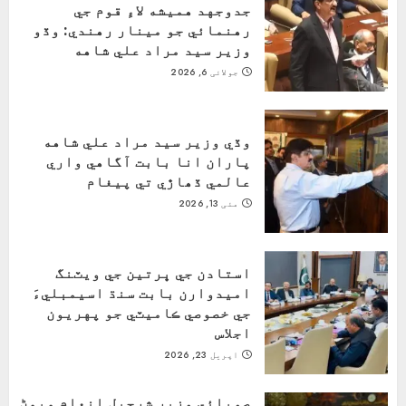
جدوجهد هميشه لاءِ قوم جي
رهنمائي جو مينار رهندي: وڏو
وزير سيد مراد علي شاهه
جولائی 6, 2026
وڏي وزير سيد مراد علي شاهه
پاران انا بابت آگاهي واري
عالمي ڏھاڙي تي پيغام
مئی 13, 2026
استادن جي ڀرتين جي ويٽنگ
اميدوارن بابت سنڌ اسيمبليءَ
جي خصوصي ڪاميٽي جو پهريون
اجلاس
اپریل 23, 2026
صوبائي وزير شرجيل انعام ميمڻ