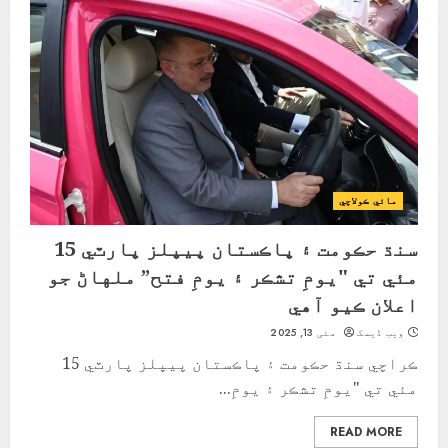
مائي ڪولاچي
سنڌ حڪومت ۽ پاڪستان پيپلز پارٽي 15
مئي تي "يومِ تشڪر ۽ يومِ فتح” ملهاڻ جو
اعلان ڪيو آهي
ویب ڈیسک
مئی 13, 2025
ڪراچي سنڌ حڪومت ۽ پاڪستان پيپلز پارٽي 15
مئي تي "يومِ تشڪر ۽ يومِ...
READ MORE