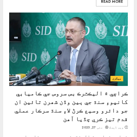
READ MORE
ميگزن
ڪراچي ۾ اليڪٽرڪ بس سروس جي ڪاميابي
کانپوءِ سنڌ جي ٻين وڏن شھرن تائین ان
جو دائرو وسيع ڪرڻ لاءِ سنڌ سرڪار عملي
قدم تيز ڪري ڇڏيا آھن
ویب ڈیسک
مئی 27, 2025
ڪراچي ڪراچي ۾ اليڪٽرڪ بس سروس جي ڪاميابي