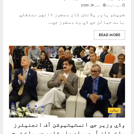
ویب ڈیسک
مئی 18, 2025
ڪيپٽو پاور پلانٽن کان ڊسڪوز ڏانهن منتقلي
بابت خيالن جي ڏي وٺ ڊسڪوز جي...
READ MORE
ميگزن
وڏي وزير جي انسٽيٽيوشن آف انجنيئرز
پاڪستان آمدمراد علي شاهه جي پاڪ فوج