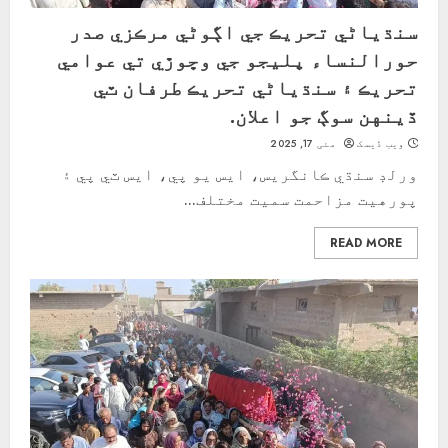
سنڌياڻي تحريڪ جي اڳوڻي مرڪزي صدر
حورالنساء پليجو جي وڇوڙي تي عوامي
تحريڪ ۽ سنڌياڻي تحريڪ طرفان ٽي
ڏينهن سوڳ جو اعلان.
ویب ڈیسک
مئی 17, 2025
ورلڊ سنڌي ڪانگريس، ايس يو پي، ايس ٽي پي ۽
پورهيت مزاحمت سميت مختلف...
READ MORE