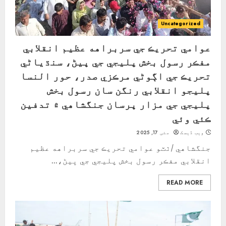
Uncategorized
عوامي تحريڪ جي سربراهه عظيم انقلابي
مفڪر رسول بخش پليجي جي ڀيڻ، سنڌياڻي
تحريڪ جي اڳوڻي مرڪزي صدر، حور النسا
پليجو انقلابي رنگن سان رسول بخش
پليجي جي مزار ڀرسان جنگشاھي ۾ تدفين
ڪئي وئي
ویب ڈیسک
مئی 17, 2025
جنگشاهي /ٺٽو عوامي تحريڪ جي سربراهه عظيم
انقلابي مفڪر رسول بخش پليجي جي ڀيڻ،...
READ MORE