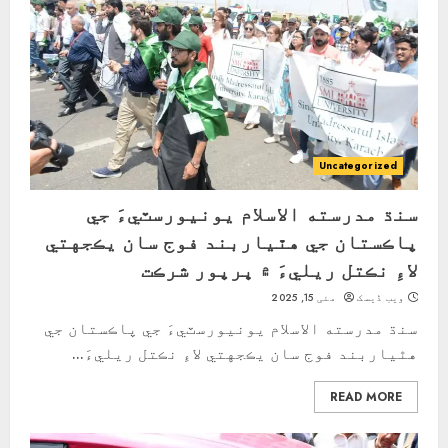
Uncategorized
سنڌ مدرسته الاسلام يونيورسٽيءَ جي
پاڪستان جي هٿياربند فوج سان يڪجهتي
لاءِ نڪتل ريليءَ ۾ ڀرپور شرڪت
ویب ڈیسک
مئی 15, 2025
سنڌ مدرسته الاسلام يونيورسٽيءَ جي پاڪستان جي
هٿياربند فوج سان يڪجهتي لاءِ نڪتل ريليءَ...
READ MORE