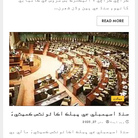
کانپوءِ سنڌ جي ٻين وڏن شھرن...
READ MORE
ميگزن
سنڌ اسيمبلي جي پبلڪ اڪائونٽس ڪميٽيءَ
ویب ڈیسک
مئی 27, 2025
سنڌ اسيمبلي جي پبلڪ اڪائونٽس ڪميٽيءَ مالي بي