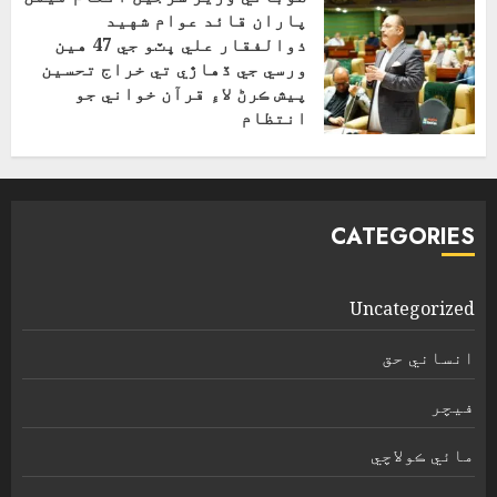
پاران قائد عوام شهيد
ذوالفقار علي ڀٽو جي 47 هين
ورسي جي ڏهاڙي تي خراج تحسين
پيش ڪرڻ لاءِ قرآن خواني جو
انتظام
اپریل 4, 2026
CATEGORIES
Uncategorized
انساني حق
فیچر
مائي ڪولاچي