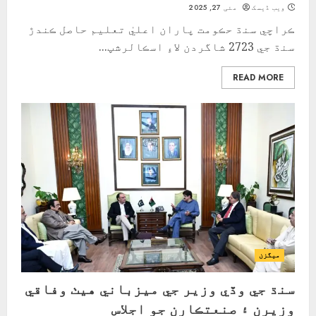
ویب ڈیسک
مئی 27, 2025
ڪراچي سنڌ حڪومت پاران اعليٰ تعليم حاصل ڪندڙ
سنڌ جي 2723 شاگردن لاءِ اسڪالرشپ...
READ MORE
ميگزن
سنڌ جي وڏي وزير جي ميزباني هيٺ وفاقي
وزيرن ۽ صنعتڪارن جو اجلاس