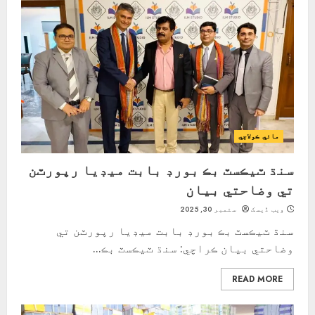
مائي ڪولاچي
سنڌ ٽيڪسٽ بڪ بورڊ بابت ميڊيا رپورٽن
تي وضاحتي بيان
ویب ڈیسک
ستمبر 30, 2025
سنڌ ٽيڪسٽ بڪ بورڊ بابت ميڊيا رپورٽن تي
وضاحتي بيان ڪراچي: سنڌ ٽيڪسٽ بڪ...
READ MORE