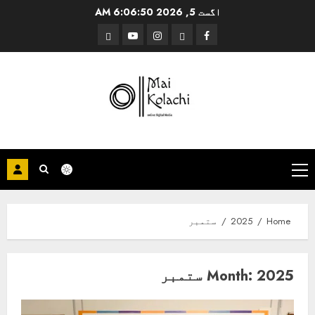
Ski
اگست 5, 2026
6:06:51 AM
t
Threads
YouTube
Instagram
Facebook
conten
Primary
Menu
Home
2025
ستمبر
2025 ستمبر
Month: