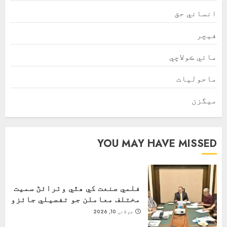
انساني حق
فیچر
مائي ڪولاچي
ماحولیات
ميگزن
YOU MAY HAVE MISSED
فلمي صنعت کي ھٿي وٺرائڻ سميت
مختلف معاملن جو تفصيلي جائزو
جولائی 10, 2026