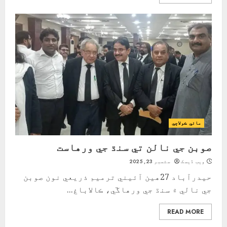
مائي ڪولاچي
صوبن جي نالن تي سنڌ جي ورهاست
ویب ڈیسک
ستمبر 23, 2025
حيدرآباد 27هين آئيني ترميم ذريعي نون صوبن
جي نالي ۾ سنڌ جي ورهاڱي، ڪالاباغ...
READ MORE