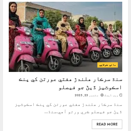
مائي ڪولاچي
سنڌ سرڪار ھلندڙ ھفتي عورتن کي پنڪ
اسڪوٽيز ڏيڻ جو فيصلو
ویب ڈیسک
ستمبر 23, 2025
سنڌ سرڪار ھلندڙ ھفتي عورتن کي پنڪ اسڪوٽيز
ڏيڻ جو فيصلو ڪري ورتو آھي.سنڌ...
READ MORE