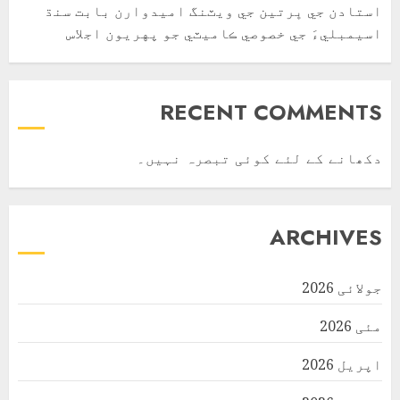
استادن جي ڀرتين جي ويٽنگ اميدوارن بابت سنڌ
اسيمبليءَ جي خصوصي ڪاميٽي جو پهريون اجلاس
RECENT COMMENTS
دکھانے کے لئے کوئی تبصرہ نہیں۔
ARCHIVES
جولائی 2026
مئی 2026
اپریل 2026