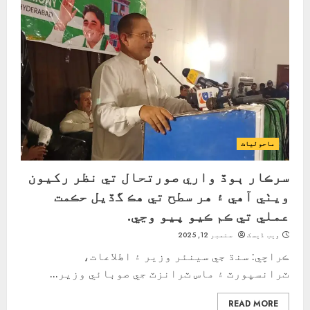
ماحولیات
سرڪار ٻوڏ واري صورتحال تي نظر رکيون
ويٺي آهي ۽ هر سطح تي هڪ گڏيل حڪمت
عملي تي ڪم ڪيو پيو وڃي.
ویب ڈیسک
ستمبر 12, 2025
ڪراچي: سنڌ جي سينئر وزير ۽ اطلاعات،
ٽرانسپورٽ ۽ ماس ٽرانزٽ جي صوبائي وزير...
READ MORE