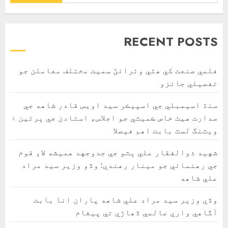
RECENT POSTS
فلمي صنعت کي ھٿي وٺرائڻ سميت مختلف معاملن جو
تفصيلي جائزو
سنڌ اسيمبلي جي اسپيڪر سيد اويس قادر شاهه جي
صدارت هيٺ خاص ڪميٽي جو اجلاس، استادن جي ڀرتين ۽
ويٽنگ لسٽ بابت اهم فيصلا
شهيد ذوالفقار علي ڀٽو جي جدوجهد هميشه لاءِ قوم
جي رهنمائي جو مينار رهندي: وڏو وزير سيد مراد
علي شاهه
وڏي وزير سيد مراد علي شاهه پاران انا بابت
آگاهي واري عالمي ڏھاڙي تي پيغام