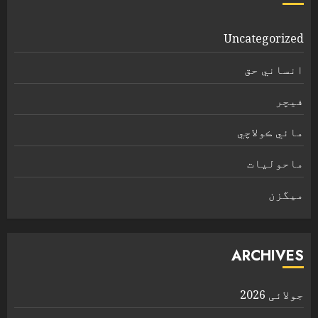
Uncategorized
انساني حق
فیچر
مائي ڪولاچي
ماحولیات
ميگزن
ARCHIVES
جولائی 2026