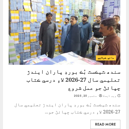
مائي ڪولاچي
سندھ ٽيڪسٽ بُڪ بورڊ پاران ايندڙ
تعليمي سال 27-2026 لاءِ درسي ڪتاب
ڇپائڻ جو عمل شروع
ویب ڈیسک
ستمبر 25, 2025
سندھ ٽيڪسٽ بُڪ بورڊ پاران ايندڙ تعليمي سال
27-2026 لاءِ درسي ڪتاب ڇپائڻ جو...
READ MORE