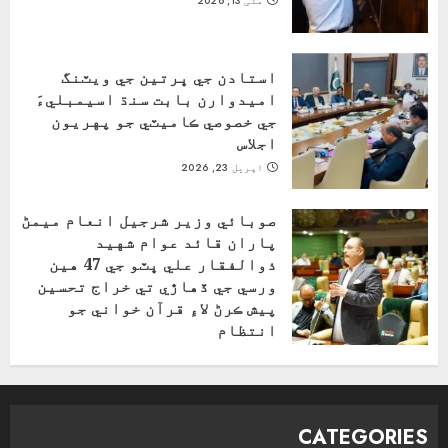
مئی 13, 2026
استادن جي ڀرتين جي ويٽنگ
اميدوارن بابت سنڌ اسيمبليءَ
جي خصوصي ڪاميٽي جو پهريون
اجلاس
اپریل 23, 2026
صوبائي وزير شرجيل انعام ميمڻ
پاران قائد عوام شهيد
ذوالفقار علي ڀٽو جي 47 هين
ورسي جي ڏهاڙي تي خراج تحسين
پيش ڪرڻ لاءِ قرآن خواني جو
انتظام
اپریل 4, 2026
CATEGORIES