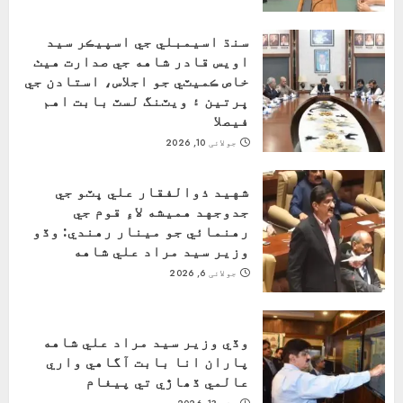
سنڌ اسيمبلي جي اسپيڪر سيد
اويس قادر شاهه جي صدارت هيٺ
خاص ڪميٽي جو اجلاس، استادن جي
ڀرتين ۽ ويٽنگ لسٽ بابت اهم
فيصلا
جولائی 10, 2026
شهيد ذوالفقار علي ڀٽو جي
جدوجهد هميشه لاءِ قوم جي
رهنمائي جو مينار رهندي: وڏو
وزير سيد مراد علي شاهه
جولائی 6, 2026
وڏي وزير سيد مراد علي شاهه
پاران انا بابت آگاهي واري
عالمي ڏھاڙي تي پيغام