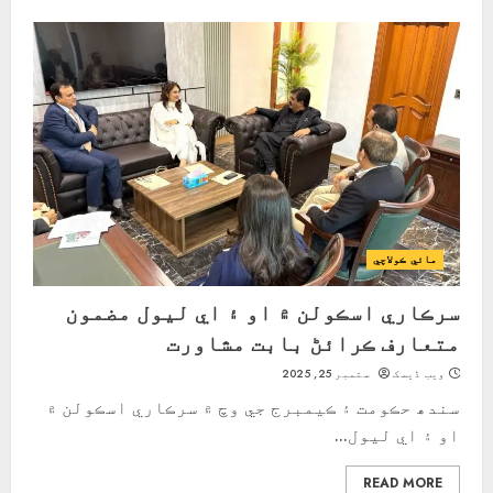
مائي ڪولاچي
سرڪاري اسڪولن ۾ او ۽ اي ليول مضمون
متعارف ڪرائڻ بابت مشاورت
ویب ڈیسک
ستمبر 25, 2025
سندھ حڪومت ۽ ڪيمبرج جي وچ ۾ سرڪاري اسڪولن ۾
او ۽ اي ليول...
READ MORE