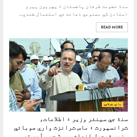
سنڌ حڪومت طرفان پاڪستان ۾ پهريون ڀيرو
استادن کي مصنوعي ذھانت جي استعمال ڪندي...
READ MORE
مائي ڪولاچي
سنڌ جي سينئر وزير ۽ اطلاعات،
ٽرانسپورٽ ۽ ماس ٽرانزٽ واري صوبائي
وزير شرجيل انعام ميمڻ چيو آهي ته