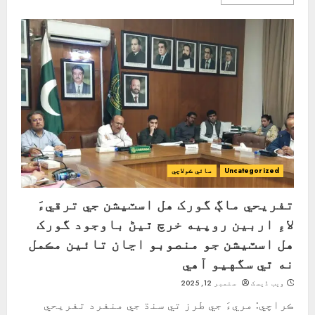
Uncategorized
مائي ڪولاچي
تفريحي ماڳ گورک هل اسٽيشن جي ترقيءَ
لاءِ اربين روپيه خرچ ٿيڻ باوجود گورک
هل اسٽيشن جو منصوبو اڃان تائين مڪمل
نه ٿي سگهيو آهي
ویب ڈیسک
ستمبر 12, 2025
ڪراچي: مريءَ جي طرز تي سنڌ جي منفرد تفريحي