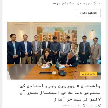
ماڳ گورک هل اسٽيشن جي...
READ MORE
مائي ڪولاچي
پاڪستان ۾ پهريون ڀيرو استادن کي
مصنوعي ذھانت جي استعمال ڪندي آن
لائين تربيت جو آغاز
ویب ڈیسک
ستمبر 11, 2025