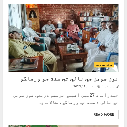
مائي ڪولاچي
نون صوبن جي نالي تي سنڌ جو ورھاڱو
ویب ڈیسک
ستمبر 19, 2025
حيدرآباد 27هين آئيني ترميم ذريعي نون صوبن
جي نالي ۾ سنڌ جي ورهاڱي، ڪالاباغ...
READ MORE