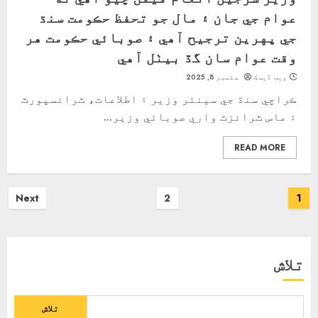
عوام جي جان ۽ مال جو تحفظ حڪومت سنڌ
جي پهرين ترجيح آهي ۽ صوبائي حڪومت هر
وقت عوام سان گڏ بيٺل آهي
ویب ڈیسک
ستمبر 8, 2025
ڪراچي سنڌ جي سينئر وزير ۽ اطلاعات، ٽرانسپورٽ
۽ ماس ٽرانزٽ واري صوبائي وزير...
READ MORE
Posts
Next
2
1
pagination
تلاش
تلاش