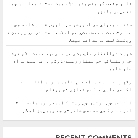
فلمي صنعت کي ھٿي وٺرائڻ سميت مختلف معاملن جو
تفصيلي جائزو
سنڌ اسيمبلي جي اسپيڪر سيد اويس قادر شاهه جي
صدارت هيٺ خاص ڪميٽي جو اجلاس، استادن جي ڀرتين ۽
ويٽنگ لسٽ بابت اهم فيصلا
شهيد ذوالفقار علي ڀٽو جي جدوجهد هميشه لاءِ قوم
جي رهنمائي جو مينار رهندي: وڏو وزير سيد مراد
علي شاهه
وڏي وزير سيد مراد علي شاهه پاران انا بابت
آگاهي واري عالمي ڏھاڙي تي پيغام
استادن جي ڀرتين جي ويٽنگ اميدوارن بابت سنڌ
اسيمبليءَ جي خصوصي ڪاميٽي جو پهريون اجلاس
RECENT COMMENTS