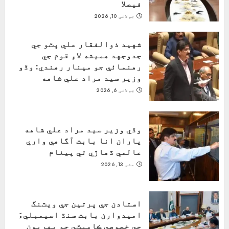
فيصلا
جولائی 10, 2026
شهيد ذوالفقار علي ڀٽو جي
جدوجهد هميشه لاءِ قوم جي
رهنمائي جو مينار رهندي: وڏو
وزير سيد مراد علي شاهه
جولائی 6, 2026
وڏي وزير سيد مراد علي شاهه
پاران انا بابت آگاهي واري
عالمي ڏھاڙي تي پيغام
مئی 13, 2026
استادن جي ڀرتين جي ويٽنگ
اميدوارن بابت سنڌ اسيمبليءَ
جي خصوصي ڪاميٽي جو پهريون