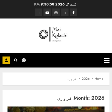
Ski
اگست 7, 2026
9:30:58 PM
t
Threads
YouTube
Instagram
Facebook
conten
Primary
Menu
Home
2026
فروری
2026 فروری
Month: