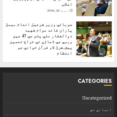
اجلاس
اپریل 23, 2026
صوبائي وزير شرجيل انعام ميمڻ
پاران قائد عوام شهيد
ذوالفقار علي ڀٽو جي 47 هين
ورسي جي ڏهاڙي تي خراج تحسين
پيش ڪرڻ لاءِ قرآن خواني جو
انتظام
اپریل 4, 2026
CATEGORIES
Uncategorized
انساني حق