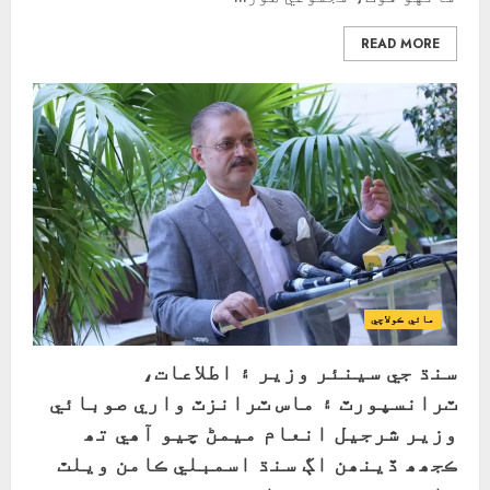
READ MORE
مائي ڪولاچي
سنڌ جي سينئر وزير ۽ اطلاعات،
ٽرانسپورٽ ۽ ماس ٽرانزٽ واري صوبائي
وزير شرجيل انعام ميمڻ چيو آھي تھ
ڪجھھ ڏينھن اڳ سنڌ اسمبلي ڪامن ويلٿ