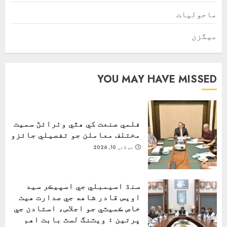
ماحولیات
ميگزن
YOU MAY HAVE MISSED
فلمي صنعت کي ھٿي وٺرائڻ سميت
مختلف معاملن جو تفصيلي جائزو
جولائی 10, 2026
سنڌ اسيمبلي جي اسپيڪر سيد
اويس قادر شاهه جي صدارت هيٺ
خاص ڪميٽي جو اجلاس، استادن جي
ڀرتين ۽ ويٽنگ لسٽ بابت اهم