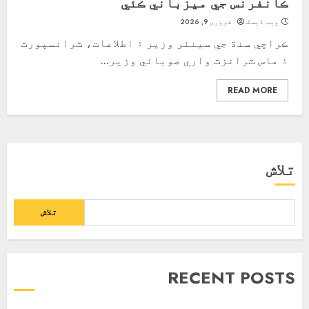
ڪانفرنس جي ميزباني ڪئي
ویب ڈیسک
فروری 9, 2026
ڪراچي سنڌ جي سينئر وزير ۽ اطلاعات، ٽرانسپورٽ
۽ ماس ٽرانزٽ واري صوبائي وزير...
READ MORE
تلاش
تلاش
RECENT POSTS