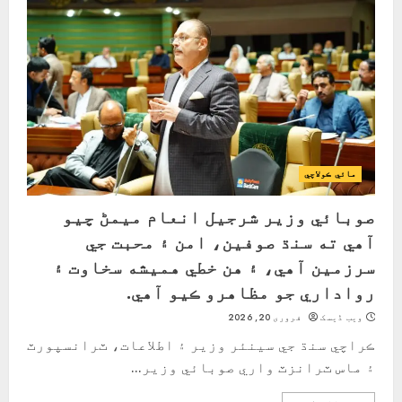
مائي ڪولاچي
صوبائي وزير شرجيل انعام ميمڻ چيو
آهي ته سنڌ صوفين، امن ۽ محبت جي
سرزمين آهي، ۽ هن خطي هميشه سخاوت ۽
رواداري جو مظاهرو ڪيو آهي.
ویب ڈیسک
فروری 20, 2026
ڪراچي سنڌ جي سينئر وزير ۽ اطلاعات، ٽرانسپورٽ
۽ ماس ٽرانزٽ واري صوبائي وزير...