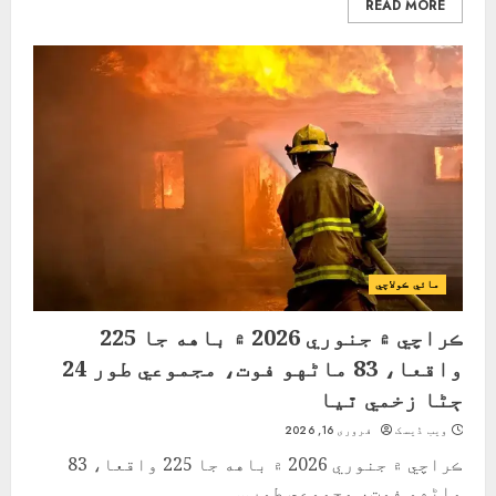
READ MORE
مائي ڪولاچي
ڪراچي ۾ جنوري 2026 ۾ باهه جا 225
واقعا، 83 ماڻهو فوت، مجموعي طور 24
ڄڻا زخمي ٿيا
ویب ڈیسک
فروری 16, 2026
ڪراچي ۾ جنوري 2026 ۾ باهه جا 225 واقعا، 83
ماڻهو فوت، مجموعي طور...