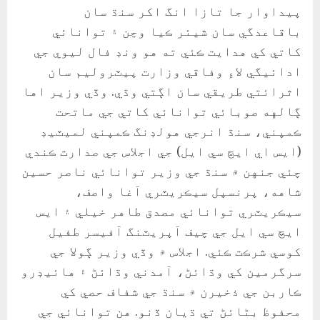
پيداوار جا تازا انگ اکر سنڌ سان
باقاعدگي سان شيئر ڪيا وڃن ۽ توانائي
کاتي کي هدايت ڪئي ته هو ونڊ فال ليوي جي
ادائيگي لاءِ وفاقي وزارت پيٽروليم سان
اثرائتي طريقي سان اڳتي وڌي. وڏي وزير اها
ڳالهه صوبائي توانائي کاتي جي ماتحت
ڪمپني، سنڌ انرجي هولڊنگ ڪمپني لميٽيڊ
(ايس اي ايڇ سي ايل) جي اجلاس جي صدارت ڪندي
چئي جنهن ۾ سنڌ جي وزير توانائي ناصر حسين
شاهه، پرنسپل سيڪريٽري آغا واصف،
سيڪريٽري توانائي مصدق طاهر خيلي ۽ ايس
ايچ سي ايل جي چيف آپريٽنگ آفيسر طفيل
کوسي شرڪت ڪئي. اجلاس ۾ وڏي وزير ڳولا جي
سرگرمين کي وڌائڻ، آمدني وڌائڻ ۽ هائيڊرو
ڪاربن جي ذخيرن ۾ سنڌ جي شفاف حصي کي
محفوظ بڻائڻ تي ڌيان ڏنو. هن توانائي جي