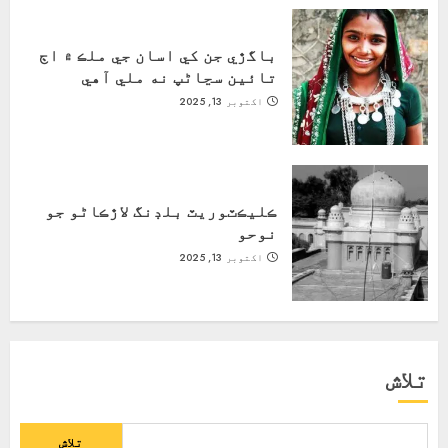
باگڙي جن کي اسان جي ملڪ ۾ اڄ
تائين سڃاڻپ نه ملي آهي
اکتوبر 13, 2025
ڪليڪٽوريٽ بلڊنگ لاڙڪاڻو جو
نوحو
اکتوبر 13, 2025
تلاش
تلاش