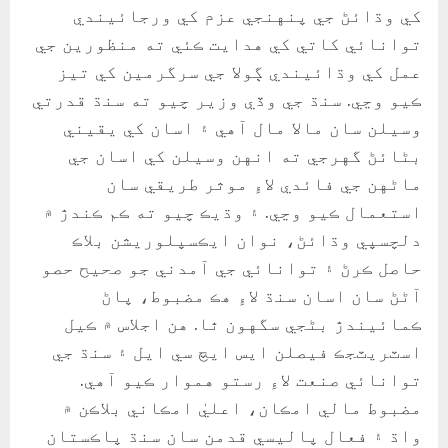
کي وڌائڻ جي پنهنجي عزم کي ورجائيندي
توانائي کاتي کي هدايت ڪئي ته منظورين جي
عمل کي وڌائيندي ڳولا جي سرگرمين کي تيز
ڪيو وڃي. سنڌ جي وڏي وزير چيو ته سنڌ قدرتي
وسيلن سان مالا مال آهي ۽ اسان کي يقيني
بڻائڻ گهرجي ته انهن وسيلن کي اسان جي
ماڻهن جي فائدي لاءِ موثر طريقي سان
استعمال ڪيو وڃي. ۽ وڌيڪ چيو ته ڪم ڪندڙ ۾
دلچسپي وڌائڻ، نوان ايڪسپلوريشن بلاڪ
حاصل ڪرڻ ۽ توانائي جي آمدني جو صحيح حصو
آڻڻ سان اسان سنڌ لاءِ هڪ مضبوط، پاڻ
ڪمائيندڙ بڻجي سگهون ٿا. هن اجلاس ۾ ڪيل
اسٽريٽجڪ فيصلن ايس ايچ سي ايل ۽ سنڌ جي
توانائي صنعت لاءِ رستو هموار ڪيو آهي.
مضبوط مالي امڪان، اعليٰ امڪاني بلاڪن ۾
واڌ ۽ فعال پاليسي قدمن سان سنڌ پاڪستان