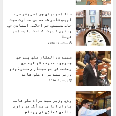
سنڌ اسيمبلي جي اسپيڪر سيد
اويس قادر شاهه جي صدارت هيٺ
خاص ڪميٽي جو اجلاس، استادن جي
ڀرتين ۽ ويٽنگ لسٽ بابت اهم
فيصلا
جولائی 10, 2026
شهيد ذوالفقار علي ڀٽو جي
جدوجهد هميشه لاءِ قوم جي
رهنمائي جو مينار رهندي: وڏو
وزير سيد مراد علي شاهه
جولائی 6, 2026
وڏي وزير سيد مراد علي شاهه
پاران انا بابت آگاهي واري
عالمي ڏھاڙي تي پيغام