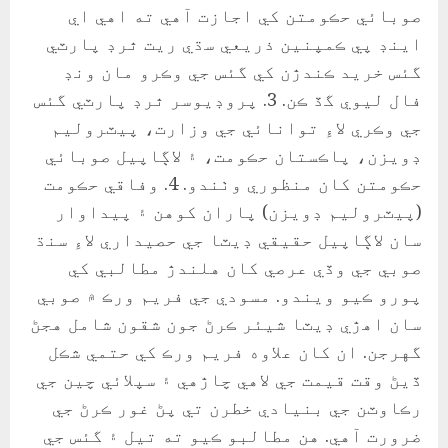
صوبائي حڪومتن کي اجازت آهي ته اهي اي
اينڊ پي ڪمپنين ذريعي سڌي ريت ٿرڊ پارٽي
گئس خريد ڪندڙن کي گئس جي وڪرو مان ونڊ
فال ليوي گڏ ڪن. 3. پروڊيوسر ٿرڊ پارٽي گئس
جي وڪري لاءِ توانائي جي وزارت، پيٽروليم
ڊويزن، پاڪستان حڪومت، ۽ لاڳاپيل صوبائي
حڪومتن کان منظوري وٺندو. 4. وفاقي حڪومت
(پيٽروليم ڊويزن) پاران کوهن ۽ پيداوار
سان لاڳاپيل حقيقي ڊيٽا جي حصيداري لاءِ سنڌ
صوبي جي وڏي عرصي کان هلندڙ مطالبي کي
پورو ڪيو ويندو. مسودي جي فريم ورڪ ۾ صوبي
سان اهڙي ڊيٽا شيئر ڪرڻ جون شقون شامل هجڻ
گهرجن. ان کان علاوه فريم ورڪ کي حتمي شڪل
ڏيڻ وقت قيمت جي لاهي چاڙهي ۽ سپلائي چين جي
رڪاوٽن جي بنيادي خطرن تي پڻ غور ڪرڻ جي
ضرورت آهي. هن مطالبو ڪيو ته تيل ۽ گئس جي