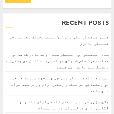
RECENT POSTS
فلمي صنعت کي ھٿي وٺرائڻ سميت مختلف معاملن جو
تفصيلي جائزو
سنڌ اسيمبلي جي اسپيڪر سيد اويس قادر شاهه جي
صدارت هيٺ خاص ڪميٽي جو اجلاس، استادن جي ڀرتين ۽
ويٽنگ لسٽ بابت اهم فيصلا
شهيد ذوالفقار علي ڀٽو جي جدوجهد هميشه لاءِ قوم
جي رهنمائي جو مينار رهندي: وڏو وزير سيد مراد
علي شاهه
وڏي وزير سيد مراد علي شاهه پاران انا بابت
آگاهي واري عالمي ڏھاڙي تي پيغام