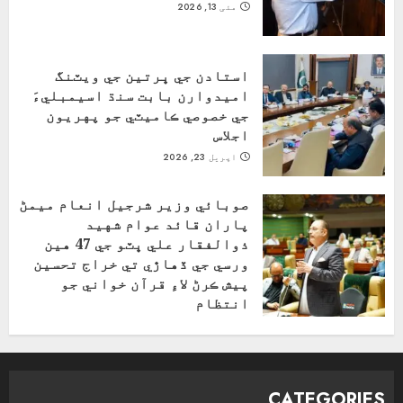
مئی 13, 2026
استادن جي ڀرتين جي ويٽنگ
اميدوارن بابت سنڌ اسيمبليءَ
جي خصوصي ڪاميٽي جو پهريون
اجلاس
اپریل 23, 2026
صوبائي وزير شرجيل انعام ميمڻ
پاران قائد عوام شهيد
ذوالفقار علي ڀٽو جي 47 هين
ورسي جي ڏهاڙي تي خراج تحسين
پيش ڪرڻ لاءِ قرآن خواني جو
انتظام
اپریل 4, 2026
CATEGORIES