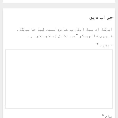
جواب دیں
آپ کا ای میل ایڈریس شائع نہیں کیا جائے گا۔
ضروری خانوں کو
*
سے نشان زد کیا گیا ہے
تبصرہ
*
نام
*