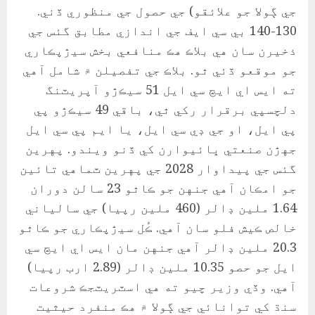
جي ڳولا جو علائقو) جي حصول جي منظوري ڏني.
130-140 بي سي ايف جي اندازي مطابق گئس جي
ذخيرن سان هي بلاڪ هڪ منافعي بخش سيڙپڪاري
جو موقعو ڏئي ٿو. بلاڪ جي تفصيلن ۾ شامل آهي
ته ايس اي ايڇ سي ايل 51 سيڪڙو آپريٽنگ
دلچسپي برقرار رکي ٿي، باقي 49 سيڪڙو پي
پي ايل، او جي ڊي سي ايل، يا ايم پي سي ايل
جهڙن صنعتي ڀائيوارن کي ڏنو ويندو. پهرين
گئس جي پيداوار 2028 جي پهرين ٽماهي تائين
جو امڪان آهي جنهن جو ڪاٿو 23 سالن دوران
1.64 ملين ڊالر (460 ملين رپيا) جي سالياني
خالص ڪيش فلو سان آهي. ڪُل سيڙپڪاري جو ڪاٿو
20.3 ملين ڊالر آهي جنهن مان ايس اي ايڇ سي
ايل جو حصو 10.35 ملين ڊالر (2.89 ارب رپيا)
آهي. وڏي وزير چيو ته هي اسٽريٽجڪ شروعات
سنڌ کي توانائي جي ڳولا ۾ هڪ منفرد حيثيت