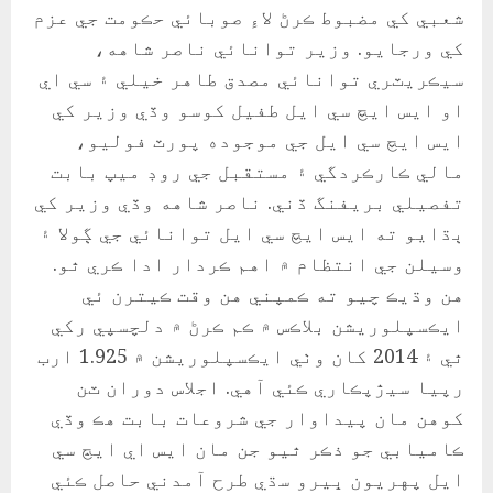
شعبي کي مضبوط ڪرڻ لاءِ صوبائي حڪومت جي عزم
کي ورجايو. وزير توانائي ناصر شاهه،
سيڪريٽري توانائي مصدق طاهر خيلي ۽ سي اي
او ايس ايچ سي ايل طفيل کوسو وڏي وزير کي
ايس ايچ سي ايل جي موجوده پورٽ فوليو،
مالي ڪارڪردگي ۽ مستقبل جي روڊ ميپ بابت
تفصيلي بريفنگ ڏني. ناصر شاهه وڏي وزير کي
ٻڌايو ته ايس ايچ سي ايل توانائي جي ڳولا ۽
وسيلن جي انتظام ۾ اهم ڪردار ادا ڪري ٿو.
هن وڌيڪ چيو ته ڪمپني هن وقت ڪيترن ئي
ايڪسپلوريشن بلاڪس ۾ ڪم ڪرڻ ۾ دلچسپي رکي
ٿي ۽ 2014 کان وٺي ايڪسپلوريشن ۾ 1.925 ارب
رپيا سيڙپڪاري ڪئي آهي. اجلاس دوران ٽن
کوهن مان پيداوار جي شروعات بابت هڪ وڏي
ڪاميابي جو ذڪر ٿيو جن مان ايس اي ايڇ سي
ايل پهريون ڀيرو سڌي طرح آمدني حاصل ڪئي