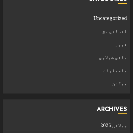
Uncategorized
انساني حق
فیچر
مائي ڪولاچي
ماحولیات
ميگزن
ARCHIVES
جولائی 2026