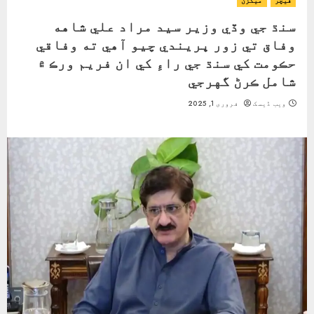
فیچر
ميگزن
سنڌ جي وڏي وزير سيد مراد علي شاهه
وفاق تي زور ڀريندي چيو آهي ته وفاقي
حڪومت کي سنڌ جي راءِ کي ان فريم ورڪ ۾
شامل ڪرڻ گهرجي
ویب ڈیسک
فروری 1, 2025