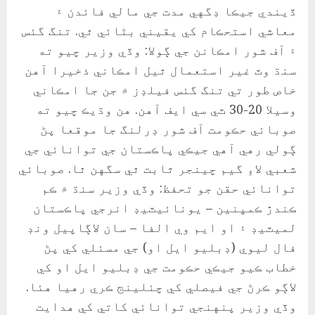
ڏيندي جيڪا ڊگهي مدت جي مالي فائدن ۽
معاشي استحڪام کي يقيني بڻائي ٿي. تنگ گئس
۽ آف شور امڪانن جي ڳولا: وڏي وزير چيو ته
سنڌ وٽ غير استعمال ٿيل امڪاني ذخيرا آهن
خاص طور تي تنگ گئس فيلڊز ۾ جن جا امڪاني
وسيلا 20-30 ٽي سي ايف آهن. هن وڌيڪ چيو ته
صوبائي حڪومت آف شور ڊرلنگ جا موقعا پڻ
ڳولي رهي آهي جيڪي پاڪستان جي توانائي جي
شعبي لاءِ گيم چينجر ثابت ٿي سگهن ٿا. صوبائي
توانائي حقن جو تحفظ: وڏي وزير سنڌ ۾ ڪم
ڪندڙ ڪمپنين – يونائيٽيڊ انرجي پاڪستان
لميٽيڊ ۽ او ايم وي الفا – سان لاڳاپيل ونڊ
فال ليوي (ڊبليو ايل او) جي مسئلي کي پڻ
خطاب ڪيو جيڪي حڪومت جي ڊبليو ايل او کي
لاڳو ڪرڻ جي فيصلي کي چئلينج ڪري رهيا هئا.
وڏي وزير پنهنجي توانائي کاتي کي هدايت