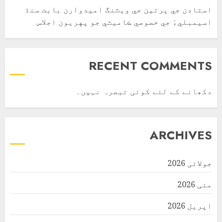
استادن جي ڀرتين جي ويٽنگ اميدوارن بابت سنڌ
اسيمبليءَ جي خصوصي ڪاميٽي جو پهريون اجلاس
RECENT COMMENTS
دکھانے کے لئے کوئی تبصرہ نہیں۔
ARCHIVES
جولائی 2026
مئی 2026
اپریل 2026