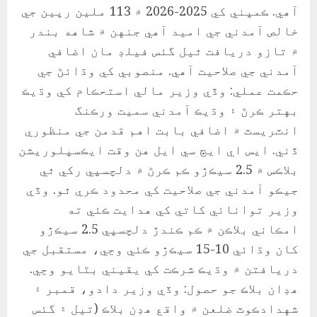
آهي. ڪمپني کي 2025-2026 ۾ 113 ملين رپين جي
خالص آمدني جي اميد آهي جنهن ۾ شاهه بندر
۾ تازو دريافت ٿيل گئس فيلڊ مان اضافي
آمدني جي صلاحيت آهي. منصوبي کي وڌائڻ جي
حڪمت عملي: وڏي وزير مالي استحڪام کي وڌيڪ
بهتر ڪرڻ ۽ وڌيڪ آمدني سميت ورڪنگ
انٽريسٽ ۾ اضافي بابت اهم قدمن جي منظوري
ڏني. ايس اي ايڇ سي ايل هن وقت ايڪسپلوريشن
بلاڪس ۾ 2.5 سيڪڙو ڪم ڪرڻ ۾ دلچسپي رکي ٿي
جيڪو آمدني جي صلاحيت کي محدود ڪري ٿو. وڏي
وزير توانائي کاتي کي هدايت ڪئي ته
امڪاني بلاڪن ۾ ڪم ڪندڙ دلچسپي 2.5 سيڪڙو
کان وڌائي 10-15 سيڪڙو ڪئي وڃي، مستقبل جي
دريافتن ۾ وڌيڪ شرڪت کي يقيني بڻايو وڃي.
هڊان بلاڪ جو حصول: وڏي وزير دادو، قمبر ۽
شهدادڪوٽ ضلعن ۾ واقع هڊن بلاڪ (تيل ۽ گئس