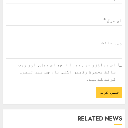
ای میل
*
ویب‌ سائٹ
اس براؤزر میں میرا نام، ای میل، اور ویب
سائٹ محفوظ رکھیں اگلی بار جب میں تبصرہ
کرنے کےلیے۔
RELATED NEWS