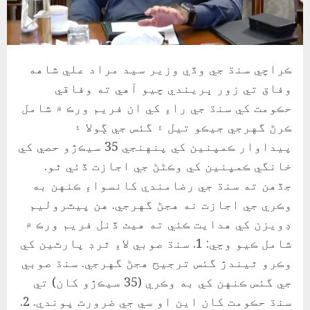
ڪراچي سنڌ جي وڏي وزير سيد مراد علي شاهه
وفاق تي زور ڀريندي چيو آهي ته وفاقي
حڪومت کي سنڌ جي راءِ کي ان فريم ورڪ ۾ شامل
ڪرڻ گهرجي جيڪو تيل ۽ گئس جي ڳولا ۽
پيداوار ڪمپنين کي پنهنجي 35 سيڪڙو حصي کي
خانگي ڪمپنين کي وڪڻڻ جي اجازت ڏئي ٿو.
جڏهن ته سنڌ جي رضامندي کانسواءِ ڪنهن به
وڪري جي اجازت نه هجڻ گهرجي. هن پيٽروليم
ڊويزن کي هدايت ڪئي ته هيٺ ڏنل فريم ورڪ ۾
شامل ڪيو وڃي: 1. سنڌ صوبي لاءِ ٿرڊ پارٽين کي
وڪرو ٿيندڙ گئس ترجيح هجڻ گهرجي. سنڌ صوبي
جي گئس ڪنهن کي به وڪري (35 سيڪڙو کان) تي
سنڌ حڪومت کان اين او سي جي ضرورت پوندي. 2.