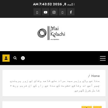
Ski
اگست 8, 2026
7:43:53 AM
t
Threads
YouTube
Instagram
Facebook
conten
Primary
Menu
Home
سنڌ جي وڏي وزير سيد مراد علي شاهه وفاق تي زور ڀريندي
چيو آهي ته وفاقي حڪومت کي سنڌ جي راءِ کي ان فريم ورڪ ۾
شامل ڪرڻ گهرجي