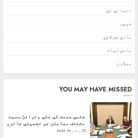
انساني حق
فیچر
مائي ڪولاچي
ماحولیات
ميگزن
YOU MAY HAVE MISSED
فلمي صنعت کي ھٿي وٺرائڻ سميت
مختلف معاملن جو تفصيلي جائزو
جولائی 10, 2026