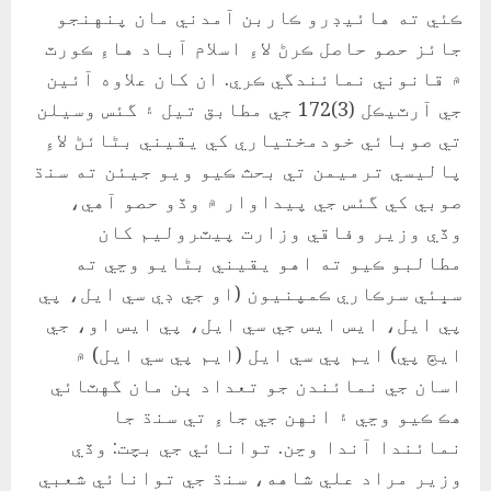
ڪئي ته هائيڊرو ڪاربن آمدني مان پنهنجو
جائز حصو حاصل ڪرڻ لاءِ اسلام آباد هاءِ ڪورٽ
۾ قانوني نمائندگي ڪري. ان کان علاوه آئين
جي آرٽيڪل (3)172 جي مطابق تيل ۽ گئس وسيلن
تي صوبائي خودمختياري کي يقيني بڻائڻ لاءِ
پاليسي ترميمن تي بحث ڪيو ويو جيئن ته سنڌ
صوبي کي گئس جي پيداوار ۾ وڏو حصو آهي،
وڏي وزير وفاقي وزارت پيٽروليم کان
مطالبو ڪيو ته اهو يقيني بڻايو وڃي ته
سڀئي سرڪاري ڪمپنيون (او جي ڊي سي ايل، پي
پي ايل، ايس ايس جي سي ايل، پي ايس او، جي
ايڇ پي) ايم پي سي ايل (ايم پي سي ايل) ۾
اسان جي نمائندن جو تعداد ٻن مان گهٽائي
هڪ ڪيو وڃي ۽ انهن جي جاءِ تي سنڌ جا
نمائندا آندا وڃن. توانائي جي بچت: وڏي
وزير مراد علي شاهه، سنڌ جي توانائي شعبي