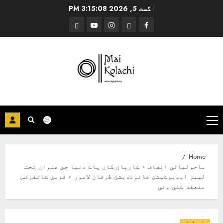
Ski
اگست 5, 2026
3:15:09 PM
t
Threads
YouTube
Instagram
Facebook
conten
Primary
Menu
Home
ماحولياتي انصاف ۽ ڪاربان کان پاڪ دنيا جي عنوان تحت
ليبر ايڊيوڪيشن فائونڊيشن طرفان لاهور ۾ قومي ڪانفرنس
منعقد ڪئي وئي