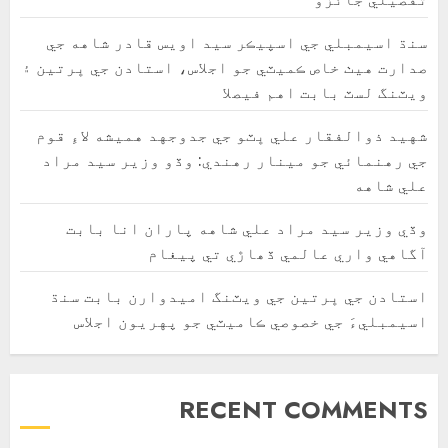
سنڌ اسيمبلي جي اسپيڪر سيد اويس قادر شاهه جي
صدارت هيٺ خاص ڪميٽي جو اجلاس، استادن جي ڀرتين ۽
ويٽنگ لسٽ بابت اهم فيصلا
شهيد ذوالفقار علي ڀٽو جي جدوجهد هميشه لاءِ قوم
جي رهنمائي جو مينار رهندي: وڏو وزير سيد مراد
علي شاهه
وڏي وزير سيد مراد علي شاهه پاران انا بابت
آگاهي واري عالمي ڏھاڙي تي پيغام
استادن جي ڀرتين جي ويٽنگ اميدوارن بابت سنڌ
اسيمبليءَ جي خصوصي ڪاميٽي جو پهريون اجلاس
RECENT COMMENTS