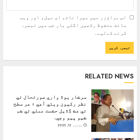
اس براؤزر میں میرا نام، ای میل، اور ویب
سائٹ محفوظ رکھیں اگلی بار جب میں تبصرہ
کرنے کےلیے۔
RELATED NEWS
سرڪار ٻوڏ واري صورتحال تي
نظر رکيون ويٺي آهي ۽ هر سطح
تي هڪ گڏيل حڪمت عملي تي ڪم
ڪيو پيو وڃي.
ستمبر 12, 2025