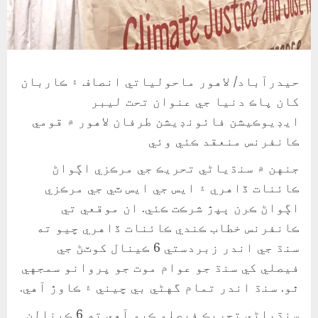
حيدرآباد/ لاهور ماحولياتي انصاف ۽ ڪاربان
کان پاڪ دنيا جي عنوان تحت ليبر
ايڊيوڪيشن فائونڊيشن طرفان لاهور ۾ قومي
ڪانفرنس منعقد ڪئي وئي
جنهن ۾ سنڌياڻي تحريڪ جي مرڪزي اڳواڻ
ڪائنات ڏاهري ۽ ايس جي ايس ٽي جي مرڪزي
اڳواڻ ڪرن ٻپڙ شرڪت ڪئي. ان موقعي تي
ڪانفرنس خطاب ڪندي ڪائنات ڏاهري چيو ته
سنڌ جي اندر زبردستي 6 ڪينال کوٽڻ جي
فيصلي کي سنڌ جو عوام موت جو پروانو سمجهي
ٿو. سنڌ اندر تمام گهڻي بي چيني ۽ ڪاوڙ آهي.
سنڌياڻي تحريڪ فيصلو ڪيو آهي ته 6 ڪينالن