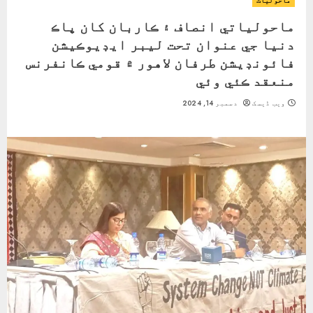
ماحولیات
ماحولياتي انصاف ۽ ڪاربان کان پاڪ
دنيا جي عنوان تحت ليبر ايڊيوڪيشن
فائونڊيشن طرفان لاهور ۾ قومي ڪانفرنس
منعقد ڪئي وئي
ویب ڈیسک
دسمبر 14, 2024