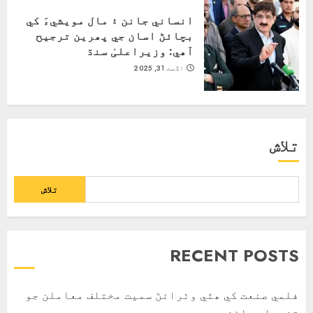
انساني جانن ۽ مال مويشيءَ کي
بچائڻ اسان جي پھرين ترجيح
آھي: وزيراعلیٰ سنڌ
اگست 31, 2025
تلاش
تلاش
RECENT POSTS
فلمي صنعت کي ھٿي وٺرائڻ سميت مختلف معاملن جو
تفصيلي جائزو