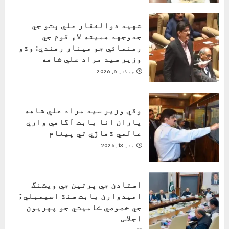
شهيد ذوالفقار علي ڀٽو جي
جدوجهد هميشه لاءِ قوم جي
رهنمائي جو مينار رهندي: وڏو
وزير سيد مراد علي شاهه
جولائی 6, 2026
وڏي وزير سيد مراد علي شاهه
پاران انا بابت آگاهي واري
عالمي ڏھاڙي تي پيغام
مئی 13, 2026
استادن جي ڀرتين جي ويٽنگ
اميدوارن بابت سنڌ اسيمبليءَ
جي خصوصي ڪاميٽي جو پهريون
اجلاس