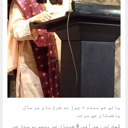
پاڻي جو سمنڊ ۾ ڇوڙ نه ڪرڻ سان هر سال
پاڪستان جي سرحد
گهٽ ٿي رهي آهي. 6 ڪينال جو منصوبو سنڌ جي