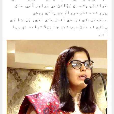
عوام کي ڀٽ سان لڳائڻ جي برابر آهي. هنن
چيو ته سنڌو درياءَ جو پاڻي روڪي
ماحولياتي تباهي آندي وئي آهي، ڊيلٽا کي
پاڻي نه ملڻ سبب تمر جا ٻيلا تباهه ٿي ويا
آهن.