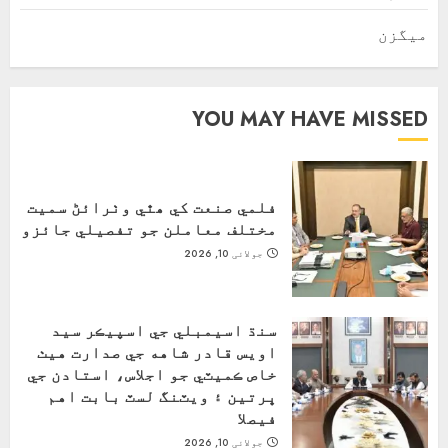
ميگزن
YOU MAY HAVE MISSED
فلمي صنعت کي ھٿي وٺرائڻ سميت
مختلف معاملن جو تفصيلي جائزو
جولائی 10, 2026
سنڌ اسيمبلي جي اسپيڪر سيد
اويس قادر شاهه جي صدارت هيٺ
خاص ڪميٽي جو اجلاس، استادن جي
ڀرتين ۽ ويٽنگ لسٽ بابت اهم
فيصلا
جولائی 10, 2026