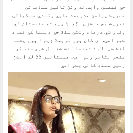
جي فيصلي واپس نه وٺڻ تائين سنڌياڻي
تحريڪ پرامن جدوجھد جاري رکندي. سنڌياڻي
تحريڪ جي مرڪزي اڳواڻ چيو ته هندستان کي
وفاق ٽي درياھ وڪڻي سنڌ جي ڊيلٽا کي تباھ
ڪيو آهي. ان کان پوءِ تربيلا ڊيم ۽ پوءِ چشمه
لنڪ ڪينال ۽ تونسا لنڪ ڪئنال ڪڍي سنڌ کي
بنجر بڻايو ويو آهي. هيستائين 35 لک ايڪڙ
زمين سمنڊ کائي چڪو آهي.