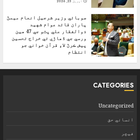
اپریل 23, 2026
صوبائي وزير شرجيل انعام ميمڻ
پاران قائد عوام شهيد
ذوالفقار علي ڀٽو جي 47 هين
ورسي جي ڏهاڙي تي خراج تحسين
پيش ڪرڻ لاءِ قرآن خواني جو
انتظام
اپریل 4, 2026
CATEGORIES
Uncategorized
انساني حق
فیچر