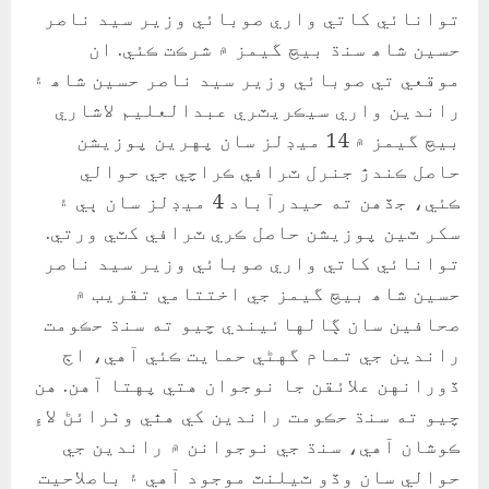
توانائي کاتي واري صوبائي وزير سيد ناصر
حسين شاھ سنڌ بيچ گيمز ۾ شرڪت ڪئي. ان
موقعي تي صوبائي وزير سيد ناصر حسين شاھ ۽
راندين واري سيڪريٽري عبدالعليم لاشاري
بيچ گيمز ۾ 14 ميڊلز سان پهرين پوزيشن
حاصل ڪندڙ جنرل ٽرافي ڪراچي جي حوالي
ڪئي، جڏهن ته حيدرآباد 4 ميڊلز سان ٻي ۽
سکر ٽين پوزيشن حاصل ڪري ٽرافي کٽي ورتي.
توانائي کاتي واري صوبائي وزير سيد ناصر
حسين شاھ بيچ گيمز جي اختتامي تقريب ۾
صحافين سان ڳالهائيندي چيو ته سنڌ حڪومت
راندين جي تمام گهڻي حمايت ڪئي آهي، اڄ
ڏورانهن علائقن جا نوجوان هتي پهتا آهن. هن
چيو ته سنڌ حڪومت راندين کي هٿي وٺرائڻ لاءِ
ڪوشان آهي، سنڌ جي نوجوانن ۾ راندين جي
حوالي سان وڏو ٽيلنٽ موجود آهي ۽ باصلاحيت