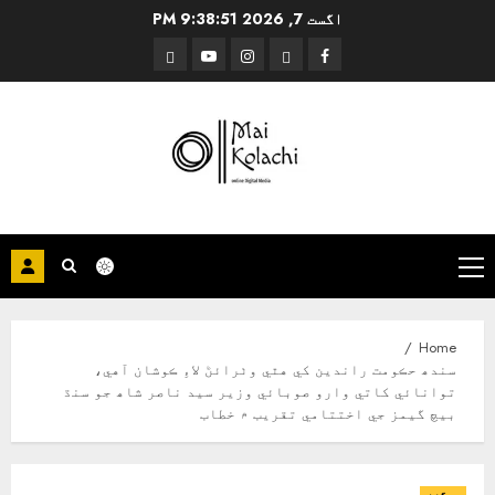
Ski
اگست 7, 2026
9:38:51 PM
t
Threads
YouTube
Instagram
Facebook
conten
Primary
Menu
Home
سندھ حڪومت راندين کي هٿي وٺرائڻ لاءِ ڪوشان آهي،
توانائي کاتي وارو صوبائي وزير سيد ناصر شاھ جو سنڌ
بيچ گيمز جي اختتامي تقريب ۾ خطاب