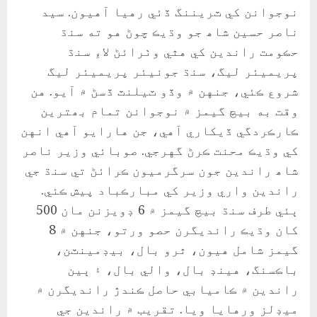
نوجوانن کي ٽريننگ ڏئي رهيا آهيون. سيد
ناصر حسين شاھ جو وڌيڪ چوڻ هو ته سنڌ
حڪومت راندين کي هٿي وٺرائڻ لاءِ سنڌ
پريميئر ليگ، سنڌ جونيئر پريميئر ليگ
شروع ڪئي، جنهن ۾ وڏو ٽيلنٽ ڏسڻ ۾ آيو. هن
وقت به بيچ گيمز ۾ نوجوانن تمام بھترين
ڪارڪردگي ڏيکاري آهي، جن هارايو آهي انهن
کي وڌيڪ محنت ڪرڻ گهرجي. صوبائي وزير ناصر
شاھ راندين جون سرگرميون ڪرائڻ تي سنڌ جي
راندين واري وزير کي مبارڪباد پيش ڪئي.
ٻئي طرف سنڌ بيچ گيمز ۾ 6 ڊويزنن مان 500
کان وڌيڪ رانديگرن حصو ورتو، جنهن ۾ 8
گيمز شامل هيون، ٿرو بال، بيڊمينٽن،
باڪسنگ، هينڊ بال، والي بال، ۽ ٻين
راندين ۾ ڪاميابي حاصل ڪندڙ رانديگرن ۾
ميڊلز ورهايا ويا. تقريب ۾ راندين جي