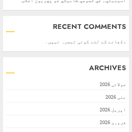
اسيمبليءَ جي خصوصي ڪاميٽي جو پهريون اجلاس
RECENT COMMENTS
دکھانے کے لئے کوئی تبصرہ نہیں۔
ARCHIVES
جولائی 2026
مئی 2026
اپریل 2026
فروری 2026