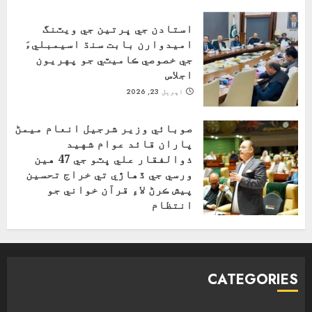
استادن جي ڀرتين جي ويٽنگ
اميدوارن بابت سنڌ اسيمبليءَ
جي خصوصي ڪاميٽي جو پهريون
اجلاس
اپریل 23, 2026
صوبائي وزير شرجيل انعام ميمڻ
پاران قائد عوام شهيد
ذوالفقار علي ڀٽو جي 47 هين
ورسي جي ڏهاڙي تي خراج تحسين
پيش ڪرڻ لاءِ قرآن خواني جو
انتظام
اپریل 4, 2026
CATEGORIES