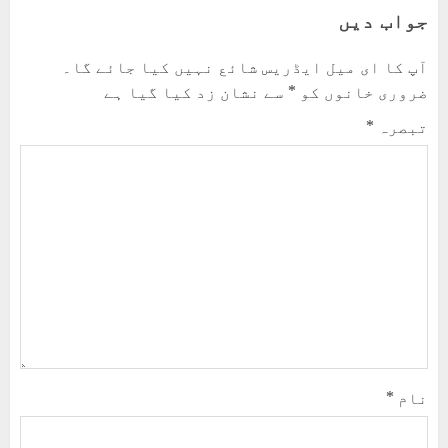
جواب دیں
آپ کا ای میل ایڈریس شائع نہیں کیا جائے گا۔
ضروری خانوں کو
*
سے نشان زد کیا گیا ہے
تبصرہ
*
نام
*