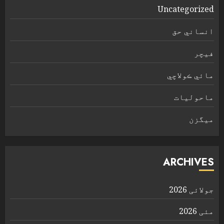
Uncategorized
انساني حق
فیچر
مائي ڪولاچي
ماحولیات
ميگزن
ARCHIVES
جولائی 2026
مئی 2026