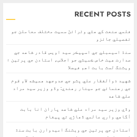
RECENT POSTS
فلمي صنعت کي ھٿي وٺرائڻ سميت مختلف معاملن جو
تفصيلي جائزو
سنڌ اسيمبلي جي اسپيڪر سيد اويس قادر شاهه جي
صدارت هيٺ خاص ڪميٽي جو اجلاس، استادن جي ڀرتين ۽
ويٽنگ لسٽ بابت اهم فيصلا
شهيد ذوالفقار علي ڀٽو جي جدوجهد هميشه لاءِ قوم
جي رهنمائي جو مينار رهندي: وڏو وزير سيد مراد
علي شاهه
وڏي وزير سيد مراد علي شاهه پاران انا بابت
آگاهي واري عالمي ڏھاڙي تي پيغام
استادن جي ڀرتين جي ويٽنگ اميدوارن بابت سنڌ