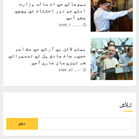
سيوهاڻي جي اٺ ساله وزارت
اعلي جو دور اختتام تي پهچي
چڪو آهي
ستمبر 7, 2025
ييلو لائن بي آر ٽي جي هڪ اهم
حصي، ڄام صادق پل تي تعميراتي
ڪم تيزي سان جاري آهي
اگست 27, 2025
تلاش
تلاش