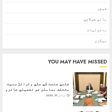
فیچر
مائي ڪولاچي
ماحولیات
ميگزن
YOU MAY HAVE MISSED
فلمي صنعت کي ھٿي وٺرائڻ سميت
مختلف معاملن جو تفصيلي جائزو
جولائی 10, 2026