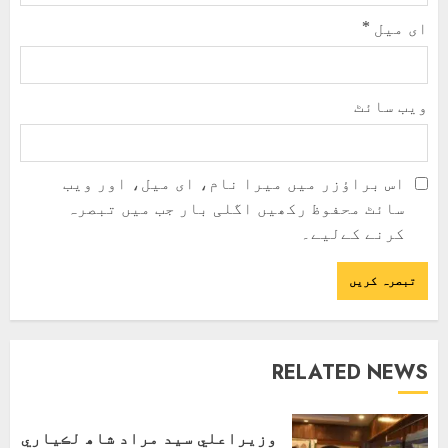
ای میل
*
ویب‌ سائٹ
اس براؤزر میں میرا نام، ای میل، اور ویب
سائٹ محفوظ رکھیں اگلی بار جب میں تبصرہ
کرنے کےلیے۔
RELATED NEWS
وزيراعلي سيد مراد شاھ لڪياري