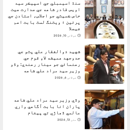
سنڌ اسيمبلي جي اسپيڪر سيد
اويس قادر شاهه جي صدارت هيٺ
خاص ڪميٽي جو اجلاس، استادن جي
ڀرتين ۽ ويٽنگ لسٽ بابت اهم
فيصلا
جولائی 10, 2026
شهيد ذوالفقار علي ڀٽو جي
جدوجهد هميشه لاءِ قوم جي
رهنمائي جو مينار رهندي: وڏو
وزير سيد مراد علي شاهه
جولائی 6, 2026
وڏي وزير سيد مراد علي شاهه
پاران انا بابت آگاهي واري
عالمي ڏھاڙي تي پيغام
مئی 13, 2026