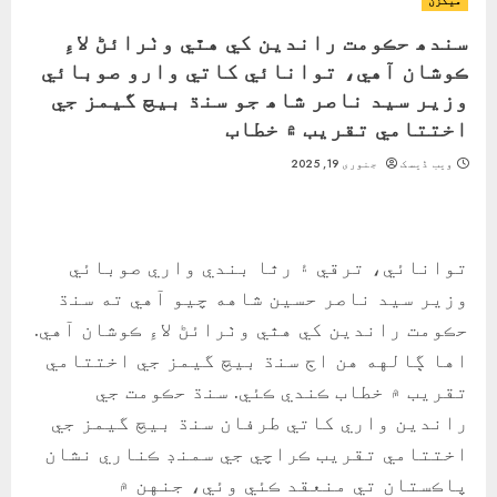
ميگزن
سندھ حڪومت راندين کي هٿي وٺرائڻ لاءِ
ڪوشان آهي، توانائي کاتي وارو صوبائي
وزير سيد ناصر شاھ جو سنڌ بيچ گيمز جي
اختتامي تقريب ۾ خطاب
ویب ڈیسک
جنوری 19, 2025
توانائي، ترقي ۽ رٿا بندي واري صوبائي
وزير سيد ناصر حسين شاهه چيو آهي ته سنڌ
حڪومت راندين کي هٿي وٺرائڻ لاءِ ڪوشان آهي.
اها ڳالهه هن اڄ سنڌ بيچ گيمز جي اختتامي
تقريب ۾ خطاب ڪندي ڪئي. سنڌ حڪومت جي
راندين واري کاتي طرفان سنڌ بيچ گيمز جي
اختتامي تقريب ڪراچي جي سمنڊ ڪناري نشان
پاڪستان تي منعقد ڪئي وئي، جنهن ۾