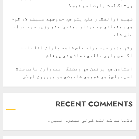
ويٽنگ لسٽ بابت اهم فيصلا
شهيد ذوالفقار علي ڀٽو جي جدوجهد هميشه لاءِ قوم
جي رهنمائي جو مينار رهندي: وڏو وزير سيد مراد
علي شاهه
وڏي وزير سيد مراد علي شاهه پاران انا بابت
آگاهي واري عالمي ڏھاڙي تي پيغام
استادن جي ڀرتين جي ويٽنگ اميدوارن بابت سنڌ
اسيمبليءَ جي خصوصي ڪاميٽي جو پهريون اجلاس
RECENT COMMENTS
دکھانے کے لئے کوئی تبصرہ نہیں۔