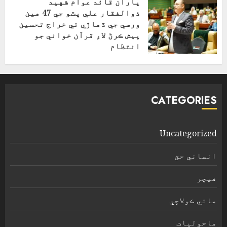
پاران قائد عوام شهيد
ذوالفقار علي ڀٽو جي 47 هين
ورسي جي ڏهاڙي تي خراج تحسين
پيش ڪرڻ لاءِ قرآن خواني جو
انتظام
اپریل 4, 2026
CATEGORIES
Uncategorized
انساني حق
فیچر
مائي ڪولاچي
ماحولیات