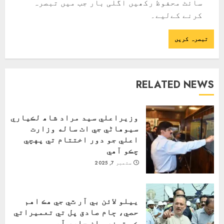
سائٹ محفوظ رکھیں اگلی بار جب میں تبصرہ
کرنے کےلیے۔
RELATED NEWS
وزيراعلي سيد مراد شاھ لڪياري
سيوهاڻي جي اٺ ساله وزارت
اعلي جو دور اختتام تي پهچي
چڪو آهي
ستمبر 7, 2025
ييلو لائن بي آر ٽي جي هڪ اهم
حصي، ڄام صادق پل تي تعميراتي
ڪم تيزي سان جاري آهي