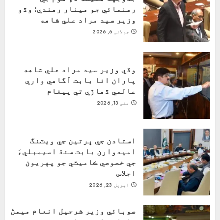
رهنمائي جو مينار رهندي: وڏو
وزير سيد مراد علي شاهه
جولائی 6, 2026
وڏي وزير سيد مراد علي شاهه
پاران انا بابت آگاهي واري
عالمي ڏھاڙي تي پيغام
مئی 13, 2026
استادن جي ڀرتين جي ويٽنگ
اميدوارن بابت سنڌ اسيمبليءَ
جي خصوصي ڪاميٽي جو پهريون
اجلاس
اپریل 23, 2026
صوبائي وزير شرجيل انعام ميمڻ