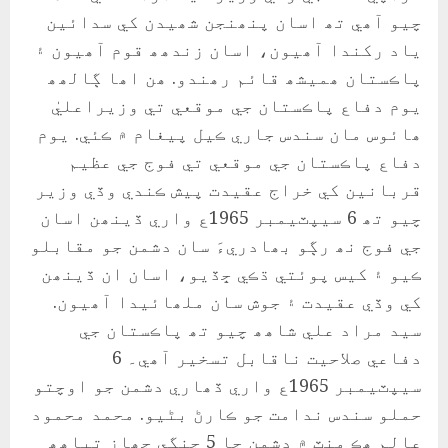
چيو آھي تھ اسان پنھنجن شھيدن کي سدائين
ياد رکندا آھيون، اسان زندھھ قوم آھيون ۽
پاڪستان ھميشھ قائم رھندو. ھن اھا ڳالھھ
يوم دفاع پاڪستان جي موقعي تي وزيراعليٰ
ھائوس مان سندس جاري ڪيل پيغام ۾ ڪئي. يوم
دفاع پاڪستان جي موقعي تي فوج جي عظيم
قربانين کي خراج عقيدت پيش ڪندي وڏي وزير
چيو تھ 6 سيپٽيمبر 1965ع واري ڏينھن اسان
جي فوج نھ رڳو بھادريءَ سان دشمن جو مقابلو
ڪيو ۽ کيس پوئتي ڌڪي ڇڏيو، اسان ان ڏينھن
کي وڏي عقيدت ۽ جوش سان ملھائيدا آھيون.
سيد مراد علي شاھھ چيو تھ پاڪستان جي
دفاعي صلاحيت ناقابل تسخير آھي۔ 6
سيپٽيمبر 1965ع واري ڏھاري دشمن جو اوچتو
حملو سندس ندامت جو ڪارڻ بڻيو. محمد محمود
عالم ھڪ منٽ ۾ دشمن جا 5 جنگي جھاز تباھھ