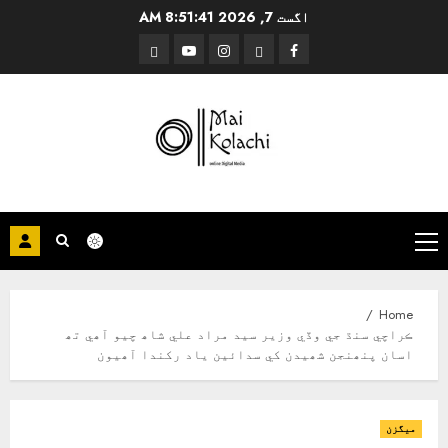
Ski
اگست 7, 2026
8:51:42 AM
t
Threads
YouTube
Instagram
Facebook
conten
Primary
Menu
Home
ڪراچي سنڌ جي وڏي وزير سيد مراد علي شاھ چيو آھي تھ
اسان پنھنجن شھيدن کي سدائين ياد رکندا آھيون
ميگزن