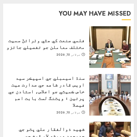
YOU MAY HAVE MISSED
فلمي صنعت کي ھٿي وٺرائڻ سميت
مختلف معاملن جو تفصيلي جائزو
جولائی 10, 2026
سنڌ اسيمبلي جي اسپيڪر سيد
اويس قادر شاهه جي صدارت هيٺ
خاص ڪميٽي جو اجلاس، استادن جي
ڀرتين ۽ ويٽنگ لسٽ بابت اهم
فيصلا
جولائی 10, 2026
شهيد ذوالفقار علي ڀٽو جي
جدوجهد هميشه لاءِ قوم جي