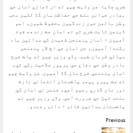
ڪري ڇڏيا. ھن وڌيڪ چيو تھ ان ڏھاڙي اسان جي
بھادر جوانن ملڪ جي حفاظت سان گڏ لکين محب
وطن ماڻھن جون زندگيون محفوظ ڪيون، اھو
ڏينھن ثابت ڪري ٿو تھ اسان ھڪ زندھھ قوم
آھيون ۽ اسان پنھنجن شھيدن کي سدائين ياد
رکندا آھيون، جن اسان جي اڄ لاءِ پنھنجو
سڀاڻي قربان ڪيو. وڏي وزير چيو تھ پاڪ فوج
مادر وطن جي دفاع جي ڀرپور صلاحيت رکي ٿي،
اسان پنھنجي فوج سان گڏ آھيون. ھن وڌيڪ چيو
تھ ھڪ ڀيرو ٻيھر پاڪستان انتھائي نازڪ
دور مان گذري رھيو آھي، جنھن تي اسان کي
متحد ٿيڻ جي ضرورت آھي. وڏي وزير چيو تھ
پاڪستان سدائين قائم ۽ دائم رھندو.
Continue
Previous
Reading