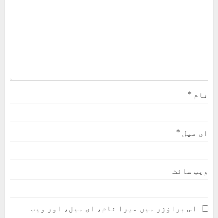
نام
*
ای میل
*
ویب‌ سائٹ
اس براؤزر میں میرا نام، ای میل، اور ویب