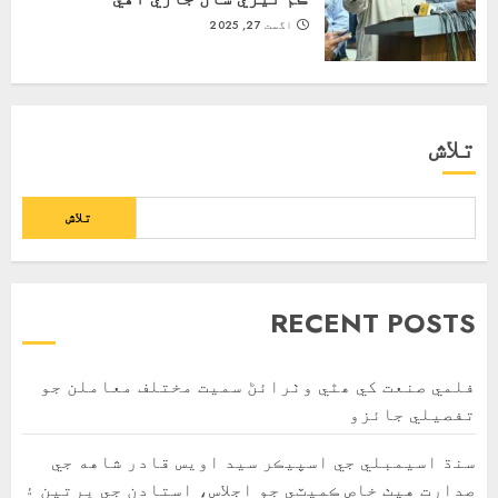
اگست 27, 2025
تلاش
تلاش
RECENT POSTS
فلمي صنعت کي ھٿي وٺرائڻ سميت مختلف معاملن جو
تفصيلي جائزو
سنڌ اسيمبلي جي اسپيڪر سيد اويس قادر شاهه جي
صدارت هيٺ خاص ڪميٽي جو اجلاس، استادن جي ڀرتين ۽