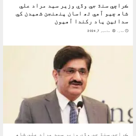
ڪراچي سنڌ جي وڏي وزير سيد مراد علي
شاھ چيو آھي تھ اسان پنھنجن شھيدن کي
سدائين ياد رکندا آھيون
سدرہ
ستمبر 7, 2024
ڪراچي سنڌ جي وڏي وزير سيد مراد علي شاھ