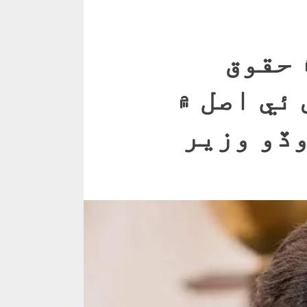
 حقوق
ئي اصل ۾
وڏو وزير