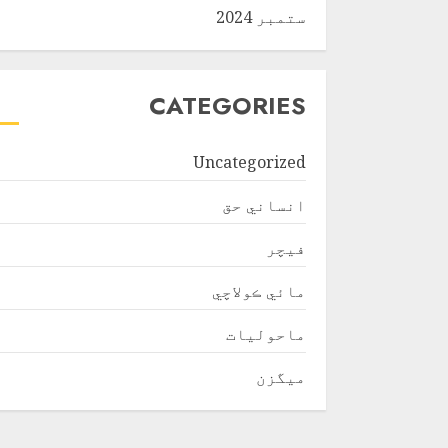
ستمبر 2024
CATEGORIES
Uncategorized
انساني حق
فیچر
مائي ڪولاچي
ماحولیات
ميگزن