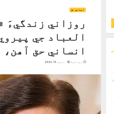
انساني حق
روزاني زندگيءَ ۾
العباد جي پيروي 
انساني حق آھن، 
ویب ڈیسک
دسمبر 10, 2024