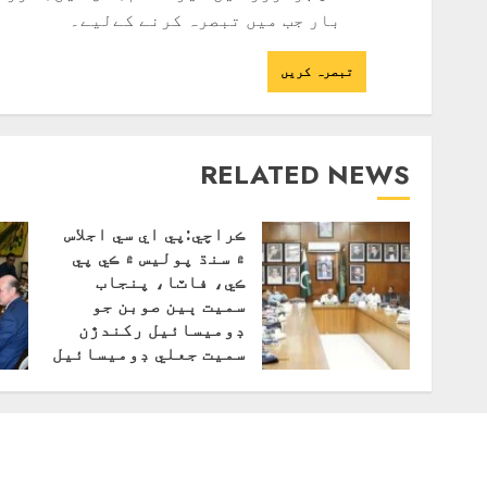
بار جب میں تبصرہ کرنے کےلیے۔
RELATED NEWS
ڪراچي:پي اي سي اجلاس
۾ سنڌ پوليس ۾ ڪي پي
ڪي، فاٽا، پنجاب
سميت ٻين صوبن جو
ڊوميسائيل رکندڙن
سميت جعلي ڊوميسائيل
تي 19 پوليس اهلڪارن
جون ڀرتيون ٿيڻ جو
انڪشاف
جولائی 16, 2025