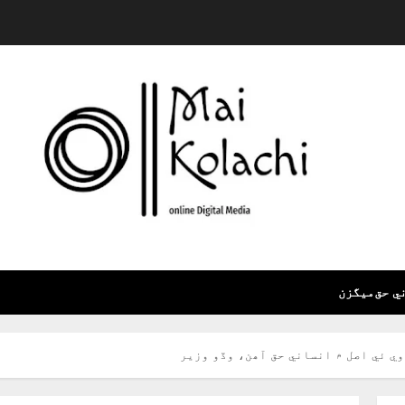
ي حق
ميگزن
وي ئي اصل ۾ انساني حق آھن، وڏو وزير