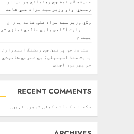
هميشه لاءِ قوم جي رهنمائي جو مينار
رهندي: وڏو وزير سيد مراد علي شاهه
وڏي وزير سيد مراد علي شاهه پاران
انا بابت آگاهي واري عالمي ڏھاڙي تي
پيغام
استادن جي ڀرتين جي ويٽنگ اميدوارن
بابت سنڌ اسيمبليءَ جي خصوصي ڪاميٽي
جو پهريون اجلاس
RECENT COMMENTS
دکھانے کے لئے کوئی تبصرہ نہیں۔
ARCHIVES