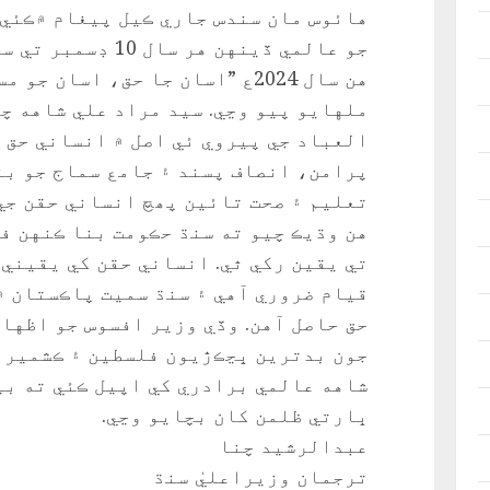
هائوس مان سندس جاري ڪيل پيغام ۾ڪئي.
جو عالمي ڏينهن هر 
هن سال 2024ع ”اسان جا حق، اسان
ملهايو پيو وڃي. سيد مراد علي شاهه چي
العباد جي پيروي ئي اصل ۾ انساني حق آ
پرامن، انصاف پسند ۽ جامع سماج جو بن
تعليم ۽ صحت تائين پھچ انساني حقن جي
هن وڌيڪ چيو ته سنڌ حڪومت بنا ڪنهن ف
تي يقين رکي ٿي. انساني حقن کي يقيني 
قيام ضروري آهي ۽ سنڌ سميت پاڪستان ۾
حق حاصل آهن. وڏي وزير افسوس جو اظها
جون بدترين ڀڃڪڙيون فلسطين ۽ ڪشمير ۾
شاهه عالمي برادري کي اپيل ڪئي ته بي
ڀارتي ظلمن کان بچايو وڃي.
عبدالرشيد چنا
ترجمان وزيراعليٰ سنڌ