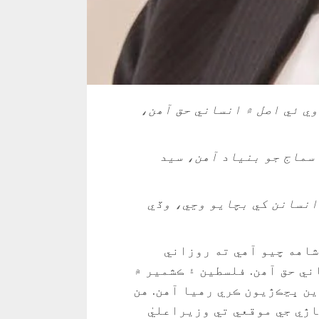
وي ئي اصل ۾ انساني حق آھن،
سماج جو بنياد آهن، سيد
انسانن کي بچايو وڃي، وڏي
شاهه چيو آهي ته روزاني
ي حق آھن. فلسطين ۽ ڪشمير ۾
ن ڀڃڪڙيون ڪري رهيا آهن. هن
ڙي جي موقعي تي وزيراعليٰ