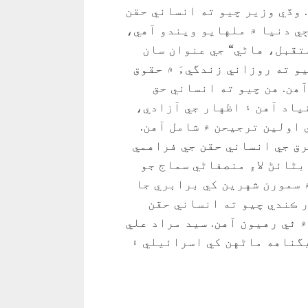
 وڏي وزير چيو ته انساني حقن
سال 10 ڊسمبر تي سڄي دنيا ۾ ملهايو ويندو آهي،
 جو مستقبل، هاڻي“ جي عنوان سان
و ته روزاني زندگيءَ ۾ حقوق
ھن. هن چيو ته انساني حق
ياد آهن ۽ اظهار جي آزادي،
 اولين ترجيحن ۾ شامل آهن.
رق جي انساني حقن جي فراهمي
بڻائڻ لاءِ منصفاڻي سماج جو
 سمورن شهرين کي برابري جا
ر ڪندي چيو ته انساني حقن
 ٿي رهيون آهن. سيد مراد علي
گناهه ماڻهن کي اسرائيلي ۽