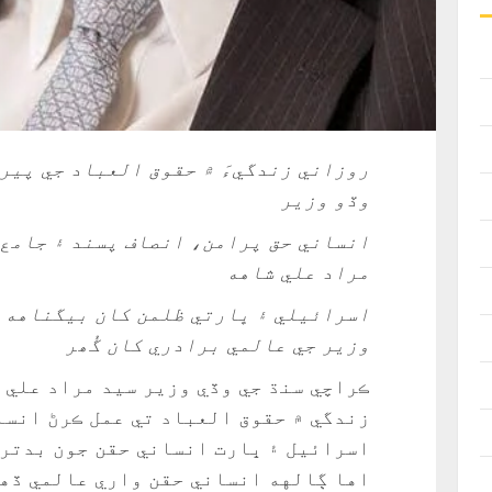
روزاني زندگيءَ ۾ حقوق العباد جي پير
وڏو وزير
انساني حق پرامن، انصاف پسند ۽ جامع 
مراد علي شاهه
اسرائيلي ۽ ڀارتي ظلمن کان بيگناهه 
وزير جي عالمي برادري کان گُھر
ڪراچي سنڌ جي وڏي وزير سيد مراد علي 
زندگي ۾ حقوق العباد تي عمل ڪرڻ انسان
اسرائيل ۽ ڀارت انساني حقن جون بدتري
اها ڳالهه انساني حقن واري عالمي ڏھا