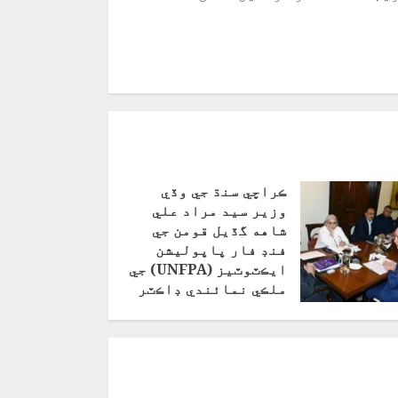
ڪراچي سنڌ جي وڏي
وزير سيد مراد علي
شاهه گڏيل قومن جي
فنڊ فار پاپوليشن
ايڪٽوٽيز (UNFPA) جي
ملڪي نمائندي ڊاڪٽر
لوئي شبانا جي
اڳواڻي ۾ هڪ وفد سان
ملاقات
فروری 17, 2025