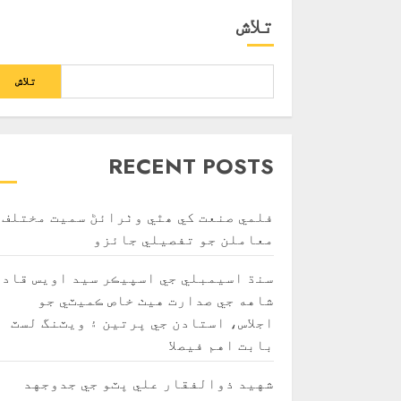
تلاش
تلاش
RECENT POSTS
فلمي صنعت کي ھٿي وٺرائڻ سميت مختلف
معاملن جو تفصيلي جائزو
سنڌ اسيمبلي جي اسپيڪر سيد اويس قادر
شاهه جي صدارت هيٺ خاص ڪميٽي جو
اجلاس، استادن جي ڀرتين ۽ ويٽنگ لسٽ
بابت اهم فيصلا
شهيد ذوالفقار علي ڀٽو جي جدوجهد