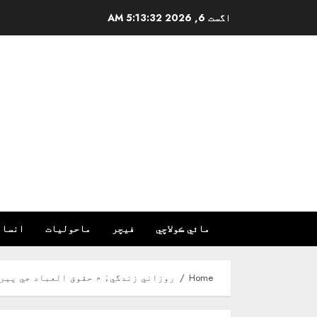
Ski
اگست 6, 2026
5:13:34 AM
t
conten
مائي ڪولاچي
فیچر
ماحولیات
انسان
Home
روزاني زندگيءَ ۾ حقوق العباد جي پير