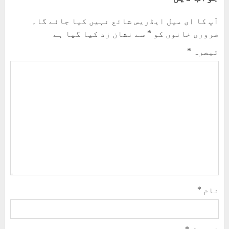
آپ کا ای میل ایڈریس شائع نہیں کیا جائے گا۔
ضروری خانوں کو
*
سے نشان زد کیا گیا ہے
تبصرہ
*
نام
*