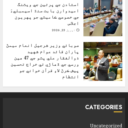
استادن جي ڀرتين جي ويٽنگ
اميدوارن بابت سنڌ اسيمبليءَ
جي خصوصي ڪاميٽي جو پهريون
اجلاس
اپریل 23, 2026
صوبائي وزير شرجيل انعام ميمڻ
پاران قائد عوام شهيد
ذوالفقار علي ڀٽو جي 47 هين
ورسي جي ڏهاڙي تي خراج تحسين
پيش ڪرڻ لاءِ قرآن خواني جو
انتظام
اپریل 4, 2026
CATEGORIES
Uncategorized