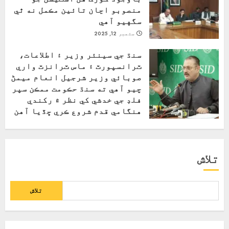
منصوبو اڃان تائين مڪمل نه ٿي
سگهيو آهي
ستمبر 12, 2025
سنڌ جي سينئر وزير ۽ اطلاعات،
ٽرانسپورٽ ۽ ماس ٽرانزٽ واري
صوبائي وزير شرجيل انعام ميمڻ
چيو آهي ته سنڌ حڪومت ممڪن سپر
فلڊ جي خدشي کي نظر ۾ رکندي
هنگامي قدم شروع ڪري ڇڏيا آهن
اگست 31, 2025
تلاش
تلاش