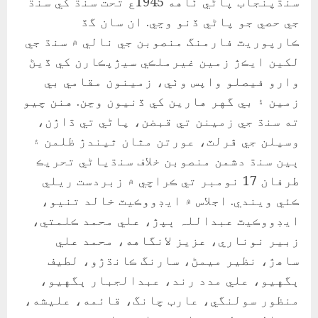
سنڌپنجاب پاڻي ٺاهه 1945ع تحت سنڌ کي سنڌ
جي حصي جو پاڻي ڏنو وڃي. ان سان گڏ
ڪارپوريٽ فارمنگ منصوبن جي نالي ۾ سنڌ جي
لکين ايڪڙ زمين غيرملڪي سيڙپڪارن کي ڏيڻ
وارو فيصلو واپس وٺي، زمينون مقامي بي
زمين ۽ بي گهر هارين کي ڏنيون وڃن. هنن چيو
ته سنڌ جي زمينن تي قبضن، پاڻي تي ڌاڙن،
وسيلن جي ڦرلٽ، عورتن مٿان ٿيندڙ ظلمن ۽
ٻين سنڌ دشمن منصوبن خلاف سنڌياڻي تحريڪ
طرفان 17 نومبر تي ڪراچي ۾ زبردست ريلي
ڪئي ويندي. اجلاس ۾ ايڊووڪيٽ خالد تنيو،
ايڊووڪيٽ عبداللہ ٻپڙ، علي محمد ڪلمتي،
زبير نوناري، عزيز لانگاهه، محمد علي
ساهڙ، نظير ميمڻ، سارنگ ڪانڌڙو، لطيف
ٻگهيو، علي مدد رند، عبدالجبار ٻگهيو،
منظور سولنگي، عارب چانگ، قائمه، عليشه،