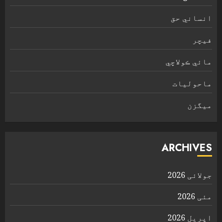
انساني حق
فیچر
مائي ڪولاچي
ماحولیات
ميگزن
ARCHIVES
جولائی 2026
مئی 2026
اپریل 2026