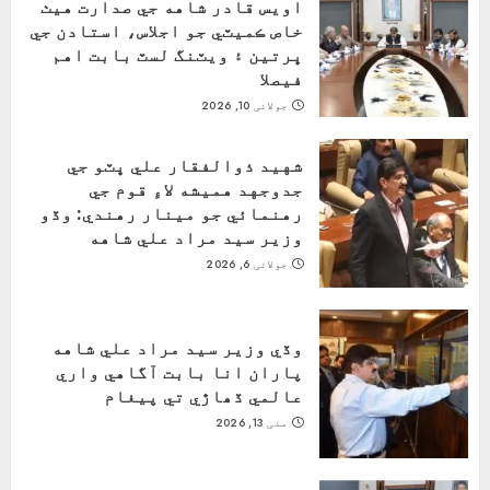
اويس قادر شاهه جي صدارت هيٺ
خاص ڪميٽي جو اجلاس، استادن جي
ڀرتين ۽ ويٽنگ لسٽ بابت اهم
فيصلا
جولائی 10, 2026
شهيد ذوالفقار علي ڀٽو جي
جدوجهد هميشه لاءِ قوم جي
رهنمائي جو مينار رهندي: وڏو
وزير سيد مراد علي شاهه
جولائی 6, 2026
وڏي وزير سيد مراد علي شاهه
پاران انا بابت آگاهي واري
عالمي ڏھاڙي تي پيغام
مئی 13, 2026