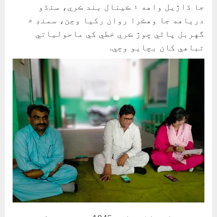
جا ڌاڙيل واهه ۽ ڪينال بند ڪري، سنڌو
درياهه جا وهڪرا روان رکيا وڃن، سمنڊ ۾
گهربل پاڻي ڇوڙ ڪري خطي کي ماحولياتي
تباهي کان بچايو وڃي.