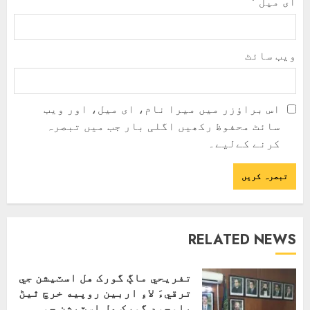
ای میل
*
ویب‌ سائٹ
اس براؤزر میں میرا نام، ای میل، اور ویب
سائٹ محفوظ رکھیں اگلی بار جب میں تبصرہ
کرنے کےلیے۔
RELATED NEWS
تفريحي ماڳ گورک هل اسٽيشن جي
ترقيءَ لاءِ اربين روپيه خرچ ٿيڻ
باوجود گورک هل اسٽيشن جو