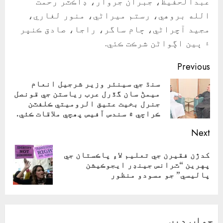
عبدالحفيظ، جبران جروار، ڊاڪٽر رحمت
الله بروهي، رستم ميراڻي، منور لغاري،
مجيد آچراڻي، ڄام ساگر، راجا، صادق ڪنڀر
۽ ٻين اڳواڻن شرڪت ڪئي.
Continue
Previous
Reading
سنڌ جي سينئر وزير شرجيل انعام
ميمڻ سان گڏرل عرب رياستن جي قونصل
ious
جنرل بخيت عتيق الروميتي ڪلفٽن
ost:
ڪراچي ۾ سندس آفيس پھچي ملاقات ڪئي.
Next
کدڙن فقيرن جي تعليم لاءِ پاڪستان جي
Next
پهرين “ٽرانس جينڊر ايجوڪيشن
post:
پاليسي” جو مسودو منظور
جواب دیں