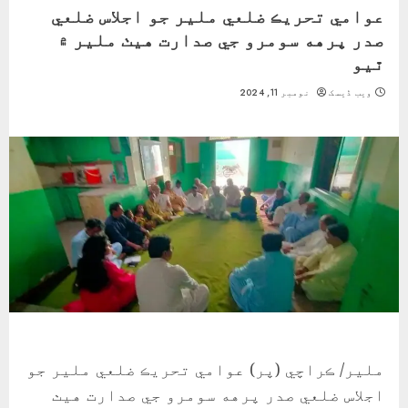
عوامي تحريڪ ضلعي ملير جو اجلاس ضلعي
صدر پرهه سومرو جي صدارت هيٺ ملير ۾
ٿيو
ویب ڈیسک
نومبر 11, 2024
ملير/ ڪراچي (پر) عوامي تحريڪ ضلعي ملير جو
اجلاس ضلعي صدر پرهه سومرو جي صدارت هيٺ