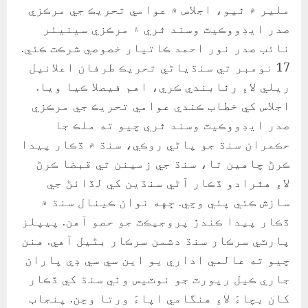
ملير ۾ ٿيو، اجلاس ۾ عوامي تحريڪ جي مرڪزي
صدر ايڊووڪيٽ وسند ٿري ۽ مرڪزي سينيئر
نائب صدر نور احمد ڪاتيار خصوصي شرڪت ڪئي.
17 نومبر تي سنڌياڻي تحريڪ طرفان اعلانيل
ريلي لاءِ رٿابندي ڪري، اهم فيصلا ڪيا ويا.
اجلاس کي خطاب ڪندي عوامي تحريڪ جي مرڪزي
صدر ايڊووڪيٽ وسند ٿري چيو ته ملڪ جا
حڪمران سنڌ جو پاڻي روڪي، سنڌ ۾ ڏڪار پيدا
ڪرڻ چاهين ٿا، سنڌ جي زمينن تي قبضا ڪرڻ
لاءِ هٿرادو ڏڪار آڻي سنڌين کي لڏائڻ جي
سازش ڪئي پئي وڃي. ڇهه نوان ڪينال سنڌ ۾
ڏڪار پيدا ڪندڙ پروجيڪٽ جو حصو آهن. پيپلز
پارٽي سرڪار سنڌ دشمن سرڪار بڻيل آهي. هنن
چيو ته عالمي اداري يو اين سي سي ڊي پاران
جاري ڪيل رپورٽ جو نوٽيس وٺي سنڌ کي ڏڪار
کان بچاءَ لاءِ هنگامي اپاءَ ورتا وڃن. پنجاب