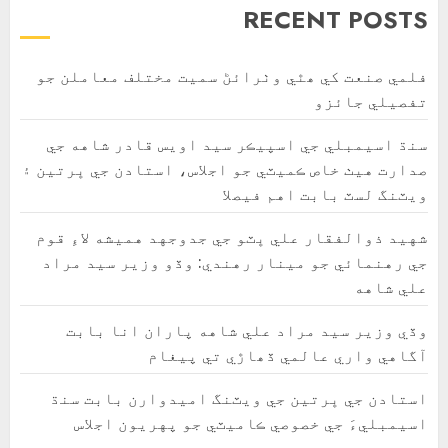
RECENT POSTS
فلمي صنعت کي ھٿي وٺرائڻ سميت مختلف معاملن جو
تفصيلي جائزو
سنڌ اسيمبلي جي اسپيڪر سيد اويس قادر شاهه جي
صدارت هيٺ خاص ڪميٽي جو اجلاس، استادن جي ڀرتين ۽
ويٽنگ لسٽ بابت اهم فيصلا
شهيد ذوالفقار علي ڀٽو جي جدوجهد هميشه لاءِ قوم
جي رهنمائي جو مينار رهندي: وڏو وزير سيد مراد
علي شاهه
وڏي وزير سيد مراد علي شاهه پاران انا بابت
آگاهي واري عالمي ڏھاڙي تي پيغام
استادن جي ڀرتين جي ويٽنگ اميدوارن بابت سنڌ
اسيمبليءَ جي خصوصي ڪاميٽي جو پهريون اجلاس