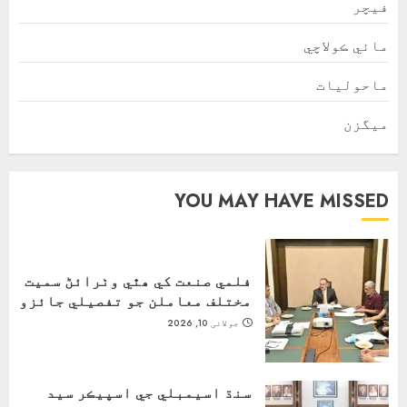
فیچر
مائي ڪولاچي
ماحولیات
ميگزن
YOU MAY HAVE MISSED
فلمي صنعت کي ھٿي وٺرائڻ سميت
مختلف معاملن جو تفصيلي جائزو
جولائی 10, 2026
سنڌ اسيمبلي جي اسپيڪر سيد