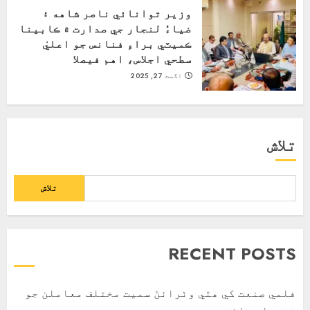
وزير توانائي ناصر شاهه ۽
ضياءُ لنجار جي صدارت ۾ ڪابينا
ڪميٽي براءِ فنانس جو اعليٰ
سطحي اجلاس، اهم فيصلا
اگست 27, 2025
تلاش
تلاش
RECENT POSTS
فلمي صنعت کي ھٿي وٺرائڻ سميت مختلف معاملن جو
تفصيلي جائزو