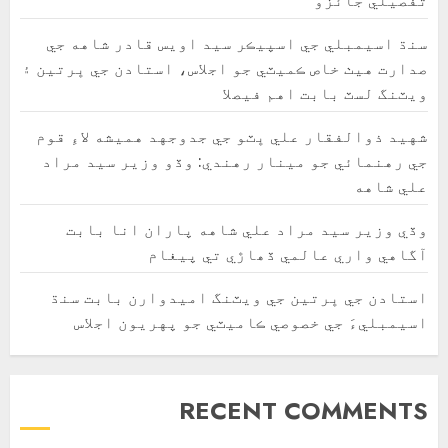
سنڌ اسيمبلي جي اسپيڪر سيد اويس قادر شاهه جي
صدارت هيٺ خاص ڪميٽي جو اجلاس، استادن جي ڀرتين ۽
ويٽنگ لسٽ بابت اهم فيصلا
شهيد ذوالفقار علي ڀٽو جي جدوجهد هميشه لاءِ قوم
جي رهنمائي جو مينار رهندي: وڏو وزير سيد مراد
علي شاهه
وڏي وزير سيد مراد علي شاهه پاران انا بابت
آگاهي واري عالمي ڏھاڙي تي پيغام
استادن جي ڀرتين جي ويٽنگ اميدوارن بابت سنڌ
اسيمبليءَ جي خصوصي ڪاميٽي جو پهريون اجلاس
RECENT COMMENTS