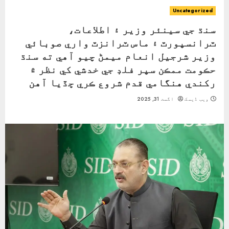
Uncategorized
سنڌ جي سينئر وزير ۽ اطلاعات،
ٽرانسپورٽ ۽ ماس ٽرانزٽ واري صوبائي
وزير شرجيل انعام ميمڻ چيو آهي ته سنڌ
حڪومت ممڪن سپر فلڊ جي خدشي کي نظر ۾
رکندي هنگامي قدم شروع ڪري ڇڏيا آهن
ویب ڈیسک
اگست 31, 2025