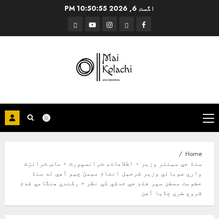
Ski
اگست 6, 2026
10:50:56 PM
t
Threads
YouTube
Instagram
Facebook
conten
Primary
Menu
Home
سنڌ جي سينئر وزير ۽ اطلاعات، ٽرانسپورٽ ۽ ماس ٽرانزٽ
واري صوبائي وزير شرجيل انعام ميمڻ چيو آهي ته سنڌ
حڪومت ممڪن سپر فلڊ جي خدشي کي نظر ۾ رکندي هنگامي قدم
شروع ڪري ڇڏيا آهن