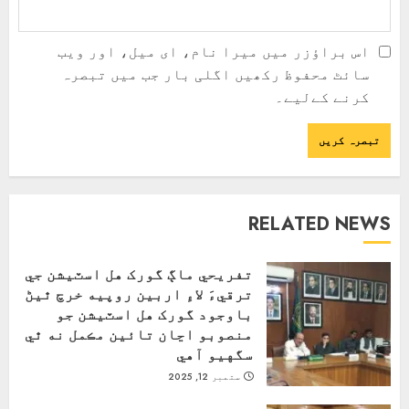
اس براؤزر میں میرا نام، ای میل، اور ویب
سائٹ محفوظ رکھیں اگلی بار جب میں تبصرہ
کرنے کےلیے۔
RELATED NEWS
تفريحي ماڳ گورک هل اسٽيشن جي
ترقيءَ لاءِ اربين روپيه خرچ ٿيڻ
باوجود گورک هل اسٽيشن جو
منصوبو اڃان تائين مڪمل نه ٿي
سگهيو آهي
ستمبر 12, 2025