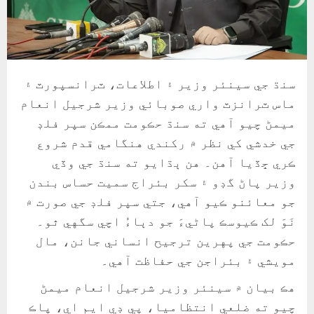
سنڌ جي سينئر وزير ۽ اطلاعات، ٽرانسپورٽ ۽
ماس ٽرانزٽ واري صوبائي وزير شرجيل انعام
ميمڻ چيو آهي ته سنڌ حڪومت ممڪن سپر فلڊ
جي خدشي کي نظر ۾ رکندي هنگامي قدم شروع
ڪري ڇڏيا آهن۔ هن ٻڌايو ته سنڌ جي وڏي
وزير پاڻ گڊو ۽ سکر بئراج سميت حساس بندن
جو معائنو ڪيو آهي، جتي سپر فلڊ جي صورت ۾
نَوَ لک ڪيوسڪ پاڻيءَ جو دٻاءُ اچي سگهي ٿو۔
حڪومت جي پهرين ترجيح انساني جانن، مال
مويشي ۽ بئراجن جي حفاظت آهي۔
هڪ بيان ۾ سينئر وزير شرجيل انعام ميمڻ
چيو ته ضلعي انتظاميا، پي ڊي ايم اي، پاڪ