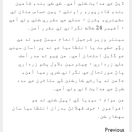
ڏيڻ جي هدايت ڪئي آهي۔ ڪي ڪي بند، شاهين
بند، قادرپور، راونتي ۽ ٻين حساس هنڌن تي
مشينري، پٿرن ۽ عملي جي مقرري ڪئي وئي آهي
۽ آفيسر 24 ڪلاڪ نگراني تي مقرر آهن۔
سينئر وزير شرجيل انعام ميمڻ چيو ته هي
رڳو حڪومت يا انتظاميا جو نه پر اسان سڀني
جو گڏيل امتحان آهي۔ هن چيو ته صدر آصف
علي زرداري ۽ چيئرمين بلاول ڀٽو زرداري
پاڻ صورتحال جي نگراني ڪري رهيا آهن،
جڏهن ته پارٽي ڪارڪنن کي متاثرن جي مدد
ڪرڻ جي هدايت ڏني وئي آهي۔
هن عوام ۽ ميڊيا کي اپيل ڪئي ته هو
افواهون ۽ خوف ڦهلائڻ بدران انتظاميا سان
سهڪار ڪن۔
Continue
Previous