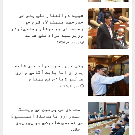
شهيد ذوالفقار علي ڀٽو جي
جدوجهد هميشه لاءِ قوم جي
رهنمائي جو مينار رهندي: وڏو
وزير سيد مراد علي شاهه
جولائی 6, 2026
وڏي وزير سيد مراد علي شاهه
پاران انا بابت آگاهي واري
عالمي ڏھاڙي تي پيغام
مئی 13, 2026
استادن جي ڀرتين جي ويٽنگ
اميدوارن بابت سنڌ اسيمبليءَ
جي خصوصي ڪاميٽي جو پهريون
اجلاس