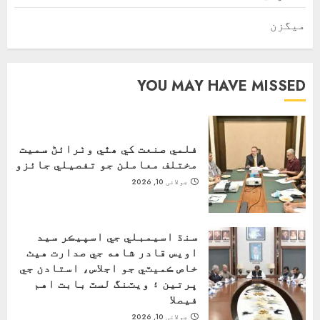
ميگزن
YOU MAY HAVE MISSED
فلمي صنعت کي ھٿي وٺرائڻ سميت
مختلف معاملن جو تفصيلي جائزو
جولائی 10, 2026
سنڌ اسيمبلي جي اسپيڪر سيد
اويس قادر شاهه جي صدارت هيٺ
خاص ڪميٽي جو اجلاس، استادن جي
ڀرتين ۽ ويٽنگ لسٽ بابت اهم
فيصلا
جولائی 10, 2026