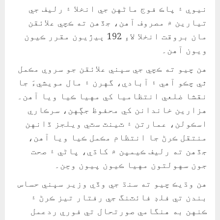
نيوي ۽ پاڪ فوج ماڻهن جي انخلا ۽ رليف جي
تيارين ۾ مصروف آهن، جڏهن ته ڪچي علائقن
مان بروقت انخلا لاءِ 192 ٻيڙيون مقرر ڪيون
ويون آهن۔
هن چيو ته ڪچي جي سڀني علائقن جو سروي مڪمل
ٿي چڪو آهي ۽ آبادي، گهرن ۽ مال مويشيءَ جا
نقشا ضلعي انتظاميا کي مهيا ڪيا ويا آهن۔
هزارين خاندانن کي محفوظ جڳهن، سرڪاري
اسڪولن، عمارتن ۽ ٽينٽ سٽي ويلجز ڏانهن
منتقل ڪرڻ جا انتظام مڪمل ڪيا ويا آهن،
جڏهن ته رليف ڪيمپن ۾ کاڌي، پاڻي ۽ صحت
جون سهولتون مهيا ڪيون پيون وڃن۔
هن وڌيڪ چيو ته سنڌ جي وڏي وزير سڀني حساس
بندن تي فلڊ فائٽنگ جي رفتار تيز ڪرڻ ۽
ڪنهن به هنگامي صورتحال تي فوري ردعمل