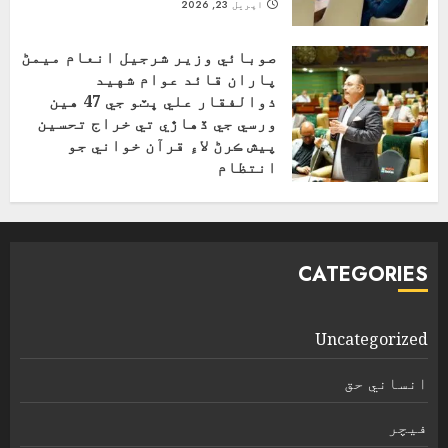
اپریل 23, 2026
صوبائي وزير شرجيل انعام ميمڻ
پاران قائد عوام شهيد
ذوالفقار علي ڀٽو جي 47 هين
ورسي جي ڏهاڙي تي خراج تحسين
پيش ڪرڻ لاءِ قرآن خواني جو
انتظام
اپریل 4, 2026
CATEGORIES
Uncategorized
انساني حق
فیچر