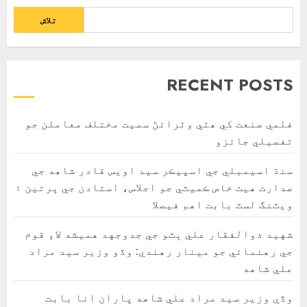
تلاش
RECENT POSTS
فلمي صنعت کي ھٿي وٺرائڻ سميت مختلف معاملن جو
تفصيلي جائزو
سنڌ اسيمبلي جي اسپيڪر سيد اويس قادر شاهه جي
صدارت هيٺ خاص ڪميٽي جو اجلاس، استادن جي ڀرتين ۽
ويٽنگ لسٽ بابت اهم فيصلا
شهيد ذوالفقار علي ڀٽو جي جدوجهد هميشه لاءِ قوم
جي رهنمائي جو مينار رهندي: وڏو وزير سيد مراد
علي شاهه
وڏي وزير سيد مراد علي شاهه پاران انا بابت