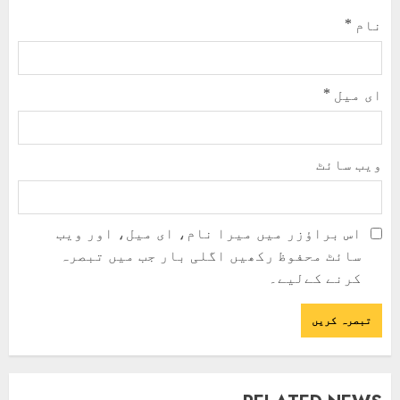
نام
*
ای میل
*
ویب‌ سائٹ
اس براؤزر میں میرا نام، ای میل، اور ویب
سائٹ محفوظ رکھیں اگلی بار جب میں تبصرہ
کرنے کےلیے۔