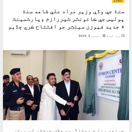
ميگزن
سنڌ جي وڏي وزير مراد علي شاهه سنڌ
پوليس جي ڪائونٽر ٽيررازم ڊپارٽمينٽ
۾ جديد فيوزن سينٽر جو افتتاح ڪري ڇڏيو
ویب ڈیسک
نومبر 5, 2024
ڪراچي سنڌ ۾ دهشتگردي خلاف ڪوششن کي موثر