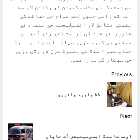
جي دهشتگردي خلاف صلاحيتن کي وڌائڻ لاءِ هڪ
اهم قدم آهي جنهن تحت عوام جي حفاظت کي
يقيني بڻائڻ لاءِ انٽيليجنس جي بنياد تي
ڪارروائي ڪرڻ کي اوليت ڏني وئي آهي. ان
موقعي تي گهرو وزير ضياءُ الحسن لنجار پڻ
خطاب ڪيو ۽ سنڌ کي مضبوط ڪرڻ لاءِ وڏي وزير
جي سهڪار کي ساراهيو.
Continue
Previous
Reading
ious
لالا جاويد چانڊيو
ost:
Next
Next
اوساڪا سنڌ ايسوسيئيشن آف جاپان