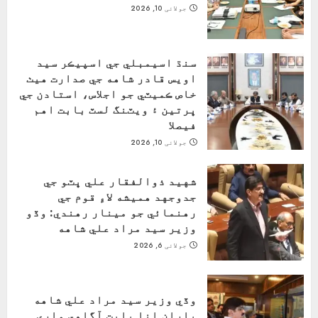
جولائی 10, 2026
سنڌ اسيمبلي جي اسپيڪر سيد
اويس قادر شاهه جي صدارت هيٺ
خاص ڪميٽي جو اجلاس، استادن جي
ڀرتين ۽ ويٽنگ لسٽ بابت اهم
فيصلا
جولائی 10, 2026
شهيد ذوالفقار علي ڀٽو جي
جدوجهد هميشه لاءِ قوم جي
رهنمائي جو مينار رهندي: وڏو
وزير سيد مراد علي شاهه
جولائی 6, 2026
وڏي وزير سيد مراد علي شاهه
پاران انا بابت آگاهي واري