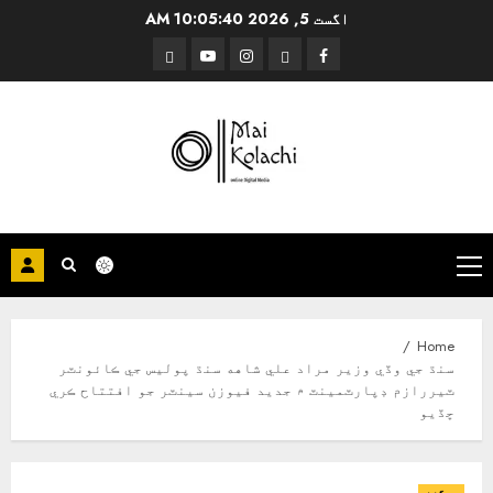
Ski
اگست 5, 2026
10:05:41 AM
t
Threads
YouTube
Instagram
Facebook
conten
Primary
Menu
Home
سنڌ جي وڏي وزير مراد علي شاهه سنڌ پوليس جي ڪائونٽر
ٽيررازم ڊپارٽمينٽ ۾ جديد فيوزن سينٽر جو افتتاح ڪري
ڇڏيو