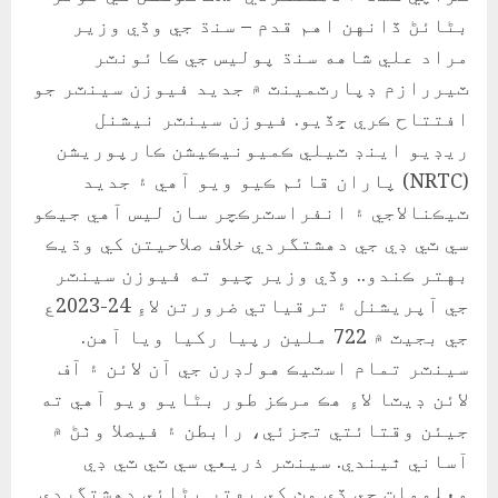
بڻائڻ ڏانهن اهم قدم – سنڌ جي وڏي وزير
مراد علي شاهه سنڌ پوليس جي ڪائونٽر
ٽيررازم ڊپارٽمينٽ ۾ جديد فيوزن سينٽر جو
افتتاح ڪري ڇڏيو. فيوزن سينٽر نيشنل
ريڊيو اينڊ ٽيلي ڪميونيڪيشن ڪارپوريشن
(NRTC) پاران قائم ڪيو ويو آهي ۽ جديد
ٽيڪنالاجي ۽ انفراسٽرڪچر سان ليس آهي جيڪو
سي ٽي ڊي جي دهشتگردي خلاف صلاحيتن کي وڌيڪ
بهتر ڪندو.. وڏي وزير چيو ته فيوزن سينٽر
جي آپريشنل ۽ ترقياتي ضرورتن لاءِ 24-2023ع
جي بجيٽ ۾ 722 ملين رپيا رکيا ويا آهن.
سينٽر تمام اسٽيڪ هولڊرن جي آن لائن ۽ آف
لائن ڊيٽا لاءِ هڪ مرڪز طور بڻايو ويو آهي ته
جيئن وقتائتي تجزئي، رابطن ۽ فيصلا وٺڻ ۾
آساني ٿيندي. سينٽر ذريعي سي ٽي ٽي ڊي
معلومات جي ڏي وٺ کي بهتر بڻائي دهشتگردي