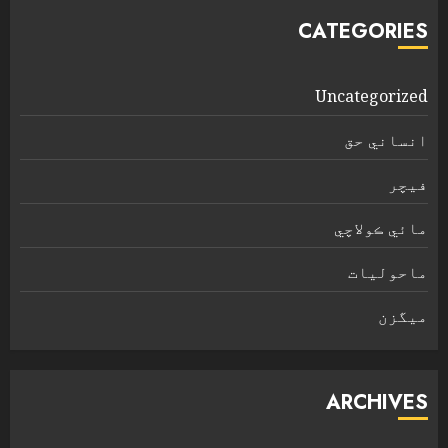
CATEGORIES
Uncategorized
انساني حق
فیچر
مائي ڪولاچي
ماحولیات
ميگزن
ARCHIVES