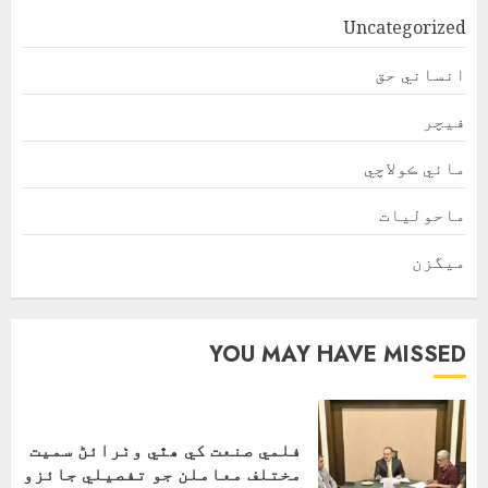
Uncategorized
انساني حق
فیچر
مائي ڪولاچي
ماحولیات
ميگزن
YOU MAY HAVE MISSED
فلمي صنعت کي ھٿي وٺرائڻ سميت
مختلف معاملن جو تفصيلي جائزو