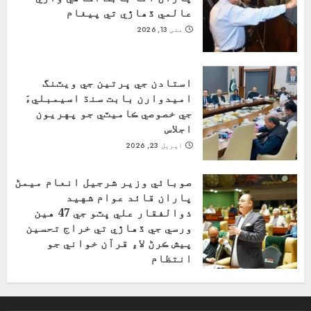
عالمي ڏھاڙي تي پيغام
مئی 13, 2026
استادن جي ڀرتين جي ويٽنگ
اميدوارن بابت سنڌ اسيمبليءَ
جي خصوصي ڪاميٽي جو پهريون
اجلاس
اپریل 23, 2026
صوبائي وزير شرجيل انعام ميمڻ
پاران قائد عوام شهيد
ذوالفقار علي ڀٽو جي 47 هين
ورسي جي ڏهاڙي تي خراج تحسين
پيش ڪرڻ لاءِ قرآن خواني جو
انتظام
اپریل 4, 2026