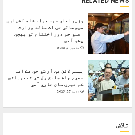
RELATED NEWS
وزيراعلي سيد مراد شاھ لڪياري
سيوهاڻي جي اٺ ساله وزارت
اعلي جو دور اختتام تي پهچي
چڪو آهي
ستمبر 7, 2025
ييلو لائن بي آر ٽي جي هڪ اهم
حصي، ڄام صادق پل تي تعميراتي
ڪم تيزي سان جاري آهي
اگست 27, 2025
تلاش