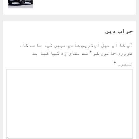
post:
جواب دیں
آپ کا ای میل ایڈریس شائع نہیں کیا جائے گا۔
ضروری خانوں کو
*
سے نشان زد کیا گیا ہے
تبصرہ
*