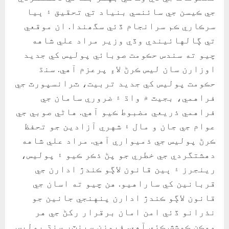
جي ڪيسن جي سائنسي بنياد تي تحقيق ۽ ٻيا
سرڪاري ڪم سرانجام ڏئي سگھندا. ان موقعي
تي ڳالهائيندي وڏي وزير مراد علي شاهه
چيو ته سندس حڪومت صوبائي پوليس کي جديد
اوزارن سان ليس ڪرڻ لاءِ پرعزم آهي. سنڌ
حڪومت پوليس کي جديد تربيت، ٽرانسپورٽ جي
فراهمي، بجيٽ ۾ واڌ ۽ ضروري سامان جي
فراهمي ذريعي مضبوط ڪيو آهي. هاڻي صوبي جي
عوام جي جان و مال ۽ شهري آزادين جو تحفظ
ڪرڻ پوليس جي ذميواري آهي. مراد علي شاهه
دهشتگردي جي خطري جو پڻ ذڪر ڪيو ۽ پوليس،
رينجرز ۽ ٻين قانون لاڳو ڪندڙ ادارن جي
قربانين کي ساراهيو. هن چيو ته اسان جي
قانون لاڳو ڪندڙ ادارن پنهنجي جانين جو
نذرانو ڏئي امن امان برقرار رکڻ جي هر
ممڪن ڪوشش ڪئي آهي. فيوزن سينٽر سنڌ پوليس