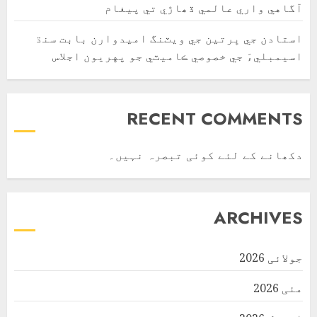
آگاهي واري عالمي ڏھاڙي تي پيغام
استادن جي ڀرتين جي ويٽنگ اميدوارن بابت سنڌ
اسيمبليءَ جي خصوصي ڪاميٽي جو پهريون اجلاس
RECENT COMMENTS
دکھانے کے لئے کوئی تبصرہ نہیں۔
ARCHIVES
جولائی 2026
مئی 2026