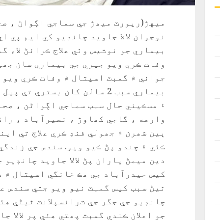
ميهڙ(رپورٽ ميھڙ جي سماجي اڳواڻ ، صح
نوجوان لالا جاويد چانڊيو کي ايم پي ا
بيماري جو نوٽيس وٺي علاج ڪرائڻ لاء گ
جواني ۾ گمبٽ اسپتال ۾ وفات ڪري ويو ل
بيماري سبب 2 سالن کان بستري تي
۽ مسڪيني حال سبب سماجي اڳواڻن ، صحا
وارهه ، گاجي کھاوڙ ، نصيرآباد ، راڌ
ٻين شھرن ۾ جھولي فنڊ ڪري علاج تي اين
ڪئي ۽ چندو پڻ ڪيو ويو. سندس جي زندگي
دين ميمڻ پاران پڻ لالا جاويد چانڊيو ج
کيس حيدرآباد جي ھڪ خانگي اسپتال ۾ د
ٿيڻ سبب کيس گمبٽ نيو ويو جتي سندس علاج
چانڊيو جي جگر جي ٽرانسپلانٽ ٿيڻي ھئ
جو اعلان ڪندي گمبٽ پھتي ھئي پر لالا ج