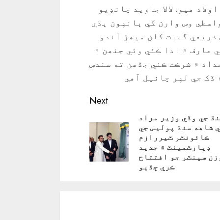
د چانڊيو کي 3 ٻارن جو اولاد هيو. لالا جاويد چانڊيو
واسطي وس وارن کي ٻانهون ٻڌي
ذريعي گمبٽ کان ميھڙ آندو
 عارف ۾ ادا ڪئي وئي جنھن ۾
داد ۾ شرڪت ڪئي جڏھن ته سندس
 ڏک جي لهر ڇانيل آهي
Next
ڌ جي وڏي وزير مراد
 شاهه سنڌ پوليس جي
ڪائونٽر ٽيررازم
Pre
ڊپارٽمينٽ ۾ جديد
زن سينٽر جو افتتاح
ڪري ڇڏيو