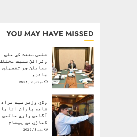
YOU MAY HAVE MISSED
فلمي صنعت کي ھٿي
وٺرائڻ سميت مختلف
معاملن جو تفصيلي
جائزو
جولائی 10, 2026
وڏي وزير سيد مراد 
شاهه پاران انا باب
آگاهي واري عالمي
ڏھاڙي تي پيغام
مئی 13, 2026