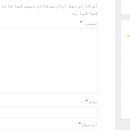
آپ کا ای میل ایڈریس شائع نہیں کیا جائے 
کیا گیا ہے
تبصرہ
*
نام
*
ای میل
*