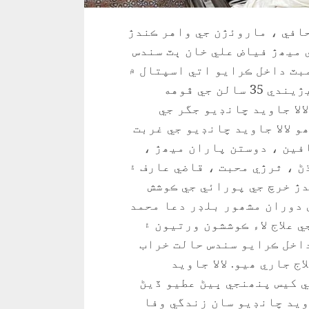
افي ، ماروئڙن جي واهر ڪندڙ
ي ميھڙ فياض علي خان ٻٽ سندس
مبٽ داخل ڪرايو اتي اسپتال ۾
وفات ڪري ويو جيري جي بيماري سان جھيڙيندي 35 سالن جي ڦوهه
الا جاويد چانڊيو جگر جي
 پيل ھو لالا جاويد چانڊيو جي غربت
فين ، دوستن پاران ميھڙ ،
ڻ ، ٿرڙي محبت ، قاضي عارف ۽
دڙ خرچ جي پورائي جي ڪوشش
 دوران مشھور بلڊر دعا محمد
ي علاج لاء ڪوششون ورتيون ۽
اخل ڪرايو سندس حالت خراب
 جاري ھيو. لالا جاويد
ي کيس پنھنجي ڀيڻ عطيو ڏيڻ
اويد چانڊيو سان زندگي وفا