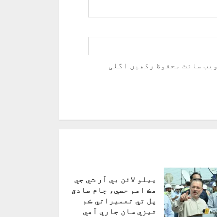
ویب سائٹ محفوظ رکھیں اگلی
ييلو لائن بي آر ٽي جي
هڪ اهم حصي، ڄام صادق
پل تي تعميراتي ڪم
تيزي سان جاري آهي