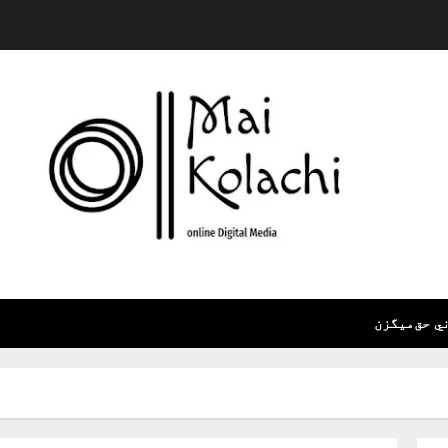
ي حق
ميگزن