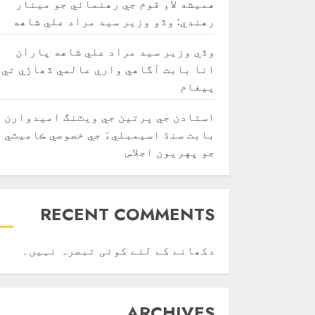
هميشه لاءِ قوم جي رهنمائي جو مينار
رهندي: وڏو وزير سيد مراد علي شاهه
وڏي وزير سيد مراد علي شاهه پاران
انا بابت آگاهي واري عالمي ڏھاڙي تي
پيغام
استادن جي ڀرتين جي ويٽنگ اميدوارن
بابت سنڌ اسيمبليءَ جي خصوصي ڪاميٽي
جو پهريون اجلاس
RECENT COMMENTS
دکھانے کے لئے کوئی تبصرہ نہیں۔
ARCHIVES