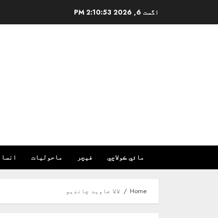
Ski
اگست 6, 2026
2:10:54 PM
t
conten
مائي ڪولاچي
فیچر
ماحولیات
انسان
Home
لالا جاويد چانڊيو