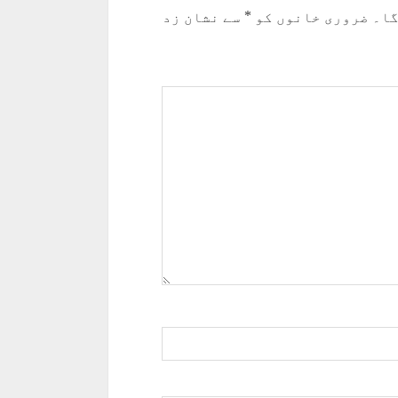
گا۔
ضروری خانوں کو
*
سے نشان زد