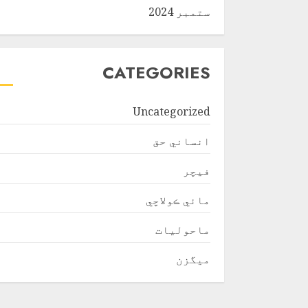
ستمبر 2024
CATEGORIES
Uncategorized
انساني حق
فیچر
مائي ڪولاچي
ماحولیات
ميگزن