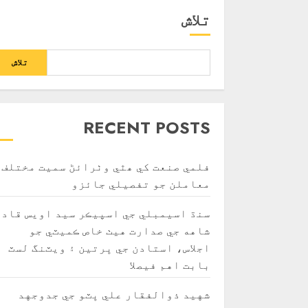
تلاش
تلاش
RECENT POSTS
فلمي صنعت کي ھٿي وٺرائڻ سميت مختلف
معاملن جو تفصيلي جائزو
سنڌ اسيمبلي جي اسپيڪر سيد اويس قادر
شاهه جي صدارت هيٺ خاص ڪميٽي جو
اجلاس، استادن جي ڀرتين ۽ ويٽنگ لسٽ
بابت اهم فيصلا
شهيد ذوالفقار علي ڀٽو جي جدوجهد