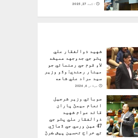
اگست 27, 2025
شهيد ذوالفقار علي
ڀٽو جي جدوجهد هميشه
لاءِ قوم جي رهنمائي جو
مينار رهندي: وڏو وزير
سيد مراد علي شاهه
جولائی 6, 2026
صوبائي وزير شرجيل
انعام ميمڻ پاران
قائد عوام شهيد
ذوالفقار علي ڀٽو جي
47 هين ورسي جي ڏهاڙي
تي خراج تحسين پيش ڪرڻ