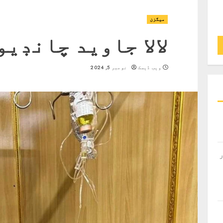
ميگزن
لالا جاويد چانڊيو
ویب ڈیسک
نومبر 5, 2024