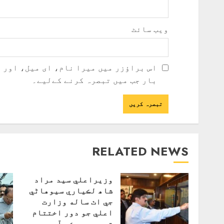
ویب‌ سائٹ
اس براؤزر میں میرا نام، ای میل، اور 
بار جب میں تبصرہ کرنے کےلیے۔
RELATED NEWS
وزيراعلي سيد مراد
شاھ لڪياري سيوهاڻي
جي اٺ ساله وزارت
اعلي جو دور اختتام
تي پهچي چڪو آهي