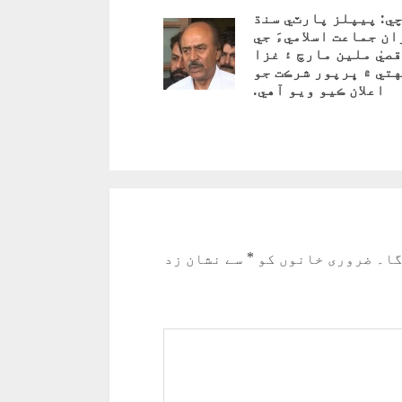
ي: پيپلز پارٽي سنڌ
ن جماعت اسلاميءَ جي
قصيٰ ملين مارچ ۽ غزا
تي ۾ ڀرپور شرڪت جو
Pre
اعلان ڪيو ويو آهي.
گا۔
ضروری خانوں کو
*
سے نشان زد