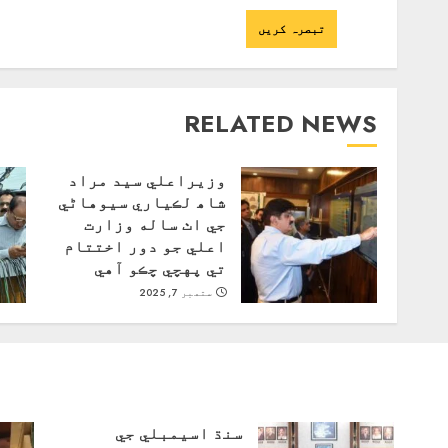
RELATED NEWS
وزيراعلي سيد مراد
شاھ لڪياري سيوهاڻي
جي اٺ ساله وزارت
اعلي جو دور اختتام
تي پهچي چڪو آهي
ستمبر 7, 2025
سنڌ اسيمبلي جي