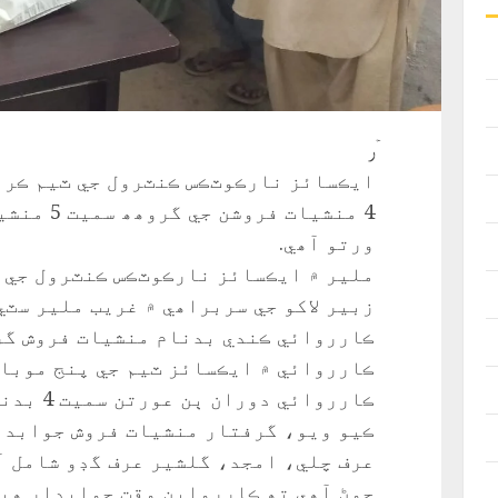
ۡر
ايڪسائز نارڪوٽڪس ڪنٽرول جي ٽيم ڪراچ
4 منشيات ف
ورتو آھي.
ملير ۾ ايڪسائز نارڪوٽڪس ڪنٽرول جي 
زبير لاکو جي سربراھي ۾ غريب ملير سٽي
ڪارروائي ڪندي بدنام منشيات فروش گر
ڪارروائي ۾ ايڪسائز ٽيم جي پنج موبائ
ڪارروائي
ڪيو ويو، گرفتار منشيات فروش جوابدا
عرف چلي، امجد، گلشير عرف گڊو شامل آ
چوڻ آھي تھ ڪاررواين وقت جوابدار ھير