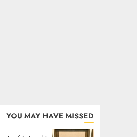
YOU MAY HAVE MISSED
فلمي صنعت کي ھٿي