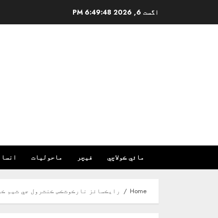
Ski
اگست 6, 2026
6:49:49 PM
t
conten
مائي ڪولاچي
فیچر
ماحولیات
انسان
Home
رايڪسائز نارڪوٽڪس ڪنٽرول جي ٽيم ڪراچي ۾ ٻن الڳ الڳ ڪاررواين ۾ 4 منشيات ف