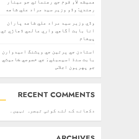
هميشه لاءِ قوم جي رهنمائي جو مينار
رهندي: وڏو وزير سيد مراد علي شاهه
وڏي وزير سيد مراد علي شاهه پاران
انا بابت آگاهي واري عالمي ڏھاڙي تي
پيغام
استادن جي ڀرتين جي ويٽنگ اميدوارن
بابت سنڌ اسيمبليءَ جي خصوصي ڪاميٽي
جو پهريون اجلاس
RECENT COMMENTS
دکھانے کے لئے کوئی تبصرہ نہیں۔
ARCHIVES