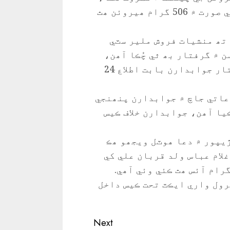
جوابدارن جي قبضي مان ننڍن ٿيلھين جي صورت ۾ 506 گرام ھيروئن ھٿ
تھ منشيات فروش ملير سٽي
 ۾ گرفتار بھ ٿي چُڪا آھن،
جوابدار عادي منشيات فروش آھن، گرفتار جوابدارن بابت اطلاع 24
عاتي جاچ ۾ جوابدارن پنھنجي
يا آھن، جوابدارن خلاف ڪيس
يپور ۾ دعا ھوٽل ويجھو ھڪ
لام عباس ولد قربان علي کي
فتار ڪري ورتو، جوابدار وٽان 510 گرام آئس ھٿ ڪئي وئي آھي.
رول واري ايڪٽ تحت ڪيس داخل
Next