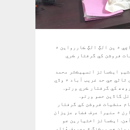
ي ۾ ٻن الڳ الڳ ڪاررواين ۾
روشن جي گروھھ سميت 5 منشيات فروشن کي گرفتار ڪري
ٽيم ايڪسائز انسپيڪٽر محمد
 ٿاڻي جي حد غريب آباد ۾ وڏي
وھھ کي گرفتار ڪري ورتو.
ل گاڏين حصو ورتو.
 دوران ٻن عورتن سميت 4 بدنام منشيات فروشن کي گرفتار
رن ۾ منيرا عرف فضا، عزيزان
ھن. ايڪسائز اختيارين جو
وئن جي پيڪنگ ۾ مصروف ھُئا،