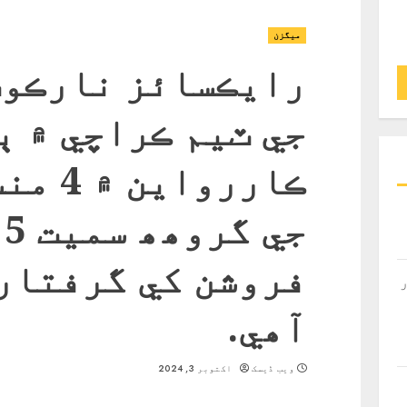
ميگزن
رايڪسائز نارڪوٽ
جي ٽيم ڪراچي ۾ ٻ
ڪارروا
ج
فروشن کي گرفتار
آھي.
ویب ڈیسک
اکتوبر 3, 2024