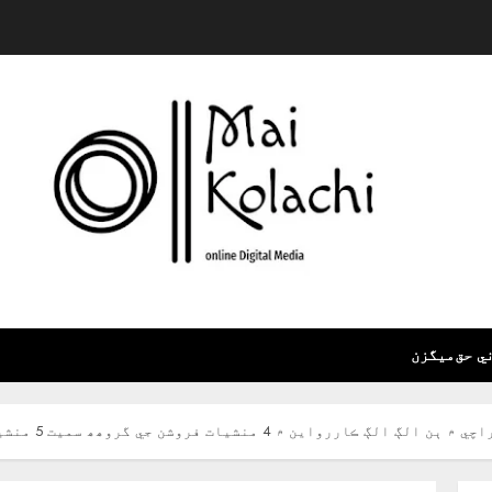
ي حق
ميگزن
روشن جي گروھھ سميت 5 منشيات فروشن کي گرفتار ڪري ورتو آھي.