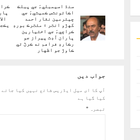
Reading
سنڌ اسيمبليءَ جي پبلڪ
ڪراچ
اڪائونٽس ڪميٽيءَ جي
پارا
Next
چيئرمين نثار احمد
الا
post:
کهڙو انٽر ۽ مئٽرڪ بورڊ
يڪجه
vious
ڪراچيءَ جي اختيارين
post:
پاران آڊٽ پيراز جو
رڪارڊ فراهم نه ڪرڻ تي
ڪاوڙ جو اظهار
جواب دیں
آپ کا ای میل ایڈریس شائع نہیں کیا جائے 
کیا گیا ہے
تبصرہ
*