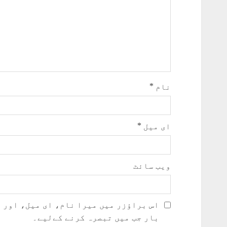
نام
*
ای میل
*
ویب‌ سائٹ
اس براؤزر میں میرا نام، ای میل، اور 
بار جب میں تبصرہ کرنے کےلیے۔