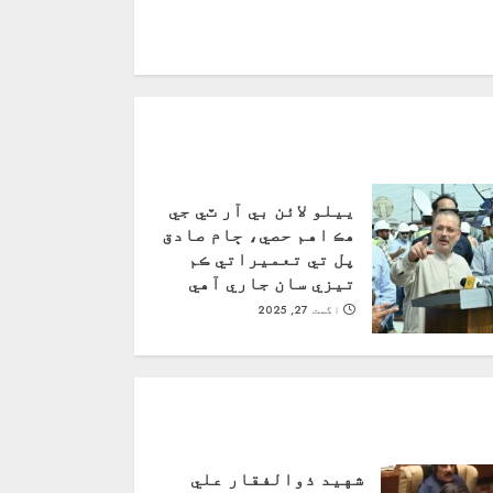
ييلو لائن بي آر ٽي جي
هڪ اهم حصي، ڄام صادق
پل تي تعميراتي ڪم
تيزي سان جاري آهي
اگست 27, 2025
شهيد ذوالفقار علي