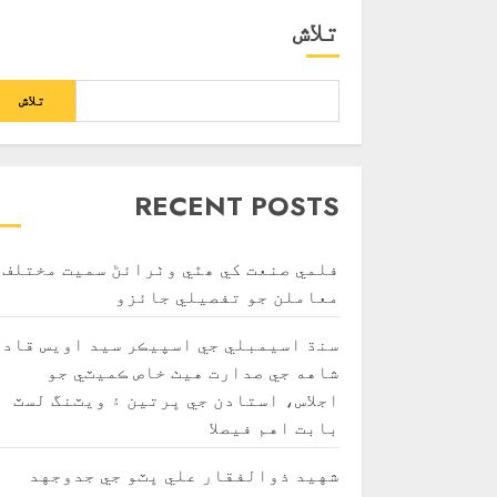
تلاش
تلاش
RECENT POSTS
فلمي صنعت کي ھٿي وٺرائڻ سميت مختلف
معاملن جو تفصيلي جائزو
سنڌ اسيمبلي جي اسپيڪر سيد اويس قادر
شاهه جي صدارت هيٺ خاص ڪميٽي جو
اجلاس، استادن جي ڀرتين ۽ ويٽنگ لسٽ
بابت اهم فيصلا
شهيد ذوالفقار علي ڀٽو جي جدوجهد