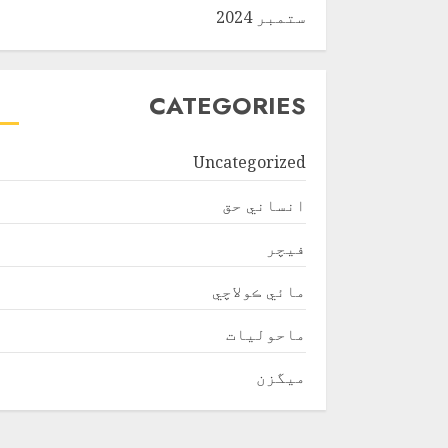
ستمبر 2024
CATEGORIES
Uncategorized
انساني حق
فیچر
مائي ڪولاچي
ماحولیات
ميگزن