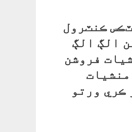
ڪس ڪنٽرول
ن الڳ الڳ
ين ۾ 4 منشيات فروشن
ي گروھھ سميت 5 منشيات
 ڪري ورتو