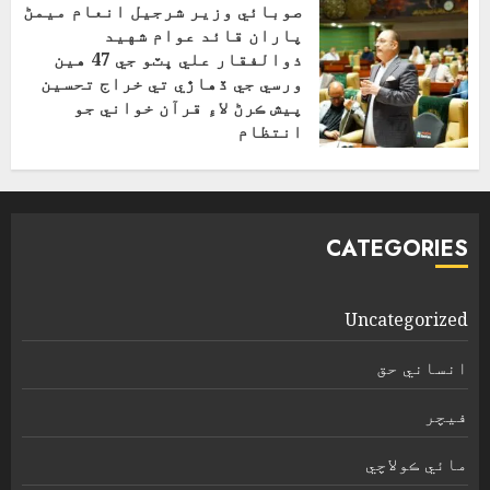
صوبائي وزير شرجيل انعام ميمڻ
پاران قائد عوام شهيد
ذوالفقار علي ڀٽو جي 47 هين
ورسي جي ڏهاڙي تي خراج تحسين
پيش ڪرڻ لاءِ قرآن خواني جو
انتظام
اپریل 4, 2026
CATEGORIES
Uncategorized
انساني حق
فیچر
مائي ڪولاچي