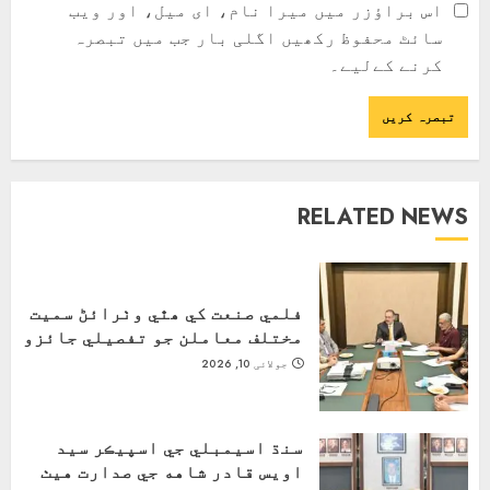
اس براؤزر میں میرا نام، ای میل، اور ویب
سائٹ محفوظ رکھیں اگلی بار جب میں تبصرہ
کرنے کےلیے۔
RELATED NEWS
فلمي صنعت کي ھٿي وٺرائڻ سميت
مختلف معاملن جو تفصيلي جائزو
جولائی 10, 2026
سنڌ اسيمبلي جي اسپيڪر سيد
اويس قادر شاهه جي صدارت هيٺ