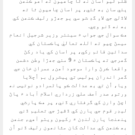
ظلم ٿيو اسان نھ ٿا چاھيون تھ اھو ڪنھن
ٻئي سان بھ ٿئي، پر اسان چاھيون ٿا تھ
لاڏلي جي لاءِ گڊ ٽو سي يو جھڙو رليف ڪنھن کي
بھ نھ ڏنو وڃي.
ھڪ سوال جي جواب ۾ سينئر وزير شرجيل انعام
ميمڻ چيو تھ اللھ تعاليٰ پاڪستان کي
سدائين قائم رکي، پر اسان کي ياد رکڻ
گھرجي تھ پاڪستان ۾ 9 مئي جھڙا وطن دشمن
واقعا ڪرڻ وارا موجود آھن، عمران خان جي
گھر اندران پوليس تي پيٽرول بم اُڇلايا
ويا، اُن تي بھ عدالت ڪو پاڻمرادو نوتيس نھ
ورتو، صدر آصف علي زرداري اسلام آباد ۾ پاڻ
اچڻ وارن کي گرفتاري ڏني، پر ھڪ پارٽي
ليڊر قوم جي ٻارن کي ڏڦيڙ جي تعليم ڏني
پنھنجا ٻارن لنڊن ۾ رکيون ويٺو آھي، جنھن
بھ ڪنھن کي عدالت کان مٿانھون رليف ڏنو اُن