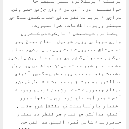
پريمئم ۽ پرسنلائزڊ نمبر پليٽس جا
خواھشمند آھن، اُھي ھن ۾ وڌي چڙھي حصو وٺن.
ڪراچي ۾ پريس ڪانفرنس کي خطاب ڪندي سنڌ جي
سينئر وزير،. اطلاعات، ٽرانسپورٽ،
ايڪسائز، ٽيڪسيشن ۽ نارڪوٽڪس ڪنٽرول
واري صوبائي وزير شرجيل انعام ميمڻ چيو
تھ ميثاق جمھوريت تحت پيپلز پارٽي، مسلم
ليگ ن، مسلم ليگ ق، جي يو آءِ ف ۽ ٻين پارٽين
ھڪ معاھدو ڪيو ھو تھ جيئن عوام جي چونڊيل
حڪومت پنھنجو مدو پورو ڪري سگھي، آئيني
عدالتون بھ ميثاق جمھوريت ۾ شامل ھُيون،
ميثاق جمھوريت تحت ارڙھين ترميم وجود ۾
آئي ۽ صدر آصف علي زرداري پنھنجا سمورا
اختيار پارليامينٽ کي منتقل ڪري ڇڏيا،
آئيني عدالتن جي قيام جو نقطو بھ ميثاق
جمھوريت ۾ شامل ھُيو، آئيني عدالتن جي