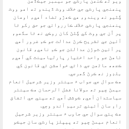
ويو تھ ڪنھن پارٽي جو ميمبر جيڪڏھن
پنھنجي پارٽي جي خلاف ووٽ ڏيندو تھ اھو ووٽ
ڳڻيو نھ ويندو، ھي ڪھڙو تضاد آھي، اوھان
پنھنجي پارٽي خلاف ڪارروائي جو حق رکو ٿا
پر اُن جي ووٽ کي ڳڻڻ کان روڪي نھ ٿا سگھو،
آئين جي تشريح ڪرڻ عدالت جو ڪم ضرور آھي
پر آئين ٽوڙن عدالتن جو ڪم ناھي، قانون
ٺاھڻ جو واحد اختيار پارليامينٽ کي آھي،
ڪجھھ ماڻھن جي ذاتي خواھشن تي قانون کي
بلڊوز نھ ڪرڻ گھرجي.
ھڪ سوال جي جواب ۾ سينئر وزير شرجيل انعام
ميمڻ چيو تھ مولانا فضل الرحمان ھڪ سينئر
سياستدان آھي، ڪوشش آھي تھ سڀني جي اتفاق
راءِ سان آئيني ترميم آندو وڃي.
ھڪ ٻئي سوال جي جاوب ۾ سينئر وزير شرجيل
انعام ميمڻ چيو تھ پيپلز پارٽي سان جيڪو