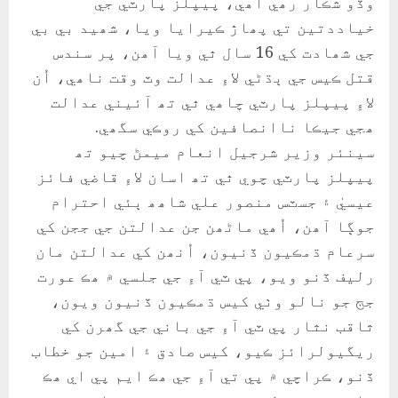
وڏو شڪار رھي آھي، پيپلز پارٽي جي
خياددتين تي پھاڙ ڪيرايا ويا، شھيد بي بي
جي شھادت کي 16 سال ٿي ويا آھن، پر سندس
قتل ڪيس جي ٻڌڻي لاءِ عدالت وٽ وقت ناھي، اُن
لاءِ پيپلز پارٽي چاھي ٿي تھ آئيني عدالت
ھجي جيڪا ناانصافين کي روڪي سگھي.
سينئر وزير شرجيل انعام ميمڻ چيو تھ
پيپلز پارٽي چوي ٿي تھ اسان لاءِ قاضي فائز
عيسيٰ ۽ جسٽس منصور علي شاھھ ٻئي احترام
جوڳا آھن، اُھي ماڻھن جن عدالتن جي ججن کي
سرعام ڌمڪيون ڏنيون، اُنھن کي عدالتن مان
رليف ڏنو ويو، پي ٽي آءِ جي جلسي ۾ ھڪ عورت
جج جو نالو وٺي کيس ڌمڪيون ڏنيون ويون،
ثاقب نثار پي ٽي آءِ جي باني جي گھرن کي
ريگيولرائز ڪيو، کيس صادق ۽ امين جو خطاب
ڏنو، ڪراچي ۾ پي تي آءِ جي ھڪ ايم پي اي ھڪ