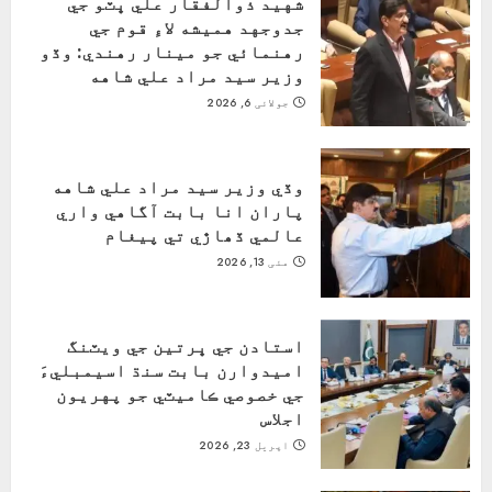
شهيد ذوالفقار علي ڀٽو جي
جدوجهد هميشه لاءِ قوم جي
رهنمائي جو مينار رهندي: وڏو
وزير سيد مراد علي شاهه
جولائی 6, 2026
وڏي وزير سيد مراد علي شاهه
پاران انا بابت آگاهي واري
عالمي ڏھاڙي تي پيغام
مئی 13, 2026
استادن جي ڀرتين جي ويٽنگ
اميدوارن بابت سنڌ اسيمبليءَ
جي خصوصي ڪاميٽي جو پهريون
اجلاس
اپریل 23, 2026