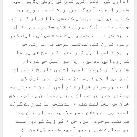
ادارن کي انڪوائري کان ئي روڪي ڇڏيو، ھي
ڪھڙو انصاف آھي؟ اھڙي ريت قاسم سوري جي
ڪاميابي کي اليڪشن ڪميشن غلط قرار ڏنو تھ
جسٽس بنديال کيس رليف ڏئي ڇڏيو، ھي مثال
ثابت ڪن ٿا تھ ڪھڙي ريت ھڪ شخص کي رليف ڏنو
ويو، فارن فنڊنس ڪيس موجب ھن پارٽي جي
ڀارت ۽ اسرائيل کان فنڊنگ واضح ٿي پر ڪا
ڪارروائي نھ ٿي، اڄ اسرائيل جو ڪردار
ڪنھن کان ڳجھو ناھي، اڄ جي تاريخ ۾ عمران
خان جي لنڊن ۾ رھندڙ مائٽن اسرائيل کي
اميد جو ڪرڻو قرار ڏنو آھي. لنڊن ۾ ميئر جي
چونڊن دوران عمران خان پاڪستان ڄائي صادق
خان جي مخالفت ڪئي ۽ پنھنجي مائٽ زيڪ گولڊ
اسمٿ جي اليڪشن مھم ھلائي، عمران خان جا
ٽويٽس موجود آھن، جن ۾ ھُو زيڪ گولڊ اسمٿ
جي حمايت ڪري رھيو آھي، ڪجھھ ڏينھن اڳ