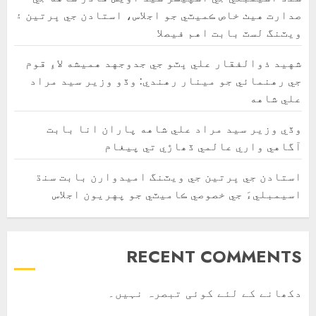
صدارت هيٺ خاص ڪميٽي جو اجلاس، استادن جي ڀرتين ۽
ويٽنگ لسٽ بابت اهم فيصلا
شهيد ذوالفقار علي ڀٽو جي جدوجهد هميشه لاءِ قوم
جي رهنمائي جو مينار رهندي: وڏو وزير سيد مراد
علي شاهه
وڏي وزير سيد مراد علي شاهه پاران انا بابت
آگاهي واري عالمي ڏھاڙي تي پيغام
استادن جي ڀرتين جي ويٽنگ اميدوارن بابت سنڌ
اسيمبليءَ جي خصوصي ڪاميٽي جو پهريون اجلاس
RECENT COMMENTS
دکھانے کے لئے کوئی تبصرہ نہیں۔