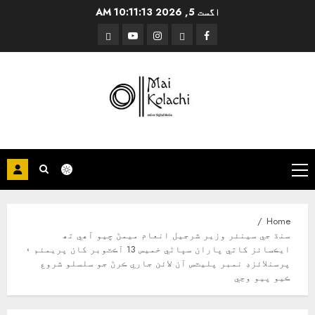
Ski
اگست 5, 2026
10:11:15 AM
t
Threads
YouTube
Instagram
Facebook
conten
Primary
Menu
Home
سنڌ جي سينئر وزير شرجيل انعام ميمڻ چيو آھي تھ
ايڪسائز کاتي پاران سڀاڻي خميس 13 آڪٽوبر کان پريمئم ۽
پرسنلائزڊ نمبر پليٽس آن لائن جاري ڪرڻ جو سلسلو شروع
ڪيو پيو وڃي