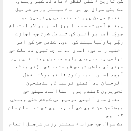
کي تاريخ ۾ سُٺن لفظن ۾ ياد نھ ڪيو ويندو.
ھڪ ٻئي سوال جي جواب ۾ سينئر وزير شرجيل
انعام ميمڻ چيو تھ منھنجي چيئرمين جو
پيغام آھي تھ سمورا ججز اسان جي لاءِ احترام
جوڳا آھن پر آئين کي تبديل ڪرڻ جي اجازت
رڳو پارليامينٽ کي آھي، ڪنھن جج کي اھو
اختيار ناھي، اسان نھ ٿا ڄاڻيون تھ ملڪ جي
تباھي يا مايوسي وارو ماحول پيدا ٿئي، پر
سڀني کي ملڪي ترقي لاءِ متحد ٿي اڳتي وڌڻو
آھي، اسان اميد رکون ٿا تھ مولانا فضل
الرحمان بھ آئيني ترميم لاءِ پنھنجون
تجويزون ڏيندو پوءِ انشااللھ سڀني جي
اتفاق سان آئيني ترميم جي ڪوشش ڪئي ويندي
جيڪڏھن ھن ۾ پي ٽي آءِ بھ اچي ٿي تھ اسان سان
گڏ اچي.
ھڪ سوال جي جواب ۾ سينئر وزير شرجيل انعام