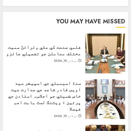
YOU MAY HAVE MISSED
فلمي صنعت کي ھٿي وٺرائڻ سميت
مختلف معاملن جو تفصيلي جائزو
جولائی 10, 2026
سنڌ اسيمبلي جي اسپيڪر سيد
اويس قادر شاهه جي صدارت هيٺ
خاص ڪميٽي جو اجلاس، استادن جي
ڀرتين ۽ ويٽنگ لسٽ بابت اهم
فيصلا
جولائی 10, 2026