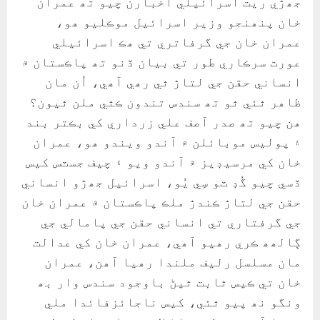
جھڙي ريت اسرائيلي اخبارن چيو تھ عمران
خان پنھنجو وزير اسرائيل موڪليو ھو،
عمران خان جي گرفاتري تي ھڪ اسرائيلي
عورت سرڪاري طور تي بيان ڏنو تھ پاڪستان ۾
انساني حقن جي لتاڙ ٿي رھي آھي، اُن مان
ظاھر ٿئي ٿو تھ سندس تندون ڪٿي ملن ٿيون؟
ھن چيو تھ صدر آصف علي زرداري کي بڪتر بند
۽ پوليس موبائلن ۾ آندو ويندو ھو، عمران
خان کي مرسيڊيز ۾ آندو ويو ۽ چيف جسٽس کيس
ڏسي چيو گُڊ ٽو سِي يُو، اسرائيل جھڙو انساني
حقن جي لتاڙ ڪندڙ ملڪ پاڪستان ۾ عمران خان
جي گرفتاري تي انساني حقن جي پامالي جي
ڳالھھ ڪري رھيو آھي، عمران خان کي عدالت
مان مسلسل رليف ملندا رھيا آھن، عمران
خان تي ڪيس ٿابت ٿيڻ باوجود سندس وار بھ
ونگو نھ پيو ٿئي، کيس ناجائزفائدا ملي