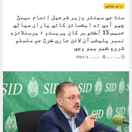
مائي ڪولاچي
سنڌ جي سينئر وزير شرجيل انعام ميمڻ
چيو آھي تھ ايڪسائز کاتي پاران سڀاڻي
خميس 13 آڪٽوبر کان پريمئم ۽ پرسنلائزڊ
نمبر پليٽس آن لائن جاري ڪرڻ جو سلسلو
شروع ڪيو پيو وڃي
ویب ڈیسک
اکتوبر 2, 2024