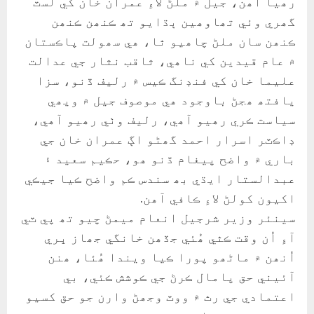
رھيا آھن، جيل ۾ ملڻ لاءِ عمران خان کي لسٽ
گھري وئي تھاوھين ٻڌايو تھ ڪنھن ڪنھن
ڪنھن سان ملڻ چاھيو ٿا، ھي سھولت پاڪستان
۾ عام قيدين کي ناھي، ثاقب نثار جي عدالت
عليما خان کي فنڊنگ ڪيس ۾ رليف ڏنو، سزا
يافتھ ھجڻ باوجود ھي موصوف جيل ۾ ويھي
سياست ڪري رھيو آھي، رليف وٺي رھيو آھي،
ڊاڪٽر اسرار احمد گھڻو اڳ عمران خان جي
باري ۾ واضح پيغام ڏنو ھو، حڪيم سعيد ۽
عبدالستار ايڌي بھ سندس ڪم واضح ڪيا جيڪي
اکيون کولڻ لاءِ ڪافي آھن.
سينئر وزير شرجيل انعام ميمڻ چيو تھ پي ٽي
آءِ اُن وقت ڪٿي ھُئي جڏھن خانگي جھاز ڀري
اُنھن ۾ ماڻھو پورا ڪيا ويندا ھُئا، ھنن
آئيني حق پامال ڪرڻ جي ڪوشش ڪئي، بي
اعتمادي جي رٿ ۾ ووٽ وجھڻ وارن جو حق کسيو