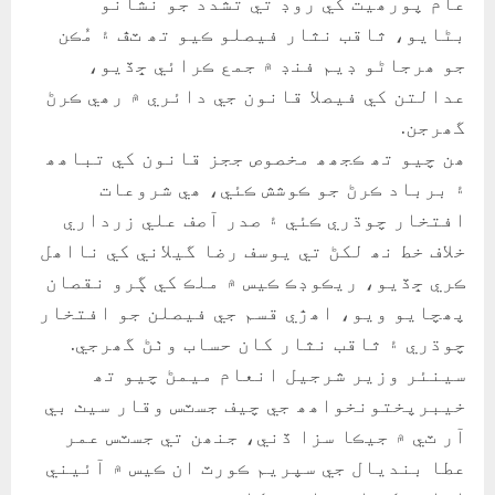
عام پورھيت کي روڊ تي تشدد جو نشانو
بڻايو، ثاقب نثار فيصلو ڪيو تھ ٽڦ ۽ مُڪن
جو ھرجاڻو ڊيم فنڊ ۾ جمع ڪرائي ڇڏيو،
عدالتن کي فيصلا قانون جي دائري ۾ رھي ڪرڻ
گھرجن.
ھن چيو تھ ڪجھھ مخصوص ججز قانون کي تباھھ
۽ برباد ڪرڻ جو ڪوشش ڪئي، ھي شروعات
افتخار چوڌري ڪئي ۽ صدر آصف علي زرداري
خلاف خط نھ لکڻ تي يوسف رضا گيلاني کي نااھل
ڪري ڇڏيو، ريڪوڊڪ ڪيس ۾ ملڪ کي ڳرو نقصان
پھچايو ويو، اھڙي قسم جي فيصلن جو افتخار
چوڌري ۽ ثاقب نثار کان حساب وٺڻ گھرجي.
سينئر وزير شرجيل انعام ميمڻ چيو تھ
خيبرپختونخواھھ جي چيف جسٽس وقار سيٺ بي
آر ٽي ۾ جيڪا سزا ڏني، جنھن تي جسٽس عمر
عطا بنديال جي سپريم ڪورٽ ان ڪيس ۾ آئيني