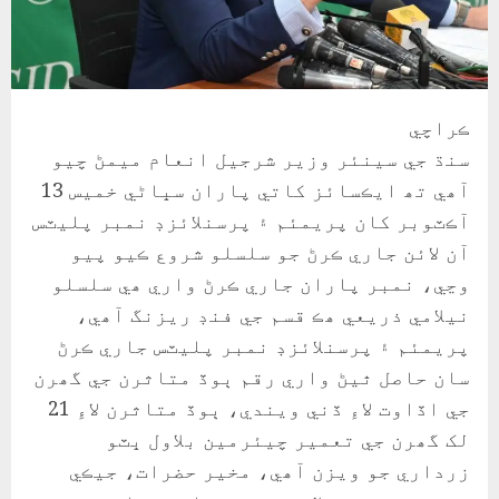
ڪراچي
سنڌ جي سينئر وزير شرجيل انعام ميمڻ چيو
آھي تھ ايڪسائز کاتي پاران سڀاڻي خميس 13
آڪٽوبر کان پريمئم ۽ پرسنلائزڊ نمبر پليٽس
آن لائن جاري ڪرڻ جو سلسلو شروع ڪيو پيو
وڃي، نمبر پاران جاري ڪرڻ واري ھي سلسلو
نيلامي ذريعي ھڪ قسم جي فنڊ ريزنگ آھي،
پريمئم ۽ پرسنلائزڊ نمبر پليٽس جاري ڪرڻ
سان حاصل ٿيڻ واري رقم ٻوڏ متاثرن جي گھرن
جي اڏاوت لاءِ ڏني ويندي، ٻوڏ متاثرن لاءِ 21
لک گھرن جي تعمير چيئرمين بلاول ڀٽو
زرداري جو ويزن آھي، مخير حضرات، جيڪي