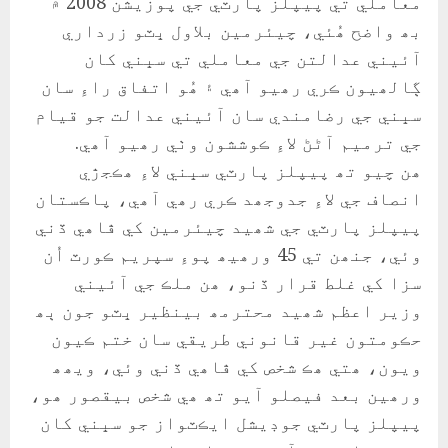
معاملي تي پيپلز پارٽي جي پوزيشن 2008 ۾
بھ واضح ھُئي، چيئرمين بلاول ڀٽو زرداري
آئيني عدالتن جي معاملي تي سڀني کان
ڳالھيون ڪري رھيو آھي ۽ ھُو اتفاق راءِ سان
سڀني جي رضامندي سان آئيني عدالت جو قيام
جي ترميم آڻڻ لاءِ ڪوششون وٺي رھيو آھي.
ھن چيو تھ پيپلز پارٽي سڀني لاءِ ھڪجڙي
انصاف جي لاءِ جدوجھد ڪري رھي آھي، پاڪستان
پيپلز پارٽي جي شھيد چيئرمين کي ڦاھي ڏني
وئي، جنھن تي 45 ورھيھ پوءِ سپريم ڪورٽ اُن
سزا کي غلط قرار ڏنو، ھن ملڪ جي آئيني
وزير اعظم شھيد محترمھ بينظير ڀٽو جون ٻھ
حڪومتون غير قانوني طريقي سان ختم ڪيون
ويون، ھتي ھڪ شخص کي ڦاھي ڏني وئي، ويھھ
ورھين بعد فيصلو آيو تھ ھي شخص بيقصور ھو،
پيپلز پارٽي جوڊيشل ايڪٽواز جو سڀني کان