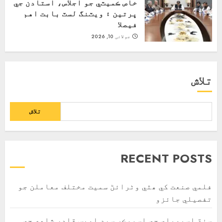
خاص ڪميٽي جو اجلاس، استادن جي
ڀرتين ۽ ويٽنگ لسٽ بابت اهم
فيصلا
جولائی 10, 2026
تلاش
تلاش
RECENT POSTS
فلمي صنعت کي ھٿي وٺرائڻ سميت مختلف معاملن جو
تفصيلي جائزو
سنڌ اسيمبلي جي اسپيڪر سيد اويس قادر شاهه جي