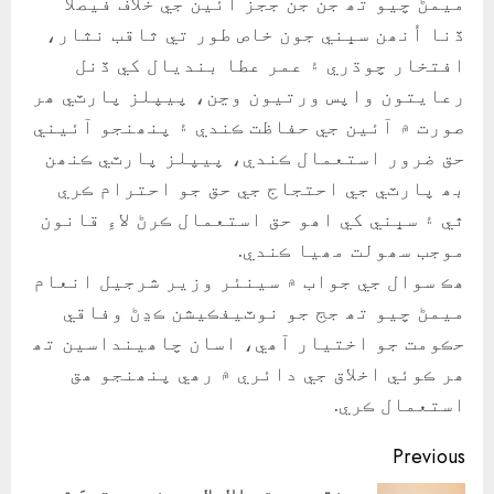
ميمڻ چيو تھ جن جن ججز آئين جي خلاف فيصلا
ڏنا اُنھن سڀني جون خاص طور تي ثاقب نثار،
افتخار چوڌري ۽ عمر عطا بنديال کي ڏنل
رعايتون واپس ورتيون وڃن، پيپلز پارٽي ھر
صورت ۾ آئين جي حفاظت ڪندي ۽ پنھنجو آئيني
حق ضرور استعمال ڪندي، پيپلز پارٽي ڪنھن
بھ پارٽي جي احتجاج جي حق جو احترام ڪري
ٿي ۽ سڀني کي اھو حق استعمال ڪرڻ لاءِ قانون
موجب سھولت مھيا ڪندي.
ھڪ سوال جي جواب ۾ سينئر وزير شرجيل انعام
ميمڻ چيو تھ جج جو نوٽيفڪيشن ڪڍڻ وفاقي
حڪومت جو اختيار آھي، اسان چاھينداسين تھ
ھر ڪوئي اخلاق جي دائري ۾ رھي پنھنجو ھق
استعمال ڪري.
Continue
Previous
سنڌ مدرسته الاسلام يونيورسٽيءَ ۾