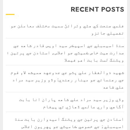
RECENT POSTS
فلمي صنعت کي ھٿي وٺرائڻ سميت مختلف معاملن جو
تفصيلي جائزو
سنڌ اسيمبلي جي اسپيڪر سيد اويس قادر شاهه جي
صدارت هيٺ خاص ڪميٽي جو اجلاس، استادن جي ڀرتين ۽
ويٽنگ لسٽ بابت اهم فيصلا
شهيد ذوالفقار علي ڀٽو جي جدوجهد هميشه لاءِ قوم
جي رهنمائي جو مينار رهندي: وڏو وزير سيد مراد
علي شاهه
وڏي وزير سيد مراد علي شاهه پاران انا بابت
آگاهي واري عالمي ڏھاڙي تي پيغام
استادن جي ڀرتين جي ويٽنگ اميدوارن بابت سنڌ
اسيمبليءَ جي خصوصي ڪاميٽي جو پهريون اجلاس