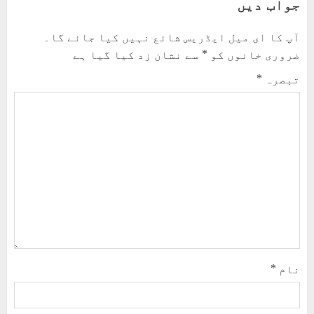
جواب دیں
آپ کا ای میل ایڈریس شائع نہیں کیا جائے گا۔
ضروری خانوں کو
*
سے نشان زد کیا گیا ہے
تبصرہ
*
نام
*