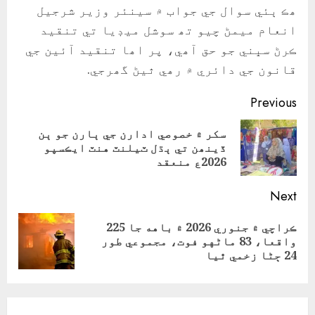
ھڪ ٻئي سوال جي جواب ۾ سينئر وزير شرجيل
انعام ميمڻ چيو تھ سوشل ميڊيا تي تنقيد
ڪرڻ سڀني جو حق آھي، پر اھا تنقيد آئين جي
قانون جي دائري ۾ رھي ٿيڻ گھرجي.
Continue
Previous
Reading
سکر ۾ خصوصي ادارن جي ٻارن جو ٻن
ious
ڏينھن تي ٻڌل ٽيلنٽ هنٽ ايڪسپو
ost:
2026ع منعقد
Next
ڪراچي ۾ جنوري 2026 ۾ باهه جا 225
Next
واقعا، 83 ماڻهو فوت، مجموعي طور
post:
24 ڄڻا زخمي ٿيا