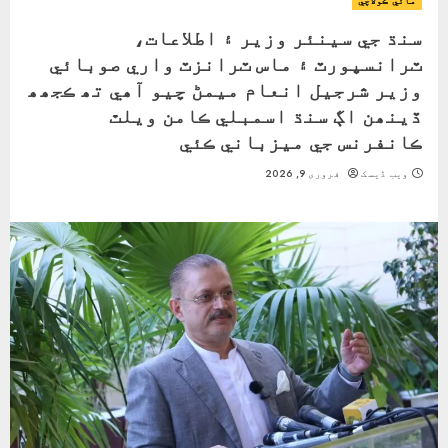
مائي ڪولاچي
سنڌ جي سينئر وزير ۽ اطلاعات،
ٽرانسپورٽ ۽ ماس ٽرانزٽ واري صوبائي
وزير شرجيل انعام ميمڻ چيو آھي تھ ڪجھھ
ڏينھن اڳ سنڌ اسمبلي ڪامن ويلٿ
ڪانفرنس جي ميزباني ڪئي
ویب ڈیسک
فروری 9, 2026