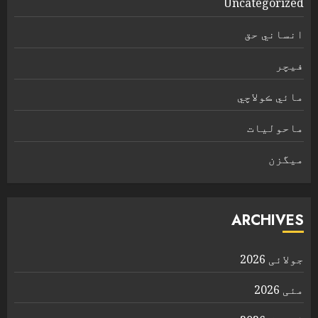
Uncategorized
انساني حق
فیچر
مائي ڪولاچي
ماحولیات
ميگزن
ARCHIVES
جولائی 2026
مئی 2026