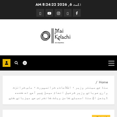
Ski
اگست 6, 2026
8:24:23 AM
t
Threads
YouTube
Instagram
Facebook
conten
Primary
Menu
Home
سنڌ جي سينئر وزير ۽ اطلاعات، ٽرانسپورٽ ۽ ماس ٽرانزٽ
واري صوبائي وزير شرجيل انعام ميمڻ چيو آھي تھ ڪجھھ
ڏينھن اڳ سنڌ اسمبلي ڪامن ويلٿ ڪانفرنس جي ميزباني ڪئي