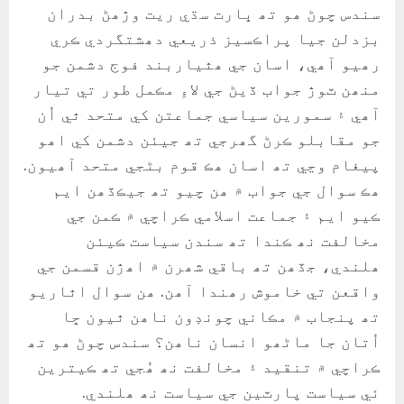
سندس چوڻ ھو تھ ڀارت سڌي ريت وڙھڻ بدران
بزدلن جيا پراڪسيز ذريعي دھشتگردي ڪري
رھيو آھي، اسان جي ھٿياربند فوج دشمن جو
منھن ٽوڙ جواب ڏيڻ جي لاءِ مڪمل طور تي تيار
آھي ۽ سمورين سياسي جماعتن کي متحد ٿي اُن
جو مقابلو ڪرڻ گھرجي تھ جيئن دشمن کي اھو
پيغام وڃي تھ اسان ھڪ قوم بڻجي متحد آھيون.
ھڪ سوال جي جواب ۾ ھن چيو تھ جيڪڏھن ايم
ڪيو ايم ۽ جماعت اسلامي ڪراچي ۾ ڪمن جي
مخالفت نھ ڪندا تھ سندن سياست ڪيئن
ھلندي، جڏھن تھ باقي شھرن ۾ اھڙن قسمن جي
واقعن تي خاموش رھندا آھن. ھن سوال اٿاريو
تھ پنجاب ۾ مڪاني چونڊون ناھن ٿيون ڇا
اُتان جا ماڻھو انسان ناھن؟ سندس چوڻ ھو تھ
ڪراچي ۾ تنقيد ۽ مخالفت نھ ھُجي تھ ڪيترين
ئي سياست پارٽين جي سياست نھ ھلندي.