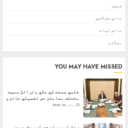
فیچر
مائي ڪولاچي
ماحولیات
ميگزن
YOU MAY HAVE MISSED
فلمي صنعت کي ھٿي وٺرائڻ سميت
مختلف معاملن جو تفصيلي جائزو
جولائی 10, 2026
سنڌ اسيمبلي جي اسپيڪر سيد