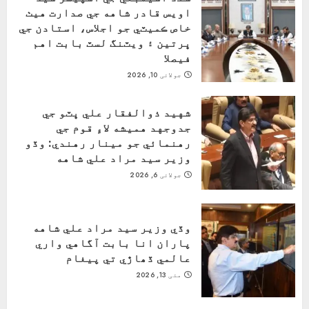
اويس قادر شاهه جي صدارت هيٺ
خاص ڪميٽي جو اجلاس، استادن جي
ڀرتين ۽ ويٽنگ لسٽ بابت اهم
فيصلا
جولائی 10, 2026
شهيد ذوالفقار علي ڀٽو جي
جدوجهد هميشه لاءِ قوم جي
رهنمائي جو مينار رهندي: وڏو
وزير سيد مراد علي شاهه
جولائی 6, 2026
وڏي وزير سيد مراد علي شاهه
پاران انا بابت آگاهي واري
عالمي ڏھاڙي تي پيغام
مئی 13, 2026