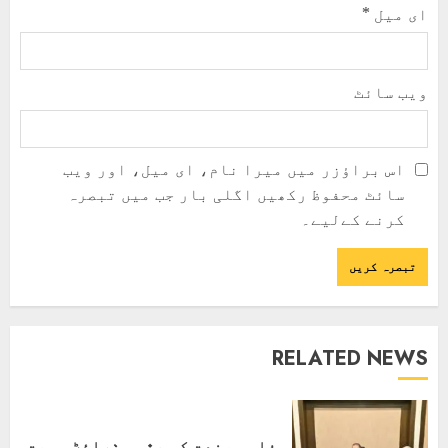
ای میل
*
ویب‌ سائٹ
اس براؤزر میں میرا نام، ای میل، اور ویب
سائٹ محفوظ رکھیں اگلی بار جب میں تبصرہ
کرنے کےلیے۔
RELATED NEWS
فلمي صنعت کي ھٿي وٺرائڻ سميت