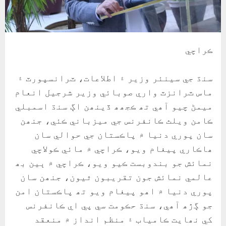
ڪراچي
سنڌ جي سينئر وزير ۽ اطلاعات، ٽرانسپورٽ ۽
ماس ٽرانزٽ واري صوبائي وزير شرجيل انعام
ميمڻ چيو آھي تھ ڪجھھ ڏينھن اڳ سنڌ اسمبلي
ڪامن ويلٿ ڪانفرنس جي ميزباني ڪئي، جنھن
سان پوري دنيا ۾ پاڪستان جي حوالي سان
ھاڪاري پيغام ويو، ڪراچي ۾ مائي ڪولاچي
نمائش جو بندوبست ڪيو ويو، ڪراچي ۾ ٻين بھ
عالمي نمائش جون تقريبون ٿيون، جنھن سان
پوري دنيا ۾ اھو پيغام ويو تھ پاڪستان امن
جو ڳڙھ آھي، سنڌ حڪومت سي پي اي ڪانفرنس
کي نھايت ڪامياب ۽ منظم انداز ۾ منعقد