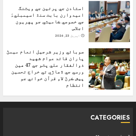
استادن جي ڀرتين جي ويٽنگ
اميدوارن بابت سنڌ اسيمبليءَ
جي خصوصي ڪاميٽي جو پهريون
اجلاس
اپریل 23, 2026
صوبائي وزير شرجيل انعام ميمڻ
پاران قائد عوام شهيد
ذوالفقار علي ڀٽو جي 47 هين
ورسي جي ڏهاڙي تي خراج تحسين
پيش ڪرڻ لاءِ قرآن خواني جو
انتظام
اپریل 4, 2026
CATEGORIES