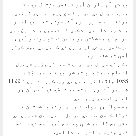
پي ٽي آءِ پاران آچر ڏينھن ھڙتال جي سڏ
بابت سوال جي جواب ۾ ھن چيو تھ آچر ڏينھن
ھونئن بھ ڪاروابر، آفيسون، تعليمي ادارا
بند رھندا آھن، دڪان ۽ آفيسون بند ٿيڻ سان
عوام کي مشڪلاتن جو منھن ڏسڻو پوندو آھي،
جيڪڏھن پي ٽي آءِ وارن کي ڪنھن کي خوش ڪرڻو
آھي تھ ڪندا رھن.
ھڪ ٻئي سوال جي جواب ۾ سينئر وزير شرجيل
انعام ميمڻ چيو تھ ڪراچي ۾ باھھ لڳڻ جا
1055 واقعا ٿيا، جن تي ريسڪيو ادارن ۽ 1122
ضابطو آندو، ۽ جتي بھ غلطي ٿي آھي اُن جو
اعتراف ڪيو ويو آھي.
ھڪ سوال جي جواب ۾ ھن چيو تھ پاڪستان ۾
ڌرڻا ڪنھن مسئلي جو حل ناھن، جن شھرين جي
حقن جي ڳالھھ ڪئي ويندي آھي اُھي ئي سڀني
کان وڌيڪ متاثر ٿيندا آھن.