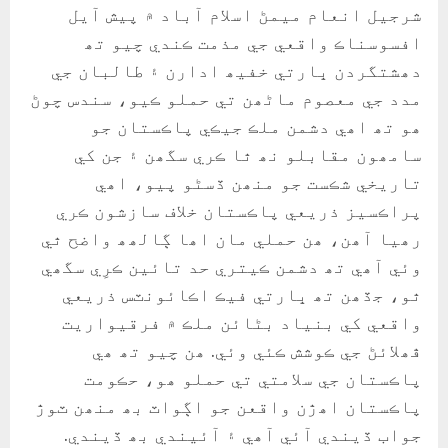
شرجيل انعام ميمڻ اسلام آباد ۾ پيش آيل
افسوسناڪ واقعي جي مذمت ڪندي چيو تھ
دھشتگردن ڀارتي خفيھ ادارن ۽ طالبان جي
مدد جي معصوم ماڻھن تي حملو ڪيو، سندس چوڻ
ھو تھ اھي دشمن ملڪ جيڪي پاڪستان جو
سامھون مقابلو نھ ٿا ڪري سگھن ۽ جن کي
تاريخي شڪست جو منھن ڏسڻو پيو، اھي
پراڪسيز ذريعي پاڪستان خلاف سازشون ڪري
رھيا آھن، ھن حملي مان اھا ڳالھھ واضح ٿي
وئي آھي تھ دشمن ڪيتري حد تائين ڪرِي سگھي
ٿو، جڏھن تھ ڀارتي فيڪ اڪائونٽس ذريعي
واقعي کي بنياد بڻائن ملڪ ۾ فرقيواريت
ڦھلائڻ جي ڪوشش ڪئي وئي. ھن چيو تھ ھي
پاڪستان جي سلامتي تي حملو ھو، حڪومت
پاڪستان اھڙن واقعن جو اڳواٽ بھ منھن ٽوڙ
جواب ڏيندي آئي آھي ۽ آئيندي بھ ڏيندي.