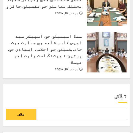
مختلف معاملن جو تفصيلي جائزو
جولائی 10, 2026
سنڌ اسيمبلي جي اسپيڪر سيد
اويس قادر شاهه جي صدارت هيٺ
خاص ڪميٽي جو اجلاس، استادن جي
ڀرتين ۽ ويٽنگ لسٽ بابت اهم
فيصلا
جولائی 10, 2026
تلاش
تلاش