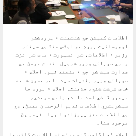
اطلاعات کميشن جي ڪنٽينٽ ۽ پروڊڪشن
اوورسائيٽ بورڊ جو اجلاس سنڌ جي سينئر
وزير ۽ اطلاعات، ٽرانسپورٽ ۽ ماس ٽرانزٽ
واري صوبائي وزير شرجيل انعام ميمڻ جي
صدارت هيٺ ڪراچي ۾ منعقد ٿيو۔ اجلاس ۾
صوبائي وزير بلديات سيد ناصر حسين شاهه
خاص شرڪت ڪئي، جڏهن⁠تہ اجلاس ۾ بورڊ جا
ميمبر قاضي اسد عابد، زالي سرحدي،
سيڪريٽري اطلاعات نديم الرحمان ميمڻ، ڊي
جي اطلاعات معز پيرزادو ۽ ٻيا آفيسر پڻ
موجود هئا۔
اجلاس کي آگاهي ڏني ويئي ته اطلاعات کاتي جا