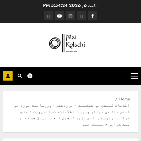
Ski
اگست 6, 2026
5:54:24 PM
t
Threads
YouTube
Instagram
Facebook
conten
Primary
Menu
Home
اطلاعات کميشن جي ڪنٽينٽ ۽ پروڊڪشن اوورسائيٽ بورڊ جو
اجلاس سنڌ جي سينئر وزير ۽ اطلاعات، ٽرانسپورٽ ۽ ماس
ٽرانزٽ واري صوبائي وزير شرجيل انعام ميمڻ جي صدارت
هيٺ ڪراچي ۾ منعقد ٿيو