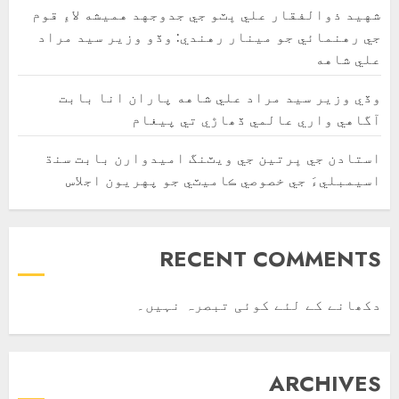
شهيد ذوالفقار علي ڀٽو جي جدوجهد هميشه لاءِ قوم
جي رهنمائي جو مينار رهندي: وڏو وزير سيد مراد
علي شاهه
وڏي وزير سيد مراد علي شاهه پاران انا بابت
آگاهي واري عالمي ڏھاڙي تي پيغام
استادن جي ڀرتين جي ويٽنگ اميدوارن بابت سنڌ
اسيمبليءَ جي خصوصي ڪاميٽي جو پهريون اجلاس
RECENT COMMENTS
دکھانے کے لئے کوئی تبصرہ نہیں۔
ARCHIVES