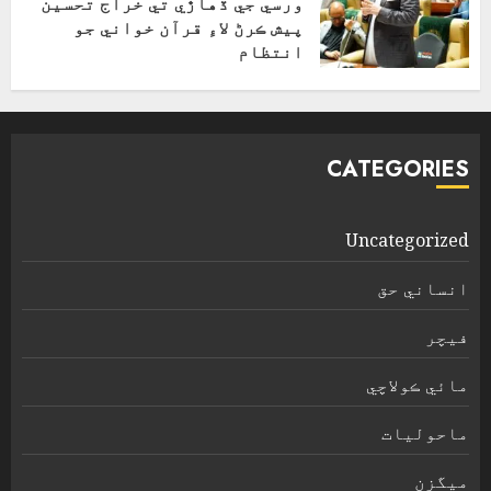
ورسي جي ڏهاڙي تي خراج تحسين
پيش ڪرڻ لاءِ قرآن خواني جو
انتظام
اپریل 4, 2026
CATEGORIES
Uncategorized
انساني حق
فیچر
مائي ڪولاچي
ماحولیات
ميگزن