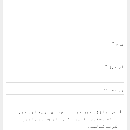
نام
*
ای میل
*
ویب‌ سائٹ
اس براؤزر میں میرا نام، ای میل، اور ویب
سائٹ محفوظ رکھیں اگلی بار جب میں تبصرہ
کرنے کےلیے۔