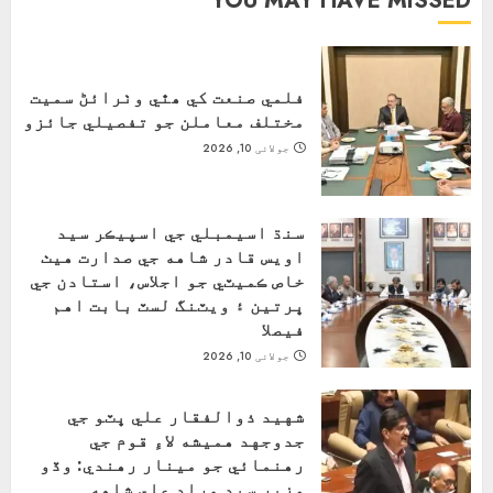
YOU MAY HAVE MISSED
فلمي صنعت کي ھٿي وٺرائڻ سميت
مختلف معاملن جو تفصيلي جائزو
جولائی 10, 2026
سنڌ اسيمبلي جي اسپيڪر سيد
اويس قادر شاهه جي صدارت هيٺ
خاص ڪميٽي جو اجلاس، استادن جي
ڀرتين ۽ ويٽنگ لسٽ بابت اهم
فيصلا
جولائی 10, 2026
شهيد ذوالفقار علي ڀٽو جي
جدوجهد هميشه لاءِ قوم جي
رهنمائي جو مينار رهندي: وڏو
وزير سيد مراد علي شاهه