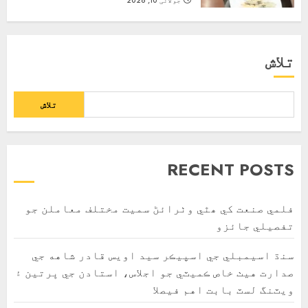
جولائی 10, 2026
تلاش
تلاش
RECENT POSTS
فلمي صنعت کي ھٿي وٺرائڻ سميت مختلف معاملن جو
تفصيلي جائزو
سنڌ اسيمبلي جي اسپيڪر سيد اويس قادر شاهه جي
صدارت هيٺ خاص ڪميٽي جو اجلاس، استادن جي ڀرتين ۽
ويٽنگ لسٽ بابت اهم فيصلا