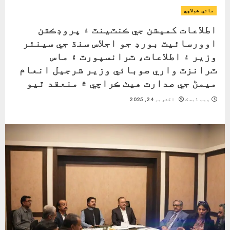
مائي ڪولاچي
اطلاعات کميشن جي ڪنٽينٽ ۽ پروڊڪشن
اوورسائيٽ بورڊ جو اجلاس سنڌ جي سينئر
وزير ۽ اطلاعات، ٽرانسپورٽ ۽ ماس
ٽرانزٽ واري صوبائي وزير شرجيل انعام
ميمڻ جي صدارت هيٺ ڪراچي ۾ منعقد ٿيو
ویب ڈیسک
اکتوبر 24, 2025