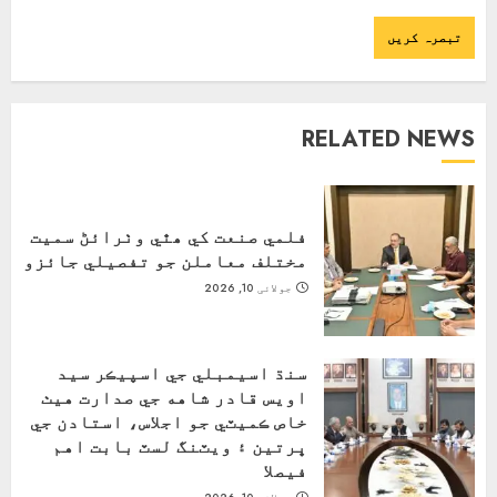
RELATED NEWS
فلمي صنعت کي ھٿي وٺرائڻ سميت
مختلف معاملن جو تفصيلي جائزو
جولائی 10, 2026
سنڌ اسيمبلي جي اسپيڪر سيد
اويس قادر شاهه جي صدارت هيٺ
خاص ڪميٽي جو اجلاس، استادن جي
ڀرتين ۽ ويٽنگ لسٽ بابت اهم
فيصلا