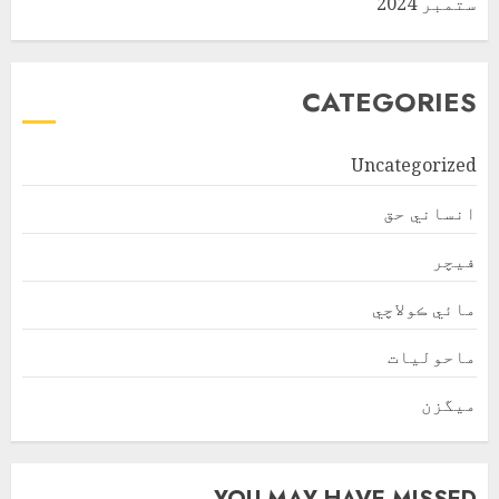
ستمبر 2024
CATEGORIES
Uncategorized
انساني حق
فیچر
مائي ڪولاچي
ماحولیات
ميگزن