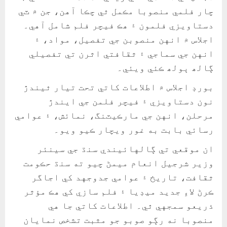
چار فلمي منصوبا مڪمل ٿي چڪا آهن، جن ۾ ٽي
دستاويزي فلمون ۽ هڪ فيچر فلم شامل آهي۔
اجلاس ۾ انهن منصوبن جي تفصيل، مواد، ۽
انهن جي سماجي ۽ ثقافتي اثرن تي تفصيلي
ڳالھ ٻولھ ڪئي ويئي۔
بورڊ اجلاس ۾ اطلاعات کاتي تحت تيار ٿيندڙ
نون دستاويزي ۽ فيچر فلمن جي ايندڙ
مرحلن، انهن جي مارڪيٽنگ، نمائش، ۽ عوامي
رسائي بابت به غور ويچار ڪيو ويو۔
ان موقعي تي ڳالهائيندي سنڌ جي سينئر
وزير شرجيل انعام ميمڻ چيو ته سنڌ حڪومت
ثقافت، تاريخ ۽ عوامي جدوجهد کي اجاگر
ڪرڻ لاءِ جديد ميڊيا ۽ فلم سازي کي هڪ مؤثر
ذريعو سمجهي ٿي۔ اطلاعات کاتي جا هي
منصوبا نه رڳو صوبو جو مثبت تشخص نمايان