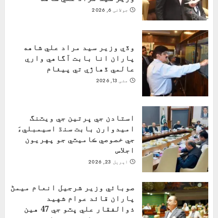
جولائی 6, 2026
وڏي وزير سيد مراد علي شاهه
پاران انا بابت آگاهي واري
عالمي ڏھاڙي تي پيغام
مئی 13, 2026
استادن جي ڀرتين جي ويٽنگ
اميدوارن بابت سنڌ اسيمبليءَ
جي خصوصي ڪاميٽي جو پهريون
اجلاس
اپریل 23, 2026
صوبائي وزير شرجيل انعام ميمڻ
پاران قائد عوام شهيد
ذوالفقار علي ڀٽو جي 47 هين