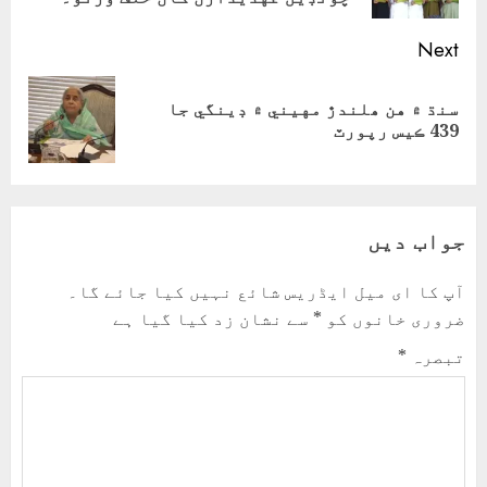
Next
سنڌ ۾ هن ھلندڙ مهيني ۾ ڊينگي جا
Next
439 ڪيس رپورٽ
post:
جواب دیں
آپ کا ای میل ایڈریس شائع نہیں کیا جائے گا۔
ضروری خانوں کو
*
سے نشان زد کیا گیا ہے
تبصرہ
*