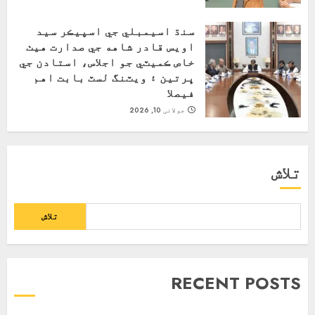
سنڌ اسيمبلي جي اسپيڪر سيد
اويس قادر شاهه جي صدارت هيٺ
خاص ڪميٽي جو اجلاس، استادن جي
ڀرتين ۽ ويٽنگ لسٽ بابت اهم
فيصلا
جولائی 10, 2026
تلاش
تلاش
RECENT POSTS