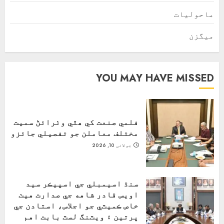
ماحولیات
ميگزن
YOU MAY HAVE MISSED
فلمي صنعت کي ھٿي وٺرائڻ سميت
مختلف معاملن جو تفصيلي جائزو
جولائی 10, 2026
سنڌ اسيمبلي جي اسپيڪر سيد
اويس قادر شاهه جي صدارت هيٺ
خاص ڪميٽي جو اجلاس، استادن جي
ڀرتين ۽ ويٽنگ لسٽ بابت اهم