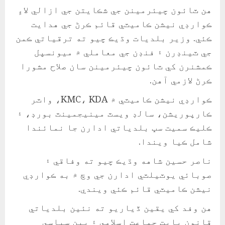
هن ٽائون چيئرمينن جي شڪايتن جي ازالي لاءِ
ڪوارڊي نيشن ڪاميٽي قائم ڪرڻ جي هدايت
ڪئي. وزير بلديات وڌيڪ چيو ته ترقياتي ڪمن
جي ٽينڊرن ۽ فنڊن جي معاملي ۾ ميونسپل
ڪمشنرن کي ٽائون چيئرمينن سان صلاح مشورا
ڪرڻ لازمي آهن.
ڪوارڊي نيشن ڪاميٽي ۾ KMC، KDA، واٽر
ڪارپوريشن، سالڊ ويسٽ مينيجمينٽ بورڊ، ۽
ڪليڪ سميت سڀ بلدياتي ادارن جا نمائندا
شامل ڪيا ويندا.
ناصر حسين شاهه وڌيڪ چيو ته وفاقي ۽
صوبائي يوٽيلٽي ادارن جي وچ ۾ به ڪوارڊي
نيشن ڪاميٽي قائم ڪئي ويندي.
هن وفد کي يقين ڏياريو ته نئين بلدياتي
قانون بابت جماعت اسلامي ۽ ٻين سياسي