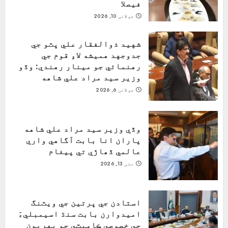
فيصلا
جولائی 10, 2026
شهيد ذوالفقار علي ڀٽو جي
جدوجهد هميشه لاءِ قوم جي
رهنمائي جو مينار رهندي: وڏو
وزير سيد مراد علي شاهه
جولائی 6, 2026
وڏي وزير سيد مراد علي شاهه
پاران انا بابت آگاهي واري
عالمي ڏھاڙي تي پيغام
مئی 13, 2026
استادن جي ڀرتين جي ويٽنگ
اميدوارن بابت سنڌ اسيمبليءَ
جي خصوصي ڪاميٽي جو پهريون