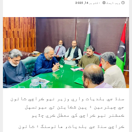
ویب ڈیسک
اکتوبر 14, 2025
سنڌ جي بلديات واري وزير نيو ڪراچي ٽائون
جي چيئرمين ۽ ٻين شڪايتن تي ميونسپل
ڪمشنر نيو ڪراچي کي معطل ڪري ڇڏيو
ڪراچي سنڌ جي بلديات، هائوسنگ ۽ ٽائون