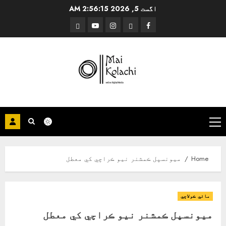
Ski
اگست 5, 2026
2:56:15 AM
t
Threads
YouTube
Instagram
Facebook
conten
Primary
Menu
Home
ميونسپل ڪمشنر نيو ڪراچي کي معطل
مائي ڪولاچي
ميونسپل ڪمشنر نيو ڪراچي کي معطل