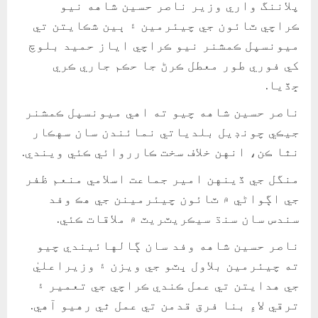
پلاننگ واري وزير ناصر حسين شاهه نيو
ڪراچي ٽائون جي چيئرمين ۽ ٻين شڪايتن تي
ميونسپل ڪمشنر نيو ڪراچي اياز حميد بلوچ
کي فوري طور معطل ڪرڻ جا حڪم جاري ڪري
ڇڏيا.
ناصر حسين شاهه چيو ته اهي ميونسپل ڪمشنر
جيڪي چونڊيل بلدياتي نمائندن سان سهڪار
نٿا ڪن، انهن خلاف سخت ڪارروائي ڪئي ويندي.
منگل جي ڏينهن امير جماعت اسلامي منعم ظفر
جي اڳواڻي ۾ ٽائون چيئرمينن جي هڪ وفد
سندس سان سنڌ سيڪريٽريٽ ۾ ملاقات ڪئي.
ناصر حسين شاهه وفد سان ڳالهائيندي چيو
ته چيئرمين بلاول ڀٽو جي ويزن ۽ وزيراعليٰ
جي هدايتن تي عمل ڪندي ڪراچي جي تعمير ۽
ترقي لاءِ بنا فرق قدمن تي عمل ٿي رهيو آهي.