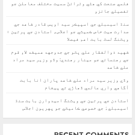
فلمي صنعت کي ھٿي وٺرائڻ سميت مختلف معاملن جو
تفصيلي جائزو
سنڌ اسيمبلي جي اسپيڪر سيد اويس قادر شاهه جي
صدارت هيٺ خاص ڪميٽي جو اجلاس، استادن جي ڀرتين ۽
ويٽنگ لسٽ بابت اهم فيصلا
شهيد ذوالفقار علي ڀٽو جي جدوجهد هميشه لاءِ قوم
جي رهنمائي جو مينار رهندي: وڏو وزير سيد مراد
علي شاهه
وڏي وزير سيد مراد علي شاهه پاران انا بابت
آگاهي واري عالمي ڏھاڙي تي پيغام
استادن جي ڀرتين جي ويٽنگ اميدوارن بابت سنڌ
اسيمبليءَ جي خصوصي ڪاميٽي جو پهريون اجلاس
RECENT COMMENTS