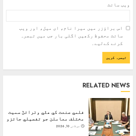
ویب‌ سائٹ
اس براؤزر میں میرا نام، ای میل، اور ویب
سائٹ محفوظ رکھیں اگلی بار جب میں تبصرہ
کرنے کےلیے۔
RELATED NEWS
فلمي صنعت کي ھٿي وٺرائڻ سميت
مختلف معاملن جو تفصيلي جائزو
جولائی 10, 2026