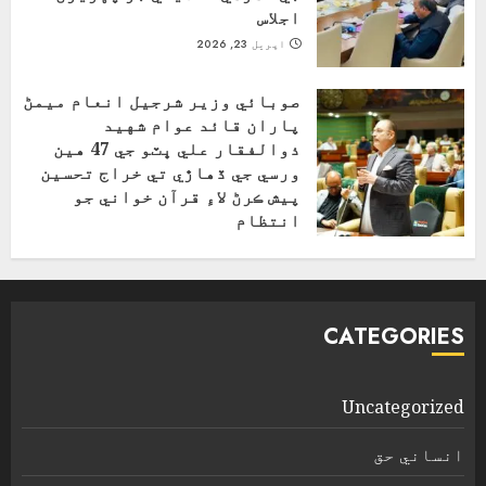
اجلاس
اپریل 23, 2026
صوبائي وزير شرجيل انعام ميمڻ
پاران قائد عوام شهيد
ذوالفقار علي ڀٽو جي 47 هين
ورسي جي ڏهاڙي تي خراج تحسين
پيش ڪرڻ لاءِ قرآن خواني جو
انتظام
اپریل 4, 2026
CATEGORIES
Uncategorized
انساني حق