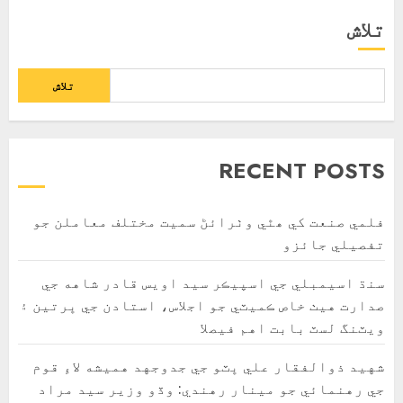
تلاش
تلاش
RECENT POSTS
فلمي صنعت کي ھٿي وٺرائڻ سميت مختلف معاملن جو
تفصيلي جائزو
سنڌ اسيمبلي جي اسپيڪر سيد اويس قادر شاهه جي
صدارت هيٺ خاص ڪميٽي جو اجلاس، استادن جي ڀرتين ۽
ويٽنگ لسٽ بابت اهم فيصلا
شهيد ذوالفقار علي ڀٽو جي جدوجهد هميشه لاءِ قوم
جي رهنمائي جو مينار رهندي: وڏو وزير سيد مراد