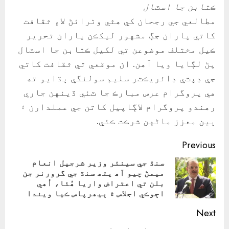
ڪتابن جا اسٽال
مطالعي جي رجحان کي هٿي وٺرائڻ لاءِ ثقافت
کاتي پاران جڳ مشهور ليکڪن پاران تحرير
ڪيل مختلف موضوعن تي لکيل ڪتابن جا اسٽال
پڻ لڳايا ويا آهن. ان موقعي تي ثقافت کاتي
جي ڊپٽي ڊائريڪٽر سليم سولنگي ٻڌايو ته
هي پروگرام عرس مبارڪ جا ٽئي ڏينهن جاري
رهندو پروگرام لاڳاپيل کاتن جي عملدارن ۽
ٻين معزز ماڻهن شرڪت ڪئي.
Continue
Previous
Reading
سنڌ جي سينئر وزير شرجيل انعام
ميمڻ چيو آھ يتھ سنڌ جي گرورنر جن
ious
بلن تي اعتراض واريا ھُئا، اُھي
ost:
اڄوڪي اجلاس ۾ ٻيھرپاس ڪيا ويندا
Next