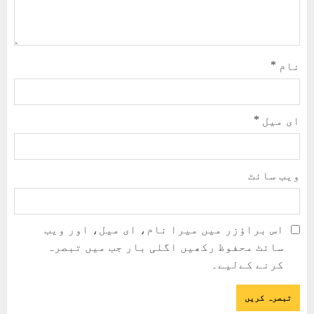
نام
*
ای میل
*
ویب‌ سائٹ
اس براؤزر میں میرا نام، ای میل، اور ویب
سائٹ محفوظ رکھیں اگلی بار جب میں تبصرہ
کرنے کےلیے۔