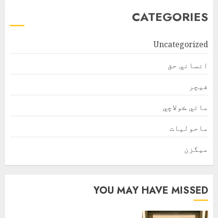
CATEGORIES
Uncategorized
انساني حق
فیچر
مائي ڪولاچي
ماحولیات
ميگزن
YOU MAY HAVE MISSED