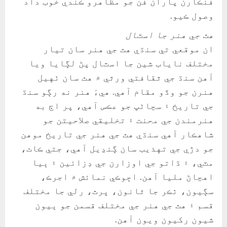
فنڪارن پاران فن جو مظاهرو ڪندي خوب داد
وصول ڪيو.
هٿ جي هنر جا اسٽال
ان موقعي تي سنڌي هٿ جي هنر سان تيار
مختلف ناياب شين جا اسٽال پڻ لڳايا ويا
آهن سنڌ جي ثقافتي ورثي ۾ هٿ سان ٺهيل
هنرن جو وڏو مقام آهي. هيءَ هنر نه رڳو سنڌ
جي تاريخ ۽ سڃاڻپ جو عڪس آهي، پر اڄ به
هنرمندن جي محنت ۽ تخليقي صلاحيتن جو
شاهڪار آهي سنڌي هٿ جي هنر جي تاريخ موهن
جو دڙي جي تهذيب سان ڳنڍيل آهي، جتي ڪاٺ،
مٽي، ۽ ڌاتو جي اوزارن جي ڊزائين ۽ ٻيا
اهڃاڻ مليا آهن. اڄوڪي نمائش ۾ اجرڪ،
سڳيون، ٺڪر جا ٿانون، ڀرٿ، رلي جا مختلف
قسم ۽ هٿ جي هنر جي مختلف قسمن جو ٻيون
شيون رکيون ويون آهن.