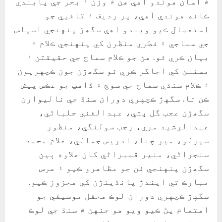
۾ آسان هوندو آهي هن ۾ وزن ۽ بحر جي پابندي
ڪانه هوندي آهي، پر رديف ۽ قافيي جو
استعمال ڪيو ويندو آهي سگھڙ پنهنجي آسپاس
جي سماجي ۽ فطري منظرن کي پنهنجي ڪلام ۾
بيان ڪري ٿو. هن جو ڪلام سماج جي حقيقتن ۽
مسئلن کي اجاگر ڪري ٿو سگھڙن جون ڪچهريون
۽ ڪلام سنڌي سماج جي سوچ ۽ ڏاهپ جو عڪس پيش
ڪن ٿا. سگهڙ ڪچهري دوران سنڌ جي ناليوارن
سگھڙن عجب گل ڀٽي، عبدالغني جلباڻي،
عبدالرشید مري، رجب سولنگي، منظور
سيرلو، مير چنا، ادريس جمالي، غلام محمد
سنجراڻي، منير قمبراڻي کان علاوه ٻين
سگھڙن پنهنجي فن جو مظاهرو ڪيو ۽ عرس
مبارڪ تي ايندڙ پانڌيئڙن کي محزوز ڪيو.
سگهڙ ڪچهري دوران لوڪ محفل موسيقي جو
اهتمام پڻ ڪيو ويو هو جنهن ۾ سنڌ جي لوڪ