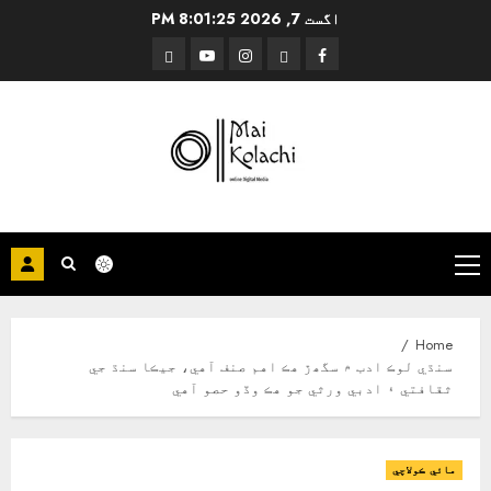
Ski
اگست 7, 2026
8:01:26 PM
t
Threads
YouTube
Instagram
Facebook
conten
Primary
Menu
Home
سنڌي لوڪ ادب ۾ سگھڙ هڪ اهم صنف آهي، جيڪا سنڌ جي
ثقافتي ۽ ادبي ورثي جو هڪ وڏو حصو آهي
مائي ڪولاچي