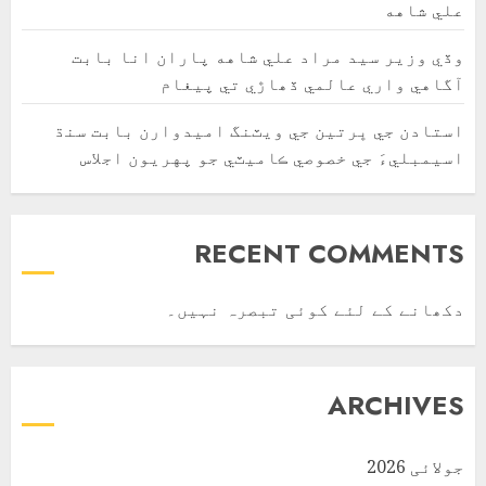
علي شاهه
وڏي وزير سيد مراد علي شاهه پاران انا بابت
آگاهي واري عالمي ڏھاڙي تي پيغام
استادن جي ڀرتين جي ويٽنگ اميدوارن بابت سنڌ
اسيمبليءَ جي خصوصي ڪاميٽي جو پهريون اجلاس
RECENT COMMENTS
دکھانے کے لئے کوئی تبصرہ نہیں۔
ARCHIVES
جولائی 2026