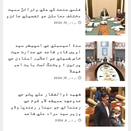
فلمي صنعت کي ھٿي وٺرائڻ سميت
مختلف معاملن جو تفصيلي جائزو
جولائی 10, 2026
سنڌ اسيمبلي جي اسپيڪر سيد
اويس قادر شاهه جي صدارت هيٺ
خاص ڪميٽي جو اجلاس، استادن جي
ڀرتين ۽ ويٽنگ لسٽ بابت اهم
فيصلا
جولائی 10, 2026
شهيد ذوالفقار علي ڀٽو جي
جدوجهد هميشه لاءِ قوم جي
رهنمائي جو مينار رهندي: وڏو
وزير سيد مراد علي شاهه
جولائی 6, 2026