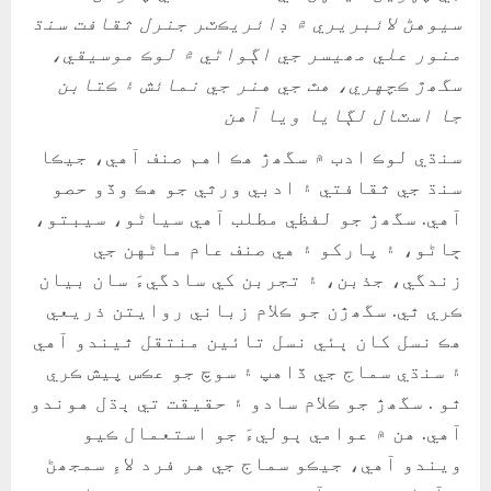
سيوهڻ لائبريري ۾ ڊائريڪٽر جنرل ثقافت سنڌ
منور علي مھيسر جي اڳواڻي ۾ لوڪ موسيقي،
سگھڙ ڪچهري، هٿ جي هنر جي نمائش ۽ ڪتابن
جا اسٽال لڳايا ويا آهن
سنڌي لوڪ ادب ۾ سگھڙ هڪ اهم صنف آهي، جيڪا
سنڌ جي ثقافتي ۽ ادبي ورثي جو هڪ وڏو حصو
آهي. سگھڙ جو لفظي مطلب آهي سياڻو، سيبتو،
ڄاڻو، ۽ پارکو ۽ هي صنف عام ماڻهن جي
زندگي، جذبن، ۽ تجربن کي سادگيءَ سان بيان
ڪري ٿي. سگھڙن جو ڪلام زباني روايتن ذريعي
هڪ نسل کان ٻئي نسل تائين منتقل ٿيندو آهي
۽ سنڌي سماج جي ڏاهپ ۽ سوچ جو عڪس پيش ڪري
ٿو . سگھڙ جو ڪلام سادو ۽ حقيقت تي ٻڌل هوندو
آهي. هن ۾ عوامي ٻوليءَ جو استعمال ڪيو
ويندو آهي، جيڪو سماج جي هر فرد لاءِ سمجھڻ