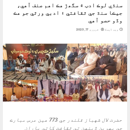
سنڌي لوڪ ادب ۾ سگھڙ هڪ اهم صنف آهي،
جيڪا سنڌ جي ثقافتي ۽ ادبي ورثي جو هڪ
وڏو حصو آهي
ویب ڈیسک
فروری 17, 2025
حض
رت لال شهباز قلندر جي 773 هين عرس مبارڪ
جي پهرين ڏينهن تي ثقافت کاتي پاران