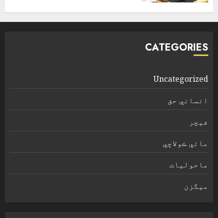
اپریل 4, 2026
CATEGORIES
Uncategorized
انساني حق
فیچر
مائي ڪولاچي
ماحولیات
ميگزن