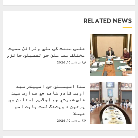
RELATED NEWS
فلمي صنعت کي ھٿي وٺرائڻ سميت
مختلف معاملن جو تفصيلي جائزو
جولائی 10, 2026
سنڌ اسيمبلي جي اسپيڪر سيد
اويس قادر شاهه جي صدارت هيٺ
خاص ڪميٽي جو اجلاس، استادن جي
ڀرتين ۽ ويٽنگ لسٽ بابت اهم
فيصلا
جولائی 10, 2026