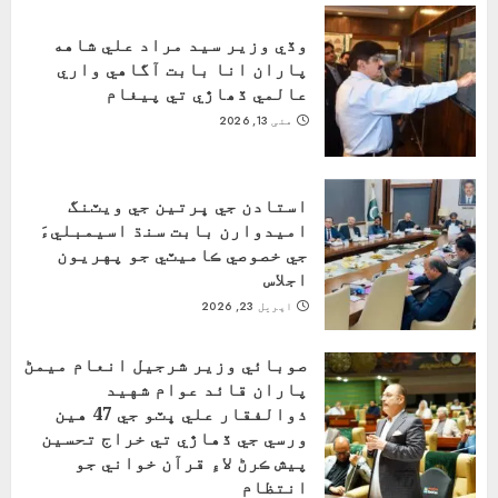
وڏي وزير سيد مراد علي شاهه
پاران انا بابت آگاهي واري
عالمي ڏھاڙي تي پيغام
مئی 13, 2026
استادن جي ڀرتين جي ويٽنگ
اميدوارن بابت سنڌ اسيمبليءَ
جي خصوصي ڪاميٽي جو پهريون
اجلاس
اپریل 23, 2026
صوبائي وزير شرجيل انعام ميمڻ
پاران قائد عوام شهيد
ذوالفقار علي ڀٽو جي 47 هين
ورسي جي ڏهاڙي تي خراج تحسين
پيش ڪرڻ لاءِ قرآن خواني جو
انتظام