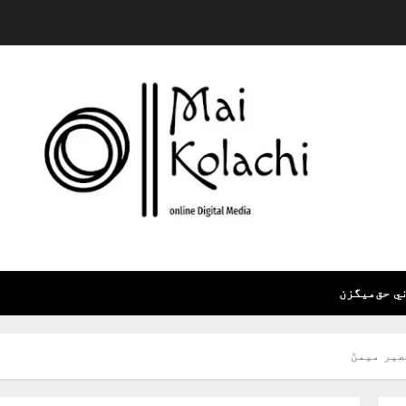
ي حق
ميگزن
صير ميمڻ