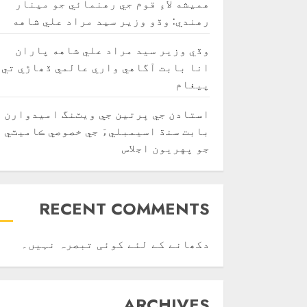
هميشه لاءِ قوم جي رهنمائي جو مينار
رهندي: وڏو وزير سيد مراد علي شاهه
وڏي وزير سيد مراد علي شاهه پاران
انا بابت آگاهي واري عالمي ڏھاڙي تي
پيغام
استادن جي ڀرتين جي ويٽنگ اميدوارن
بابت سنڌ اسيمبليءَ جي خصوصي ڪاميٽي
جو پهريون اجلاس
RECENT COMMENTS
دکھانے کے لئے کوئی تبصرہ نہیں۔
ARCHIVES