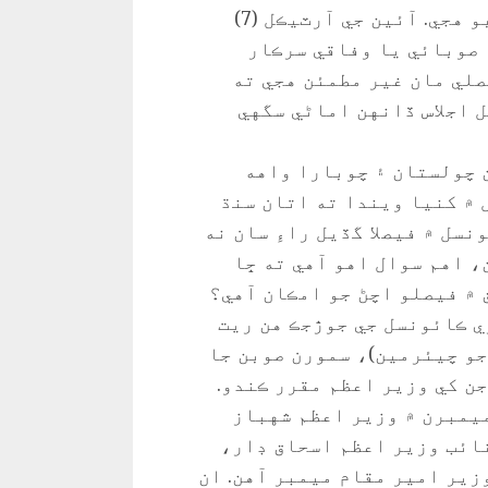
ناڻي يا قانون بابت گهربل ڄاڻ ۽ تجربو هجي. آئين جي آرٽيڪل (7)
ه صوبائي يا وفاقي سرڪار
لي مان غير مطمئن هجي ته
 اجلاس ڏانهن اماڻي سگهي
 چولستان ۽ چوبارا واهه
 ۾ کنيا ويندا ته اتان سنڌ
سل ۾ فيصلا گڏيل راءِ سان نه
، اهم سوال اهو آهي ته ڇا
 ۾ فيصلو اچڻ جو امڪان آهي؟
ل مفادن واري ڪائونسل جي جوڙجڪ هن ريت
جو چيئرمين)، سمورن صوبن جا
ن کي وزير اعظم مقرر ڪندو.
يمبرن ۾ وزير اعظم شهباز
ائب وزير اعظم اسحاق ڊار،
زير امير مقام ميمبر آهن. ان