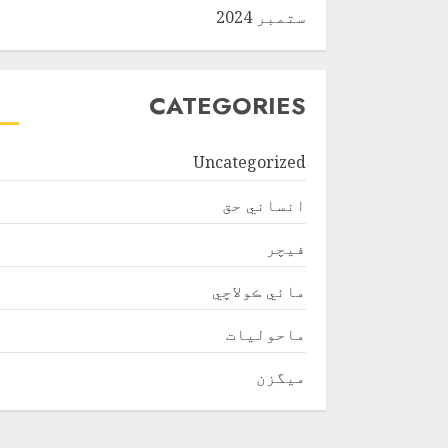
ستمبر 2024
CATEGORIES
Uncategorized
انساني حق
فیچر
مائي ڪولاچي
ماحولیات
ميگزن