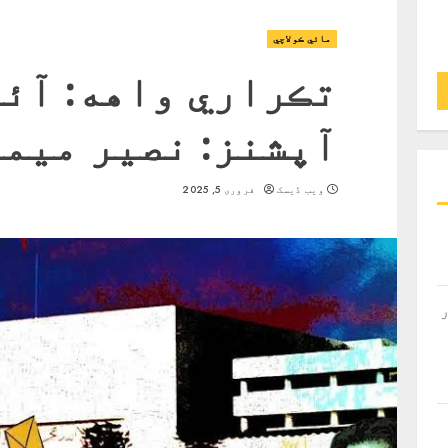
مائي ڪولاچي
تڪراري واهه: آئي
آپشنز: نصير ميمڻ
ویب ڈیسک
فروری 5, 2025