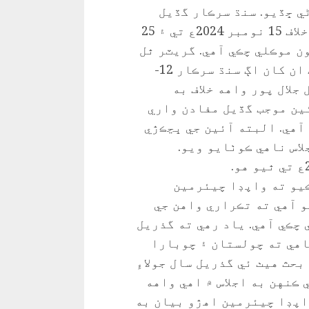
ڻي ڇڏيو. سنڌ سرڪار گڏيل
مفادن واري ڪائونسل کي چولستان رٿا خلاف 15 نومبر 2024ع تي ۽ 25
سمريون موڪلي چڪي آهي. گريٽر ٿل
ڪئنال فيز-2 يعني چوبارا ڪئنال بابت ان کان اڳ سنڌ سرڪار 12-
ڍيل جلال پور واهه خلاف به
ين موجب گڏيل مفادن واري
آهي. البته آئين جي ڀڃڪڙي
اس ناهي ڪوٺايو ويو.
يو ته واپڊا چيئرمين
 آهي ته تڪراري واهن جي
چڪي آهي. ياد رهي ته گذريل
اهي ته چولستان ۽ چوبارا
حث هيٺ ئي گذريل سال جولاءِ
ي ڪنهن به اجلاس ۾ اهي واهه
اپڊا چيئرمين اهڙو بيان به