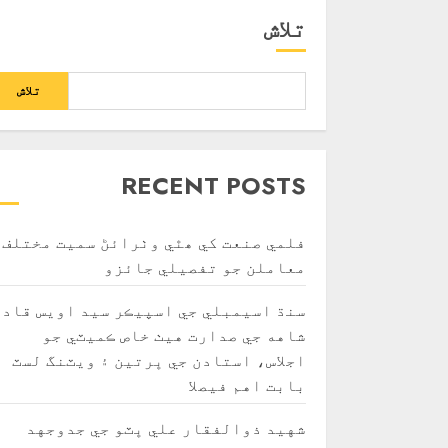
تلاش
تلاش
RECENT POSTS
فلمي صنعت کي ھٿي وٺرائڻ سميت مختلف
معاملن جو تفصيلي جائزو
سنڌ اسيمبلي جي اسپيڪر سيد اويس قادر
شاهه جي صدارت هيٺ خاص ڪميٽي جو
اجلاس، استادن جي ڀرتين ۽ ويٽنگ لسٽ
بابت اهم فيصلا
شهيد ذوالفقار علي ڀٽو جي جدوجهد