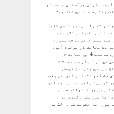
ارسا پاران چولستان واهه لاءِ
 وقت به سنڌ جي خلاف ووٽ
چندو ته پارليامينٽ جي گڏيل
 ته ائين ٿئي ٿو، تڏهن به
 ٻين سمورن صوبن جي سمورن
به هڪ مخالف ڌر موجود آهي،
جيڪا شايد سنڌ جو ساٿ ڏئي. پر ان هوندي به سنڌ 4 جي حمايت ۾
ي سي آءِ ۽ پارليامينٽ ۾
نج سياسي بنيادن تي ڪيا
 هڪ اهم اتحادي آهي. هن وقت
ن تي بيٺل آهي. سوال اهو آهي
لاڳاپيل هن انتهائي حساس
 اها پوزيشن وٺندي ته
 پوءِ اها حڪومت کان الڳ ٿي