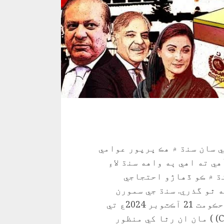
 سان سنڌ ۾ هڪ ڀرپور عوامي
هي ته اهي ٻه واهه سنڌ لاءِ
ڌ ۾ ڪو ڏهاڙو احتجاجي
 ٿو گذري. سنڌ جي سمورن
احتجاجن ۽ اعتراضن جي باوجود وفاقي حڪومت 21 آڪٽوبر 2024ع تي
سينٽرل ڊولپمينٽ ورڪنگ پارٽيءَ CDWP) ) مان ان رٿا کي منظور