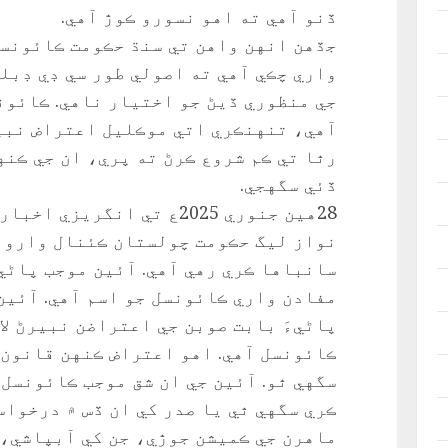
ڏنو آهي ته اهو نسورو ڪوڙ آهي.
جڏهن انهن واهن تي سنڌ حڪومت ڪائونسل
واري چڪي آهي ته اصولي طور سي ڊي ڊبل
جي منظوري ڏيڻ جو اختيار ناهي. ڪائون
آهي، تنهنڪري اتي موڪليل اعتراض نبير
رٿا تي ڪم شروع ڪرڻ ته پري، ان جي ڪنه
ڏئي سگهجي.
28هين جنوري 2025ع تي انگري
نواز ليگ حڪومت چولستان ڪئنال وارو مع
سانباها ڪري رهي آهي. آئين موجب پاڻي
پاڻيءَ بابت صوبن جي اعتراضن نبيرڻ لا
ڪائونسل آهي. اهو اعتراض ڪنهن قانون 
سگهي ٿو. آئين جي ان شق موجب ڪائونسل
ڪري سگهي ٿي يا صدر کي ان ڏس ۾ درخواس
ماهرن جي ڪميشن جوڙي، جن کي آبپاشي،