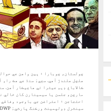
چولستان، چوبارا ۽ ٻين واهن جي حوالي
هلچل هلندڙ آهي. سڄيءَ سنڌ جي هڪ راءِ آ
ڪالاباغ ڊيم جيترا ئي هاڃيڪار آهن. سن
مارچن، جلسن يا سيمينارن کان خالي نه