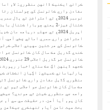
ڪرائي ايڪنيڪ ڏانهن منظوريءَ لاءِ اما
نومبر 2024ع تي اعتراضن تي ٻڌل 
اپريل 2024ع تي جهلم درياهه مان ڪ
اعتراضن واري سمري اماڻي چڪي آهي. آئ
ڪائونسل کي هر ٽئين مهيني اجلاس ڪرڻو 
ڪندي گذريل هڪ سال کان ڪائونسل جو اجل
ڪائونسل جو گذريل اجلاس 29 جنوري 2024ع تي ٿيو هو.
ڪجهه ڏينهن اڳ هڪ سنڌي اخبار رپورٽ ڪ
پارلياماني ڪميٽيءَ اڳيان انڪشاف ڪيو
منظوري گڏيل مفادن واري ڪائونسل ڏئي 
هڪ سال کان ڪائونسل جو اجلاس ٿيو ئي ن
واهه جي منظوري ڪيئن ٿي هوندي؟ جيڪي ب
کان پوءِ آيا آهن. در حقيقت سي سي آءِ ج
بحث هيٺ ناهن آيا، تنهنڪري جيڪڏهن و