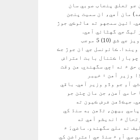
 جو تعلق پنجاب صوبي سان
ه) مان آهي، ان سميت پنجن
ي. ائين سمجهو ته هاڻوڪي جوڙ
 ليگ جي گهڻائي آهي.
ڪائونسل جي قاعدن ۽ ضابطن واري دستاويز جي شق (10) 5 موجب
 ويندا. ڪائونسل جي ان جوڙ جڪ
 چوبارا ڪئنال بابت اعتراض
 حق ۾ نه اچي سگهندي. هن وقت
ا وزير آهن ۽ خيبر
 آءِ جو وڏو وزير آهي. باقي
 حامي آهن، جن مان چئن جو
ي. جيڪڏهن فرض ڪيون ته
اسي بيهن، تڏهن به سنڌ کي
تحال ۾ انديشو آهي ته
ف نه ملي سگهندو. ماضيءَ ۾
ي سي آءِ ۾ سنڌ جي اعتراضن کي