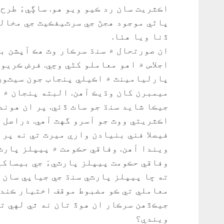
اڪثريت سان رد ڪيو ويو هو. ساڳيءَ طرح 
پاڻي موجود هجڻ جي سرٽيفڪيٽ جي مخالفت
ڏنا ويا هئا.
ان صورتحال ۾ سنڌ سرڪار وٽ هڪ آپشن ب
اجلاس ۾ اهو معاملو کڻي وڃي. فرض ڪريو
پارليامينٽ ۾ اڪيلي پنجاب جون سيٽون
ميمبرن کان وڌيڪ آهن. البته پنجان ۾ 
اڪثريتي ووٽ جو آسرو گهٽ آهي. دراصل س
فيصلا فني بنيادن واري ميرٽ تي نه پر 
ويندا آهن. وفاقي حڪومت ۾ پيپلز پارٽي
وفاقي حڪومت پيپلز پارٽيءَ جي بيساکي
ته ڇا پيپلز پارٽي سنڌ جي جياپي سان 
معاملي تي ڪو مضبوط موقف اختيار ڪندي
جيڪڏهن سرڪار ان هوڏ تان نه ٿي لهي ته
ويندي؟