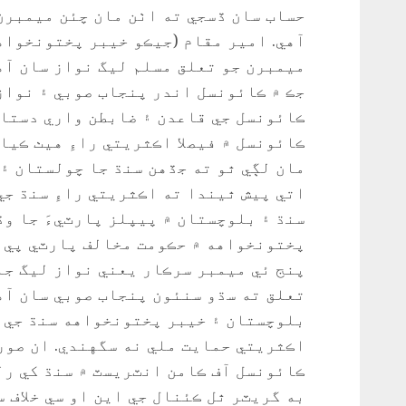
حساب سان ڏسجي ته اٺن مان چئن ميمبرن
آهي. امير مقام (جيڪو خيبر پختونخواه
ميمبرن جو تعلق مسلم ليگ نواز سان آه
جڪ ۾ ڪائونسل اندر پنجاب صوبي ۽ نواز
ڪائونسل ۾ فيصلا اڪثريتي راءِ هيٺ ڪيا
مان لڳي ٿو ته جڏهن سنڌ جا چولستان ۽
اتي پيش ٿيندا ته اڪثريتي راءِ سنڌ جي
سنڌ ۽ بلوچستان ۾ پيپلز پارٽيءَ جا وڏ
پختونخواهه ۾ حڪومت مخالف پارٽي پي ٽي
پنج ئي ميمبر سرڪار يعني نواز ليگ جا
تعلق ته سڌو سنئون پنجاب صوبي سان آه
بلوچستان ۽ خيبر پختونخواهه سنڌ جي پ
اڪثريتي حمايت ملي نه سگهندي. ان صور
ڪائونسل آف ڪامن انٽريسٽ ۾ سنڌ کي رلي
به گريٽر ٿل ڪئنال جي اين او سي خلاف س