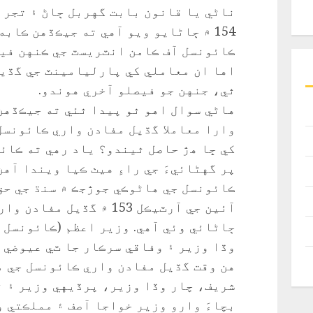
154 ۾ ڄاڻايو ويو آهي ته جيڪڏهن ڪاب
ڪائونسل آف ڪامن انٽريسٽ جي ڪنهن فيص
اها ان معاملي کي پارليامينٽ جي گڏيل
ٿي، جنهن جو فيصلو آخري هوندو.
هاڻي سوال اهو ٿو پيدا ٿئي ته جيڪڏهن
وارا معاملا گڏيل مفادن واري ڪائونسل
کي ڇا هڙ حاصل ٿيندو؟ ياد رهي ته ڪائون
پر گهڻائيءَ جي راءِ هيٺ ڪيا ويندا آهن
ڪائونسل جي هاڻوڪي جوڙجڪ ۾ سنڌ جي حق
آئين جي آرٽيڪل 153 ۾ گڏي
ڄاڻائي وئي آهي. وزير اعظم (ڪائونسل 
وڏا وزير ۽ وفاقي سرڪار جا ٽي عيوضي ج
هن وقت گڏيل مفادن واري ڪائونسل جي م
شريف، چار وڏا وزير، پرڏيهي وزير ۽ ن
بچاءَ وارو وزير خواجا آصف ۽ مملڪتي و