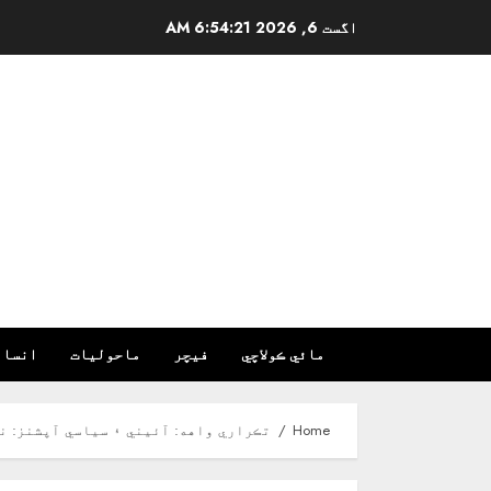
Ski
اگست 6, 2026
6:54:22 AM
t
conten
مائي ڪولاچي
فیچر
ماحولیات
انسان
Home
تڪراري واهه: آئيني ۽ سياسي آپشنز: ن