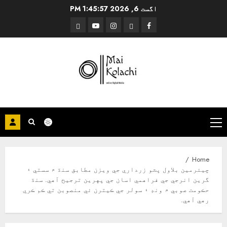
Ski
اگست 6, 2026
1:45:58 PM
t
Threads
YouTube
Instagram
Facebook
conten
Primary
Menu
Home
چيئرمين بلاول ڀٽو زرداري جي ويزن مطابق سنڌ ۾ سستي ۽
گرين انرجي جي فراهمي اسان جي پهرين ترجيح آهي. سنڌ
حڪومت صوبي ۾ ونڊ ۽ سولر جي ڪيترن ئي منصوبن تي ڪم ڪري
رهي آهي.