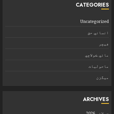
CATEGORIES
Uncategorized
انساني حق
فیچر
مائي ڪولاچي
ماحولیات
ميگزن
ARCHIVES
جولائی 2026