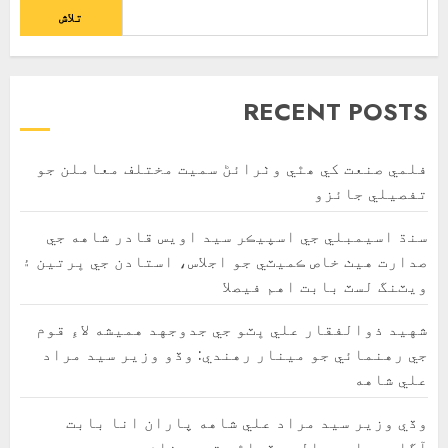
تلاش
RECENT POSTS
فلمي صنعت کي ھٿي وٺرائڻ سميت مختلف معاملن جو
تفصيلي جائزو
سنڌ اسيمبلي جي اسپيڪر سيد اويس قادر شاهه جي
صدارت هيٺ خاص ڪميٽي جو اجلاس، استادن جي ڀرتين ۽
ويٽنگ لسٽ بابت اهم فيصلا
شهيد ذوالفقار علي ڀٽو جي جدوجهد هميشه لاءِ قوم
جي رهنمائي جو مينار رهندي: وڏو وزير سيد مراد
علي شاهه
وڏي وزير سيد مراد علي شاهه پاران انا بابت
آگاهي واري عالمي ڏھاڙي تي پيغام