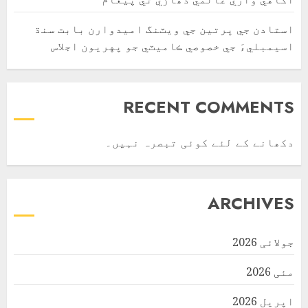
استادن جي ڀرتين جي ويٽنگ اميدوارن بابت سنڌ
اسيمبليءَ جي خصوصي ڪاميٽي جو پهريون اجلاس
RECENT COMMENTS
دکھانے کے لئے کوئی تبصرہ نہیں۔
ARCHIVES
جولائی 2026
مئی 2026
اپریل 2026