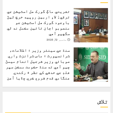
تفريحي ماڳ گورک هل اسٽيشن جي
ترقيءَ لاءِ اربين روپيه خرچ ٿيڻ
باوجود گورک هل اسٽيشن جو
منصوبو اڃان تائين مڪمل نه ٿي
سگهيو آهي
ستمبر 12, 2025
سنڌ جي سينئر وزير ۽ اطلاعات،
ٽرانسپورٽ ۽ ماس ٽرانزٽ واري
صوبائي وزير شرجيل انعام ميمڻ
چيو آهي ته سنڌ حڪومت ممڪن سپر
فلڊ جي خدشي کي نظر ۾ رکندي
هنگامي قدم شروع ڪري ڇڏيا آهن
اگست 31, 2025
تلاش