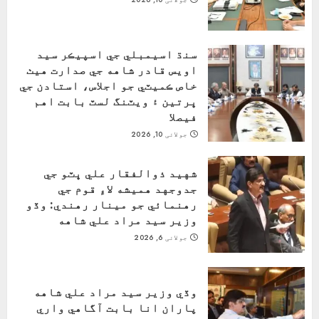
سنڌ اسيمبلي جي اسپيڪر سيد
اويس قادر شاهه جي صدارت هيٺ
خاص ڪميٽي جو اجلاس، استادن جي
ڀرتين ۽ ويٽنگ لسٽ بابت اهم
فيصلا
جولائی 10, 2026
شهيد ذوالفقار علي ڀٽو جي
جدوجهد هميشه لاءِ قوم جي
رهنمائي جو مينار رهندي: وڏو
وزير سيد مراد علي شاهه
جولائی 6, 2026
وڏي وزير سيد مراد علي شاهه
پاران انا بابت آگاهي واري