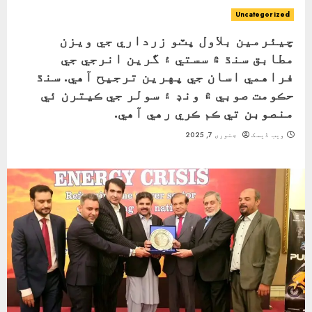
Uncategorized
چيئرمين بلاول ڀٽو زرداري جي ويزن
مطابق سنڌ ۾ سستي ۽ گرين انرجي جي
فراهمي اسان جي پهرين ترجيح آهي. سنڌ
حڪومت صوبي ۾ ونڊ ۽ سولر جي ڪيترن ئي
منصوبن تي ڪم ڪري رهي آهي.
ویب ڈیسک
جنوری 7, 2025