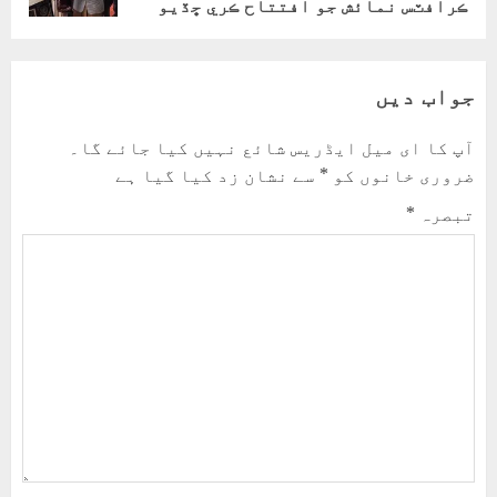
ڪرافٽس نمائش جو افتتاح ڪري ڇڏيو
جواب دیں
آپ کا ای میل ایڈریس شائع نہیں کیا جائے گا۔
ضروری خانوں کو
*
سے نشان زد کیا گیا ہے
تبصرہ
*