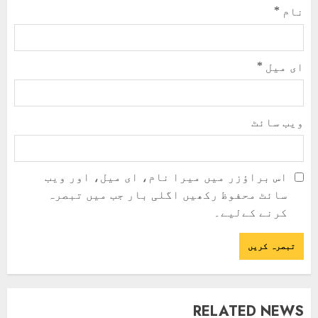
نام
*
ای میل
*
ویب‌ سائٹ
اس براؤزر میں میرا نام، ای میل، اور ویب
سائٹ محفوظ رکھیں اگلی بار جب میں تبصرہ
کرنے کےلیے۔
RELATED NEWS