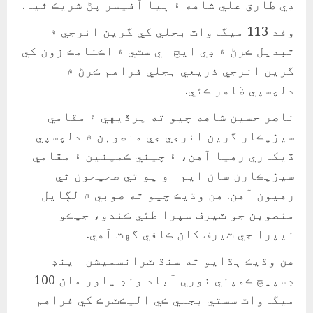
ڊي طارق علي شاهه ۽ ٻيا آفيسر پڻ شريڪ ٿيا.
وفد 113 ميگاواٽ بجلي کي گرين انرجي ۾
تبديل ڪرڻ ۽ ڊي ايڇ اي سٽي ۽ اڪنامڪ زون کي
گرين انرجي ذريعي بجلي فراهم ڪرڻ ۾
دلچسپي ظاهر ڪئي.
ناصر حسين شاهه چيو ته پرڏيهي ۽ مقامي
سيڙپڪار گرين انرجي جي منصوبن ۾ دلچسپي
ڏيکاري رهيا آهن، ۽ چيني ڪمپنين ۽ مقامي
سيڙپڪارن سان ايم او يو تي صحيحون ٿي
رهيون آهن. هن وڌيڪ چيو ته صوبي ۾ لڳايل
منصوبن جو ٽيرف سپرا طئي ڪندو، جيڪو
نيپرا جي ٽيرف کان ڪافي گهٽ آهي.
هن وڌيڪ ٻڌايو ته سنڌ ٽرانسميشن اينڊ
ڊسپيچ ڪمپني نوري آباد ونڊ پاور مان 100
ميگاواٽ سستي بجلي ڪي اليڪٽرڪ کي فراهم