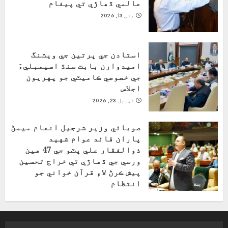
عالمي ڏھاڙي تي پيغام
مئی 13, 2026
استادن جي ڀرتين جي ويٽنگ
اميدوارن بابت سنڌ اسيمبليءَ
جي خصوصي ڪاميٽي جو پهريون
اجلاس
اپریل 23, 2026
صوبائي وزير شرجيل انعام ميمڻ
پاران قائد عوام شهيد
ذوالفقار علي ڀٽو جي 47 هين
ورسي جي ڏهاڙي تي خراج تحسين
پيش ڪرڻ لاءِ قرآن خواني جو
انتظام
اپریل 4, 2026