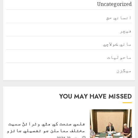
Uncategorized
انساني حق
فیچر
مائي ڪولاچي
ماحولیات
ميگزن
YOU MAY HAVE MISSED
فلمي صنعت کي ھٿي وٺرائڻ سميت
مختلف معاملن جو تفصيلي جائزو
جولائی 10, 2026