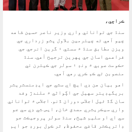
ڪراچي،
سنڌ جي توانائي واري وزير ناصر حسين شاهه
چيو آهي ته چيئرمين بلاول ڀٽو زرداري جي
ويزن مطابق سنڌ ۾ سستي ۽ گرين انرجي جي
فراهمي اسان جي پهرين ترجيح آهي. سنڌ
حڪومت صوبي ۾ ونڊ ۽ سولر جي ڪيترن ئي
منصوبن تي ڪم ڪري رهي آهي.
اهو بيان هن ڊي ايڇ اي سٽي جي ايڊمنسٽريٽر
بريگيڊيئر سهيل جي اڳواڻي ۾ ملندڙ وفد
سان گڏ ٿيل اجلاس دوران ڏنو. اجلاس ۾ توانائي
واري سيڪريٽري مصدق خان، ايس ٽي ڊي سي جو
سي اي او سليم شيخ، سنڌ سولر پروجيڪٽ جو
ڊائريڪٽر قاضي محفوظ، ٿر ڪول بورڊ جو ايم