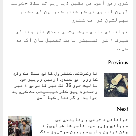
ڪري رهي آهي. هن يقين ڏياريو ته سنڌ حڪومت
گرين انرجي تي ڪم ڪندڙ ڪمپنين کي مڪمل
سهولتون فراهم ڪندي.
توانائي واري سيڪريٽري مصدق خان وفد کي
ٽيرف ۽ ٽرانسميشن بابت تفصيل سان آگاهه
ڪيو.
Continue
Previous
Reading
نارڪوٽڪس ڪنٽرول کاتي سنڌ هڪ وڏي
ڪارروائي ڪندي اربين روپين جي
ious
ماليت جون 36 لک غير قانوني ۽ غير
ost:
رجسٽرڊ پين ڪلر ٽيبليٽس هٿ ڪري ٻه
جوابدار گرفتار ڪيا آهن
Next
توانائی ۽ ترقي و رٿابندي جي
صوبائي وزير سيد ناصر شا ڪراچيءَ ۾
Next
چئن ڏينهن واري سورھين سرتيون سنگ
post: