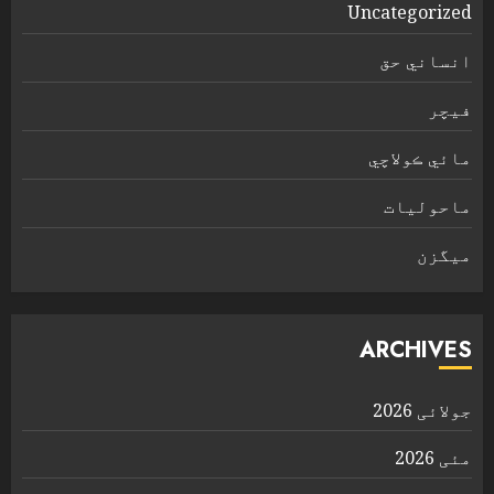
Uncategorized
انساني حق
فیچر
مائي ڪولاچي
ماحولیات
ميگزن
ARCHIVES
جولائی 2026
مئی 2026