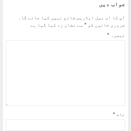
جواب دیں
آپ کا ای میل ایڈریس شائع نہیں کیا جائے گا۔
ضروری خانوں کو
*
سے نشان زد کیا گیا ہے
تبصرہ
*
نام
*