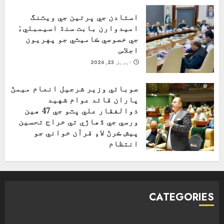
استادن جي ڀرتين جي ويٽنگ
اميدوارن بابت سنڌ اسيمبليءَ
جي خصوصي ڪاميٽي جو پهريون
اجلاس
اپریل 23, 2026
صوبائي وزير شرجيل انعام ميمڻ
پاران قائد عوام شهيد
ذوالفقار علي ڀٽو جي 47 هين
ورسي جي ڏهاڙي تي خراج تحسين
پيش ڪرڻ لاءِ قرآن خواني جو
انتظام
اپریل 4, 2026
CATEGORIES