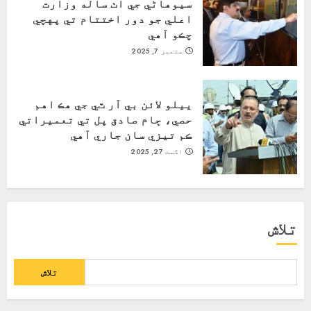
سيوهاڻي جي اٺ ساله وزارت
اعلي جو دور اختتام تي پهچي
چڪو آهي
ستمبر 7, 2025
ييلو لائن بي آر ٽي جي هڪ اهم
حصي، ڄام صادق پل تي تعميراتي
ڪم تيزي سان جاري آهي
اگست 27, 2025
تلاش
تلاش