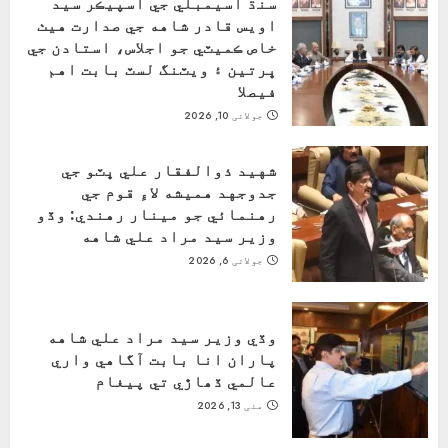
سنڌ اسيمبلي جي اسپيڪر سيد
اويس قادر شاهه جي صدارت هيٺ
خاص ڪميٽي جو اجلاس، استادن جي
ڀرتين ۽ ويٽنگ لسٽ بابت اهم
فيصلا
جولائی 10, 2026
شهيد ذوالفقار علي ڀٽو جي
جدوجهد هميشه لاءِ قوم جي
رهنمائي جو مينار رهندي: وڏو
وزير سيد مراد علي شاهه
جولائی 6, 2026
وڏي وزير سيد مراد علي شاهه
پاران انا بابت آگاهي واري
عالمي ڏھاڙي تي پيغام
مئی 13, 2026