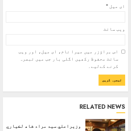
ای میل
*
ویب‌ سائٹ
اس براؤزر میں میرا نام، ای میل، اور ویب
سائٹ محفوظ رکھیں اگلی بار جب میں تبصرہ
کرنے کےلیے۔
RELATED NEWS
وزيراعلي سيد مراد شاھ لڪياري