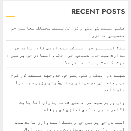
RECENT POSTS
فلمي صنعت کي ھٿي وٺرائڻ سميت مختلف معاملن جو
تفصيلي جائزو
سنڌ اسيمبلي جي اسپيڪر سيد اويس قادر شاهه جي
صدارت هيٺ خاص ڪميٽي جو اجلاس، استادن جي ڀرتين ۽
ويٽنگ لسٽ بابت اهم فيصلا
شهيد ذوالفقار علي ڀٽو جي جدوجهد هميشه لاءِ قوم
جي رهنمائي جو مينار رهندي: وڏو وزير سيد مراد
علي شاهه
وڏي وزير سيد مراد علي شاهه پاران انا بابت
آگاهي واري عالمي ڏھاڙي تي پيغام
استادن جي ڀرتين جي ويٽنگ اميدوارن بابت سنڌ
اسيمبليءَ جي خصوصي ڪاميٽي جو پهريون اجلاس