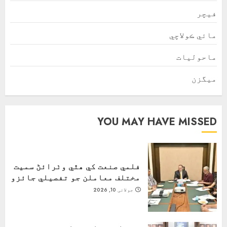
فیچر
مائي ڪولاچي
ماحولیات
ميگزن
YOU MAY HAVE MISSED
فلمي صنعت کي ھٿي وٺرائڻ سميت
مختلف معاملن جو تفصيلي جائزو
جولائی 10, 2026