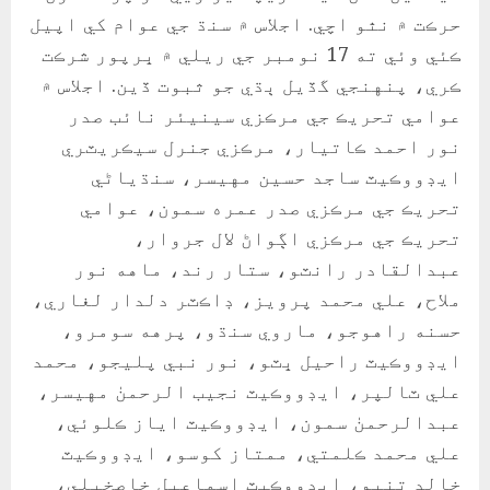
حرڪت ۾ نٿو اچي. اجلاس ۾ سنڌ جي عوام کي اپيل
ڪئي وئي ته 17 نومبر جي ريلي ۾ ڀرپور شرڪت
ڪري، پنهنجي گڏيل ٻڌي جو ثبوت ڏين. اجلاس ۾
عوامي تحريڪ جي مرڪزي سينيئر نائب صدر
نور احمد ڪاتيار، مرڪزي جنرل سيڪريٽري
ايڊووڪيٽ ساجد حسين مهيسر، سنڌياڻي
تحريڪ جي مرڪزي صدر عمره سمون، عوامي
تحريڪ جي مرڪزي اڳواڻ لال جروار،
عبدالقادر رانٽو، ستار رند، ماهه نور
ملاح، علي محمد پرويز، ڊاڪٽر دلدار لغاري،
حسنه راهوجو، ماروي سنڌو، پرهه سومرو،
ايڊووڪيٽ راحيل ڀٽو، نور نبي پليجو، محمد
علي ٽالپر، ايڊووڪيٽ نجيب الرحمنٰ مهيسر،
عبدالرحمنٰ سمون، ايڊووڪيٽ اياز ڪلوئي،
علي محمد ڪلمتي، ممتاز کوسو، ايڊووڪيٽ
خالد تنيو، ايڊووڪيٽ اسماعيل خاصخيلي،