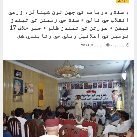
ميگزن
، سنڌو درياهه تي ڇهن نون ڪينالن، زرعي
انقلاب جي نالي ۾ سنڌ جي زمينن تي ٿيندڙ
قبضن ۽ عورتن تي ٿيندڙ ظلم ۽ جبر خلاف 17
نومبر تي اعلانيل ريلي جي رٿابندي ڪئ
ویب ڈیسک
نومبر 3, 2024