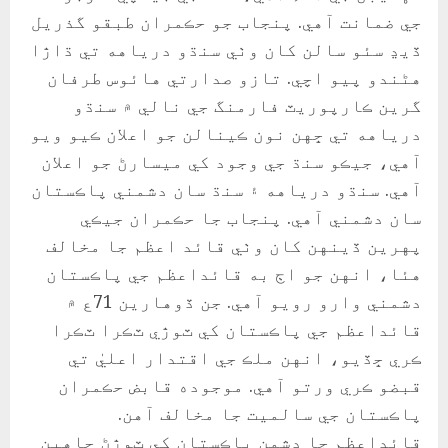
جي ضمانت آهي. پنجاب جو حڪمران طبقو گذريل
ڏيڍ سئو سالن کان وٺي سنڌو درياهه تي ڌاڙا
هڻندو پيو اچي. تازو صدارتي هائوس طرفان
گرين ڪارپوريٽ فارمنگ جي نالي ۾ سنڌو
درياهه تي ڇهن نون ڪينالن جو اعلان ڪيو ويو
آهي، جيڪو سنڌ جي وجود کي ميسارڻ جو اعلان
آهي. سنڌو درياهه ۽ سنڌ سان دشمني پاڪستان
سان دشمني آهي. پنجاب جا حڪمران جيڪي
پهرين ڏينهن کان وٺي قائد اعظم جا مخالف
هئا، انهن جو اڄ به قائداعظم جي پاڪستان
دشمني وارو رويو آهي. جن ڏوهارين 71ع ۾
قائداعظم جي پاڪستان کي ٽوڙي ٽڪرا ٽڪرا
ڪري ڇڏيو، انهن ملڪ جي اقتدار اعليٰ تي
قبضو ڪري ورتو آهي. موجوده قابض حڪمران
پاڪستان جي سالميت جا مخالف آهن.
قائداعظم جا دشمن پاڪستان کي ٽوڙڻ چاهين