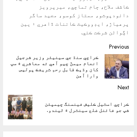
ڪاشف ملاح، ڄام تماچي، ميرپرويز
دائودپوٽو، ممتاز کوسو، مجيد ساگر
پرهياڙ، ايڊووڪيٽ ڪائنات ڏاهري ۽ ٻين
اڳواڻن شرڪت ڪئي.
Continue
Previous
Reading
ڪراچي سنڌ جي سينيئر وزير شرجيل
انعام ميمڻ چيو آهي ته معاشري ۾ سڀ
ious
کان وڌيڪ قابل رحم ٽريفڪ پوليس
ost:
وارا آهن
Next
ڪراچي اسٽيل ڪليش فينسنگ چيمپئن
Next
شپ جو فائنل ضلع سينٽرل ۾ ٿيندو.
post: