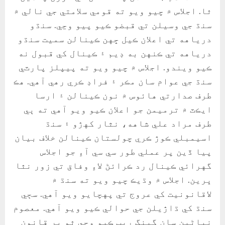
ٿا. اجلاس ۾ چيو ويو ته قومي سلامتي جي نالي ۾
سنڌ جي وسيلن تي قبضو ڪيو پيو وڃي. سنڌو
درياهه تي اعلان ڪيل ڇهن ڪينالن سميت سنڌو
درياهه تي ڪنهن به ڊيم ۽ ڪينال کي قبول نه
ڪيو ويندو. اجلاس ۾ چيو ويو ته پيپلز پارٽي
سنڌ جي عوام سان مڪر ۽ فراڊ ڪري رهي آهي. هڪ
طرف صدارتي هائوس ۾ نون ڪينالن ۽ ارسا
ايڪٽ ۾ ترميمن جو اعلان ڪيو ويو آهي ته ٻي
طرف مراد علي شاهه، نثار کهڙو ۽ سنڌ
اسيمبلي ڪوڙ ڪري چولستان ڪينالن خلاف بيان
پيا ڏين پر عملي طور سي سي آءِ جو اجلاس
گهرائي ڪينال رد ڪرائڻ لاءِ وفاق تي زور نٿا
ڀرين. اجلاس ۾ وڌيڪ چيو ويو ته سنڌ ۾
لاقانونيت کي عروج تي پهچايو ويو آهي. سڄي
سنڌ کي ڌاڙيلن جي حوالي ڪيو ويو آهي. معصوم
نياڻين سان گينگ ريپ ڪيو وڃي ٿو پر قانون