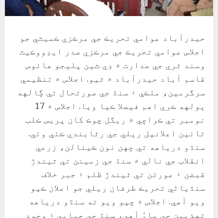
حيدرآباد عوامي تحريڪ جي مرڪزي ڪميٽي جو
اجلاس عوامي تحريڪ جي مرڪزي صدر ايڊووڪيٽ
وسند ٿري جي صدارت ۾ ڊي ٽين پليجو هائوس
قاسم آباد حيدرآباد ۾ ٿيو. اجلاس ۾ تنظيمي
سرگرمين، ملڪي ۽ سنڌ جي صورتحال تي ڳالهه
ٻولهه ڪري اهم فيصلا ڪيا ويا. اجلاس ۾ 17
نومبر تي ڪراچي ۾ ريگل چوڪ کان پريس ڪلب
تائين اعلانيل ريلي جي رٿابندي ڪئي وئي.
سنڌو درياهه تي ڇهن نون ڪينالن، زرعي
انقلاب جي نالي ۾ سنڌ جي زمينن تي ٿيندڙ
قبضن ۽ عورتن تي ٿيندڙ ظلم ۽ جبر خلاف
سنڌياڻي تحريڪ طرفان ريلي جو اعلان ڪيو
ويو آهي. اجلاس ۾ چيو ويو ته سنڌو درياهه
تهذيبن جي ماءُ آهي، سنڌ جي جياپي ۽ وجود