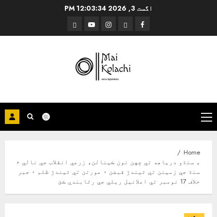
Ski
اگست 3, 2026
12:03:34 PM
t
Threads
YouTube
Instagram
Facebook
conten
Primary
Menu
Home
، سنڌو درياهه تي ڇهن نون ڪينالن، زرعي انقلاب جي نالي ۾
سنڌ جي زمينن تي ٿيندڙ قبضن ۽ عورتن تي ٿيندڙ ظلم ۽ جبر
خلاف 17 نومبر تي اعلانيل ريلي جي رٿابندي ڪئ