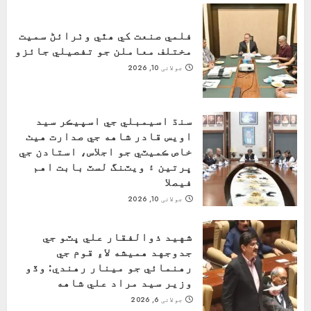
فلمي صنعت کي ھٿي وٺرائڻ سميت
مختلف معاملن جو تفصيلي جائزو
جولائی 10, 2026
سنڌ اسيمبلي جي اسپيڪر سيد
اويس قادر شاهه جي صدارت هيٺ
خاص ڪميٽي جو اجلاس، استادن جي
ڀرتين ۽ ويٽنگ لسٽ بابت اهم
فيصلا
جولائی 10, 2026
شهيد ذوالفقار علي ڀٽو جي
جدوجهد هميشه لاءِ قوم جي
رهنمائي جو مينار رهندي: وڏو
وزير سيد مراد علي شاهه
جولائی 6, 2026