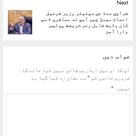
Next
ڪراچي سنڌ جي سينيئر وزير شرجيل
انعام ميمڻ چيو آهي ته معاشري ۾ سڀ
Next
کان وڌيڪ قابل رحم ٽريفڪ پوليس
post:
وارا آهن
جواب دیں
آپ کا ای میل ایڈریس شائع نہیں کیا جائے گا۔
ضروری خانوں کو
*
سے نشان زد کیا گیا ہے
تبصرہ
*