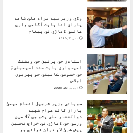
وڏي وزير سيد مراد علي شاهه
پاران انا بابت آگاهي واري
عالمي ڏھاڙي تي پيغام
مئی 13, 2026
استادن جي ڀرتين جي ويٽنگ
اميدوارن بابت سنڌ اسيمبليءَ
جي خصوصي ڪاميٽي جو پهريون
اجلاس
اپریل 23, 2026
صوبائي وزير شرجيل انعام ميمڻ
پاران قائد عوام شهيد
ذوالفقار علي ڀٽو جي 47 هين
ورسي جي ڏهاڙي تي خراج تحسين
پيش ڪرڻ لاءِ قرآن خواني جو