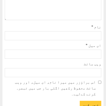
نام
*
ای میل
*
ویب‌ سائٹ
اس براؤزر میں میرا نام، ای میل، اور ویب
سائٹ محفوظ رکھیں اگلی بار جب میں تبصرہ
کرنے کےلیے۔