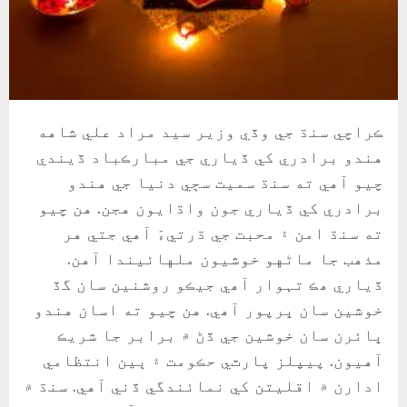
ڪراچي سنڌ جي وڏي وزير سيد مراد علي شاهه
هندو برادري کي ڏياري جي مبارڪباد ڏيندي
چيو آهي ته سنڌ سميت سڄي دنيا جي هندو
برادري کي ڏياري جون واڌايون هجن. هن چيو
ته سنڌ امن ۽ محبت جي ڌرتيءَ آهي جتي هر
مذهب جا ماڻهو خوشيون ملهائيندا آهن.
ڏياري ھڪ تہوار آھي جيڪو روشنين سان گڏ
خوشين سان ڀرپور آھي. هن چيو ته اسان هندو
ڀائرن سان خوشين جي ڏڻ ۾ برابر جا شريڪ
آهيون. پيپلز پارٽي حڪومت ۽ ٻين انتظامي
ادارن ۾ اقليتن کي نمائندگي ڏني آهي. سنڌ ۾