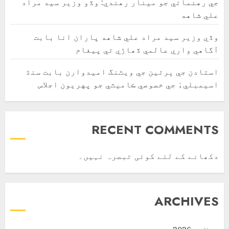
جي رهنمائي جو مينار رهندي: وڏو وزير سيد مراد
علي شاهه
وڏي وزير سيد مراد علي شاهه پاران انا بابت
آگاهي واري عالمي ڏھاڙي تي پيغام
استادن جي ڀرتين جي ويٽنگ اميدوارن بابت سنڌ
اسيمبليءَ جي خصوصي ڪاميٽي جو پهريون اجلاس
RECENT COMMENTS
دکھانے کے لئے کوئی تبصرہ نہیں۔
ARCHIVES