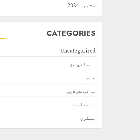
ستمبر 2024
CATEGORIES
Uncategorized
انساني حق
فیچر
مائي ڪولاچي
ماحولیات
ميگزن