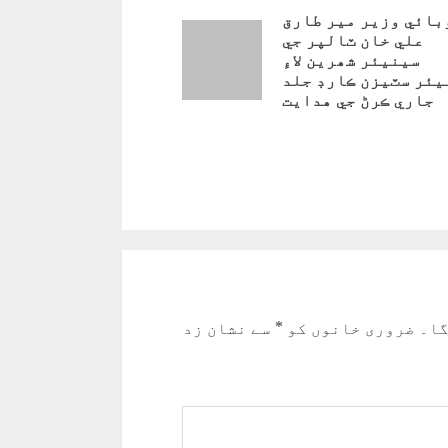
بائي وزير مير طارق
علي خان ٽالپر جي
سينيئر شھرين لاءِ
يئر سٽيزن ڪارڊ جلد
جاري ڪرڻ جي هدايت
Pre
گا۔
ضروری خانوں کو
*
سے نشان زد