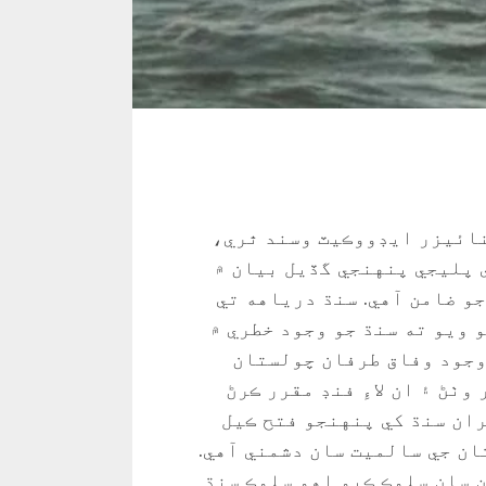
ائيزر ايڊووڪيٽ وسند ٿري،
ي پليجي پنهنجي گڏيل بيان ۾
و ضامن آهي. سنڌ درياهه تي
 ويو ته سنڌ جو وجود خطري ۾
وجود وفاق طرفان چولستان
وٺڻ ۽ ان لاءِ فنڊ مقرر ڪرڻ
ران سنڌ کي پنهنجو فتح ڪيل
ان جي سالميت سان دشمني آهي.
جهڙو بنگالين سان سلوڪ ڪيو اهو سلوڪ سنڌ