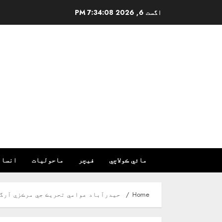
Ski
اگست 6, 2026
7:34:09 PM
t
conten
مائي ڪولاچي
فیچر
ماحولیات
انسان
Home
حيدرآباد عوامي تحريڪ جي مرڪزي آرگنا