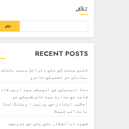
تلاش
تلاش
RECENT POSTS
فلمي صنعت کي ھٿي وٺرائڻ سميت مختلف
معاملن جو تفصيلي جائزو
سنڌ اسيمبلي جي اسپيڪر سيد اويس قادر
شاهه جي صدارت هيٺ خاص ڪميٽي جو
اجلاس، استادن جي ڀرتين ۽ ويٽنگ لسٽ
بابت اهم فيصلا
شهيد ذوالفقار علي ڀٽو جي جدوجهد