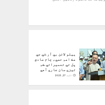
ييلو لائن بي آر ٽي جي
هڪ اهم حصي، ڄام صادق
پل تي تعميراتي ڪم
تيزي سان جاري آهي
اگست 27, 2025