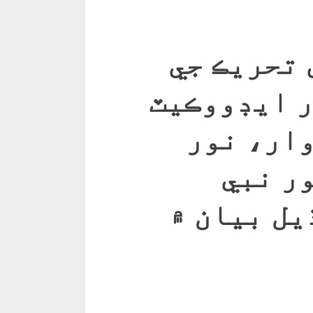
تحريڪ جي
 ايڊووڪيٽ
وار، نور
ر نبي
يل بيان ۾