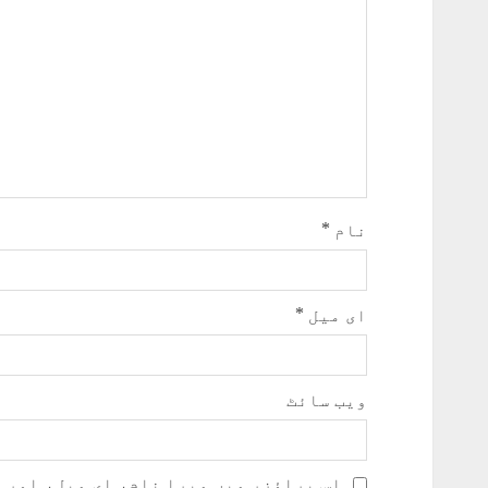
نام
*
ای میل
*
ویب‌ سائٹ
اس براؤزر میں میرا نام، ای میل، اور 