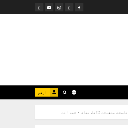
Threads
YouTube
Instagram
Facebook
اردو
پليجي پنهنجي گڏيل بيان ۾ چيو آهي