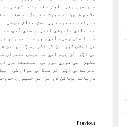
سان ڪري رهيا آهن. سنڌ جا ماڻهو پنجاب
غلامي ڪنهن به صورت ۾ قبول نه ڪندا. س
درياهه جو سودو پيا ڪن. وفاق جي سينا
مجرماڻي خاموشي اختيار ڪئي آهي. سنڌ
ڌاڙا هڻي رهيو آهي، پر سنڌ جو وڏو وزي
جي اجلاس گهرائڻ لاءِ اکر به ڳالهائڻ لا
جي اڳواڻن چيو آهي ته جيڪي حڪمران سن
سگهن اهي فوري طور تي استعيفائون ڏيئ
تحريڪ جي اڳواڻن سنڌ جي عوام کي اپيل
درياهه بچائڻ لاءِ پُرامن جمهوري جدوجه
Continue
Previous