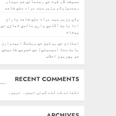
هميشه لاءِ قوم جي رهنمائي جو مينار
رهندي: وڏو وزير سيد مراد علي شاهه
وڏي وزير سيد مراد علي شاهه پاران
انا بابت آگاهي واري عالمي ڏھاڙي تي
پيغام
استادن جي ڀرتين جي ويٽنگ اميدوارن
بابت سنڌ اسيمبليءَ جي خصوصي ڪاميٽي
جو پهريون اجلاس
RECENT COMMENTS
دکھانے کے لئے کوئی تبصرہ نہیں۔
ARCHIVES