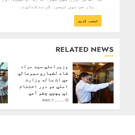
بار جب میں تبصرہ کرنے کےلیے۔
RELATED NEWS
وزيراعلي سيد مراد
شاھ لڪياري سيوهاڻي
جي اٺ ساله وزارت
اعلي جو دور اختتام
تي پهچي چڪو آهي
ستمبر 7, 2025