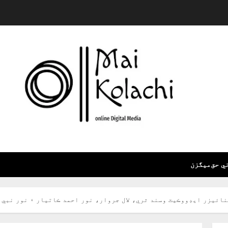
ي حق
ميگزن
ئيزر ايڊووڪيٽ وسند ٿري، لال جروار، نور احمد ڪاتيار ۽ نور نبي 