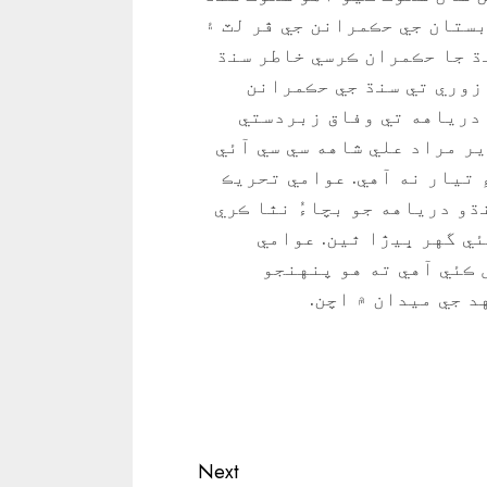
ستان جي حڪمرانن جي ڦر لٽ ۽
نڌ جا حڪمران ڪرسي خاطر سنڌ
 زوري تي سنڌ جي حڪمرانن
 درياهه تي وفاق زبردستي
ر مراد علي شاهه سي سي آئي
ءِ تيار نه آهي. عوامي تحريڪ
ڌو درياهه جو بچاءُ نٿا ڪري
ي گهر ڀيڙا ٿين. عوامي
 ڪئي آهي ته هو پنهنجو
د جي ميدان ۾ اچن.
Next