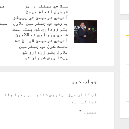
Reading
سنڌ جي سينئر وزير
صو
شرجيل انعام ميمڻ
Next
آئيني ترميمن تي پيپلز
post:
پارٽي جي چيئرمين بلاول
سين
ڀٽو زرداري کي ڀيٽا پيش
vious
ڪندي چيو آھي تھ 26ھين
post:
آئيني ترميمن لاءِ اڻ ٿڪ
محنت ڪرڻ تي چيئرمين
بلاول ڀٽو زرداري کي
پيٽا پيش ڪريان ٿو
جواب دیں
آپ کا ای میل ایڈریس شائع نہیں کیا جائے 
کیا گیا ہے
تبصرہ
*