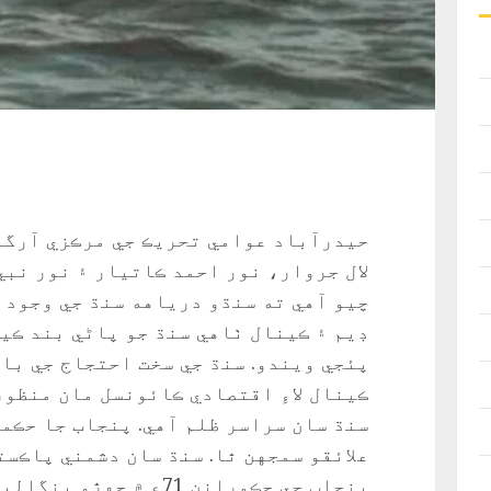
حيدرآباد عوامي تحريڪ جي مرڪزي آرگن
لال جروار، نور احمد ڪاتيار ۽ نور نب
چيو آهي ته سنڌو درياهه سنڌ جي وجود ج
ڊيم ۽ ڪينال ٺاهي سنڌ جو پاڻي بند ڪيو
پئجي ويندو. سنڌ جي سخت احتجاج جي با
ڪينال لاءِ اقتصادي ڪائونسل مان منظور 
سنڌ سان سراسر ظلم آهي. پنجاب جا حڪم
علائقو سمجهن ٿا. سنڌ سان دشمني پاڪست
پنجاب جي حڪمرانن 71ع ۾ 