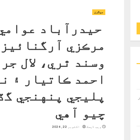
ميگزن
حيدرآباد عوامي 
مرڪزي آرگنائيزر
وسند ٿري، لال جر
احمد ڪاتيار ۽ نو
پليجي پنهنجي گڏ
چيو آهي
ویب ڈیسک
اکتوبر 22, 2024