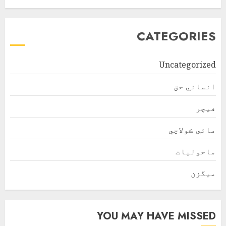
CATEGORIES
Uncategorized
انساني حق
فیچر
مائي ڪولاچي
ماحولیات
ميگزن
YOU MAY HAVE MISSED