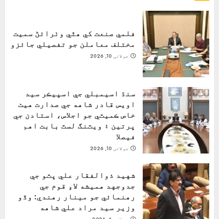
فلمي صنعت کي ھٿي وٺرائڻ سميت
مختلف معاملن جو تفصيلي جائزو
جولائی 10, 2026
سنڌ اسيمبلي جي اسپيڪر سيد
اويس قادر شاهه جي صدارت هيٺ
خاص ڪميٽي جو اجلاس، استادن جي
ڀرتين ۽ ويٽنگ لسٽ بابت اهم
فيصلا
جولائی 10, 2026
شهيد ذوالفقار علي ڀٽو جي
جدوجهد هميشه لاءِ قوم جي
رهنمائي جو مينار رهندي: وڏو
وزير سيد مراد علي شاهه