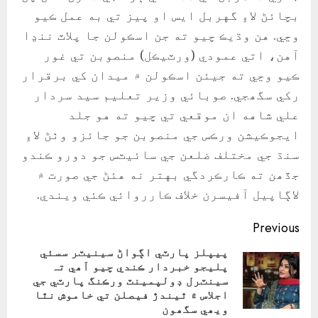
بچائڻ لاءِ گهربل ايس او پيز تي به عمل ڪيو
وڃي. هن وڌيڪ چيو ته جن اسڪولن جا پلاٽ ننڍا
آهن، اتي عمودي (ورٽيڪل) منصوبن تي غور
ڪيو وڃي ته جيئن اسڪولن ۾ ميدان کي برقرار
رکي سگھجي. صوبائي وزير تعليم سيد سردار
علي شاهه ان موقعي تي چيو ته هو جلد
ايجوڪيشن ورڪس جي منصوبن جو جائزو وٺڻ لاءِ
سنڌ جي مختلف ضلعن جي سائيٽس جو دورو ڪندو
جڏھن ته ڪارڪردگي بهتر نه ھئڻ جي صورت ۾
لاڳاپيل آفيسرن خلاف ڪارروائي ڪئي ويندي.
Continue
Previous
Reading
پيپلز پارٽي اڳواڻ سينيٽر سسئي
پليجو خبردار ڪندي چيو آھي تہ
ious
سينٽرل ڊولپمينٽ ورڪنگ پارٽي جي
ost:
اجلاس ۾ ٿيندڙ فيصلن تي خاموش نٿا
ويھي سگھون