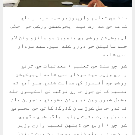
سنڌ جي تعليم واري وزير سيد سردار علي
شاهه جي صدارت هيٺ ايجوڪيشن ورڪس جو اجلاس
ايجوڪيشن ورڪس جي منصوبن جو جائزو وٺڻ لاءِ
جلد سائيٽن جو دورو ڪنداسين. سيد سردار
علي شاهه
ڪراچي سنڌ جي تعليم ۽ معدنيات جي ترقي
واري وزير سيد سردار علي شاهه ايجوڪيشن
ورڪس جي آفيسرن کي هدايت ڪندي چيو آهي ته
تعليم کاتي جون جاري ترقياتي اسڪيمون جلد
مڪمل ڪيون وڃن ته جيئن حڪومتي منصوبن مان
فائدو حاصل ڪرڻ سان گڏوگڏ کاتي جي مجموعي
ماحول بابت مثبت پهلو اجاگر ڪري سگهجي.
ڪراچي ۾ اربع جي ڏينهن تعليم واري وزير
سيد سردار علي شاهه جي صدارت هيٺ ٿيندڙ