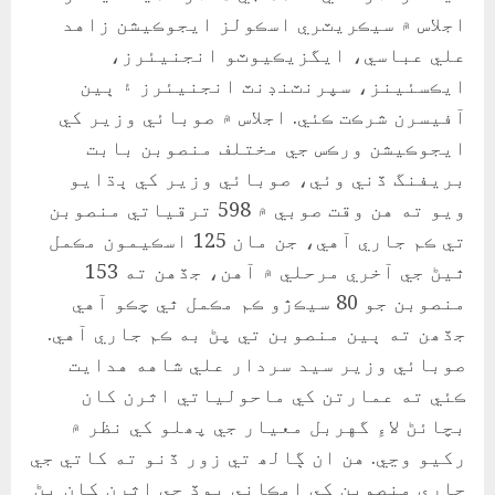
اجلاس ۾ سيڪريٽري اسڪولز ايجوڪيشن زاهد
علي عباسي، ايگزيڪيوٽو انجنيئرز،
ايڪسئينز، سپرنٽنڊنٽ انجنيئرز ۽ ٻين
آفيسرن شرڪت ڪئي. اجلاس ۾ صوبائي وزير کي
ايجوڪيشن ورڪس جي مختلف منصوبن بابت
بريفنگ ڏني وئي، صوبائي وزير کي ٻڌايو
ويو ته هن وقت صوبي ۾ 598 ترقياتي منصوبن
تي ڪم جاري آهي، جن مان 125 اسڪيمون مڪمل
ٿيڻ جي آخري مرحلي ۾ آهن، جڏهن ته 153
منصوبن جو 80 سيڪڙو ڪم مڪمل ٿي چڪو آهي
جڏھن ته ٻين منصوبن تي پڻ به ڪم جاري آهي.
صوبائي وزير سيد سردار علي شاهه هدايت
ڪئي ته عمارتن کي ماحولياتي اثرن کان
بچائڻ لاءِ گهربل معيار جي پھلو کي نظر ۾
رکيو وڃي. هن ان ڳالھ تي زور ڏنو ته کاتي جي
جاري منصوبن کي امڪاني ٻوڏ جي اثرن کان پڻ