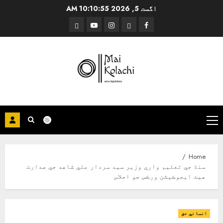
Ski
اگست 5, 2026
10:10:55 AM
t
Threads
YouTube
Instagram
Facebook
conten
Primary
Menu
Home
سنڌ جي تعليم واري وزير سيد سردار علي شاهه جي صدارت
هيٺ ايجوڪيشن ورڪس جو اجلاس
انساني حق