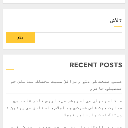
فروری 17, 2025
تلاش
تلاش
RECENT POSTS
فلمي صنعت کي ھٿي وٺرائڻ سميت مختلف معاملن جو
تفصيلي جائزو
سنڌ اسيمبلي جي اسپيڪر سيد اويس قادر شاهه جي
صدارت هيٺ خاص ڪميٽي جو اجلاس، استادن جي ڀرتين ۽
ويٽنگ لسٽ بابت اهم فيصلا
شهيد ذوالفقار علي ڀٽو جي جدوجهد هميشه لاءِ قوم