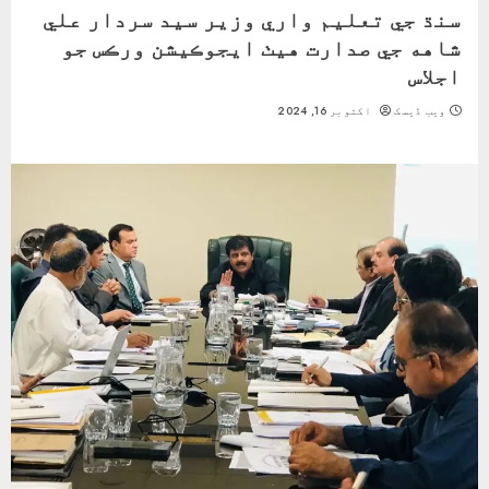
سنڌ جي تعليم واري وزير سيد سردار علي
شاهه جي صدارت هيٺ ايجوڪيشن ورڪس جو
اجلاس
ویب ڈیسک
اکتوبر 16, 2024