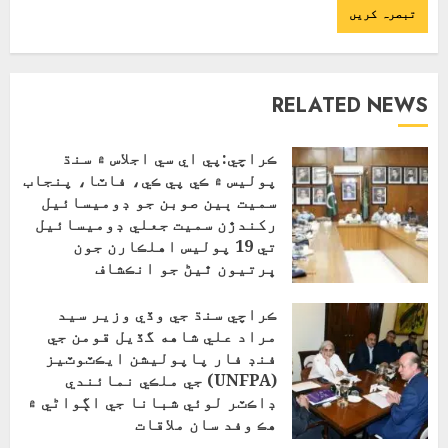
RELATED NEWS
ڪراچي:پي اي سي اجلاس ۾ سنڌ
پوليس ۾ ڪي پي ڪي، فاٽا، پنجاب
سميت ٻين صوبن جو ڊوميسائيل
رکندڙن سميت جعلي ڊوميسائيل
تي 19 پوليس اهلڪارن جون
ڀرتيون ٿيڻ جو انڪشاف
جولائی 16, 2025
ڪراچي سنڌ جي وڏي وزير سيد
مراد علي شاهه گڏيل قومن جي
فنڊ فار پاپوليشن ايڪٽوٽيز
(UNFPA) جي ملڪي نمائندي
ڊاڪٽر لوئي شبانا جي اڳواڻي ۾
هڪ وفد سان ملاقات