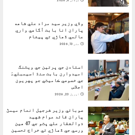
جولائی 6, 2026
وڏي وزير سيد مراد علي شاهه
پاران انا بابت آگاهي واري
عالمي ڏھاڙي تي پيغام
مئی 13, 2026
استادن جي ڀرتين جي ويٽنگ
اميدوارن بابت سنڌ اسيمبليءَ
جي خصوصي ڪاميٽي جو پهريون
اجلاس
اپریل 23, 2026
صوبائي وزير شرجيل انعام ميمڻ
پاران قائد عوام شهيد
ذوالفقار علي ڀٽو جي 47 هين
ورسي جي ڏهاڙي تي خراج تحسين