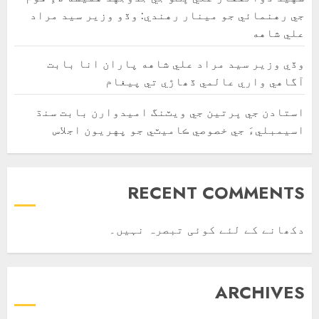
جي رهنمائي جو مينار رهندي: وڏو وزير سيد مراد
علي شاهه
وڏي وزير سيد مراد علي شاهه پاران انا بابت
آگاهي واري عالمي ڏھاڙي تي پيغام
استادن جي ڀرتين جي ويٽنگ اميدوارن بابت سنڌ
اسيمبليءَ جي خصوصي ڪاميٽي جو پهريون اجلاس
RECENT COMMENTS
دکھانے کے لئے کوئی تبصرہ نہیں۔
ARCHIVES