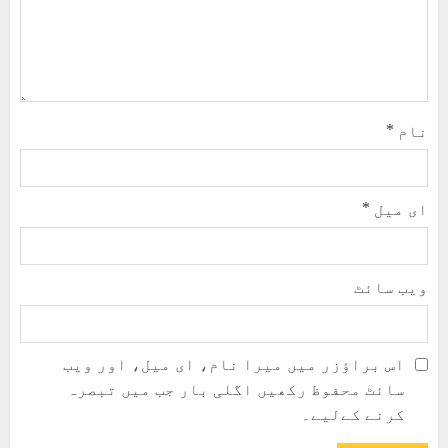
نام
*
ای میل
*
ویب‌ سائٹ
اس براؤزر میں میرا نام، ای میل، اور ویب
سائٹ محفوظ رکھیں اگلی بار جب میں تبصرہ
کرنے کےلیے۔