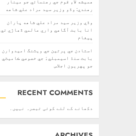
هميشه لاءِ قوم جي رهنمائي جو مينار
رهندي: وڏو وزير سيد مراد علي شاهه
وڏي وزير سيد مراد علي شاهه پاران
انا بابت آگاهي واري عالمي ڏھاڙي تي
پيغام
استادن جي ڀرتين جي ويٽنگ اميدوارن
بابت سنڌ اسيمبليءَ جي خصوصي ڪاميٽي
جو پهريون اجلاس
RECENT COMMENTS
دکھانے کے لئے کوئی تبصرہ نہیں۔
ARCHIVES