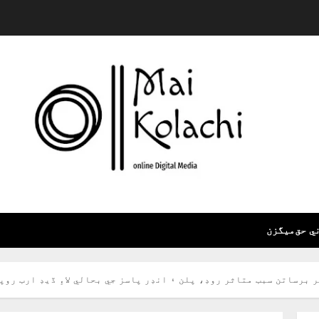
ي حق
ميگزن
 برساتن سبب متاثر روڊ، پلن ۽ انڊر پاسز جي بحالي لاءِ ڏيڊ ارب روپ