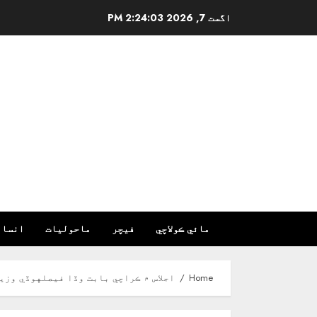
Ski
اگست 7, 2026
2:24:04 PM
t
conten
مائي ڪولاچي
فیچر
ماحولیات
انسان
Home
اجلاس ۾ ڪراچي بابت وڏا فيصلهوڏي وزير