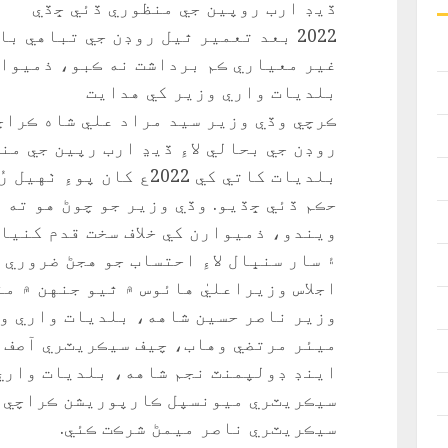
ڏيڊ ارب روپين جي منظوري ڏئي ڇڏي
2022 بعد تعمير ٿيل روڊن جي تباهي بابت تحقيقات جو حڪم ڏئي ڇڏيو
غير معياري ڪم برداشت نه ڪبو، ذميوا
بلديات واري وزير کي هدايت
ڪرچي وڏي وزير سيد مراد علي شاه ڪراچ
روڊن جي بحالي لاءِ ڏيڍ ارب رپين جي م
بلديات کاتي کي 2022ع کان
حڪم ڏئي ڇڏيو. وڏي وزير جو چوڻ هو ته 
ويندو، ذميوارن کي خلاف سخت قدم کنيا
۽ سار سنڀال لاءِ احتساب جو هجڻ ضروري 
اجلاس وزيراعليٰ‏ هائوس ۾ ٿيو جنهن ۾ 
وزير ناصر حسين شاهه، بلديات واري و
ميئر مرتضي‏ وهاب، چيف سيڪريٽري آصف 
اينڊ ڊولپمنٽ نجم شاهه، بلديات واري
سيڪريٽري ميونسپل ڪارپوريشن ڪراچي ا
سيڪريٽري ناصر ميمڻ شرڪت ڪئي.