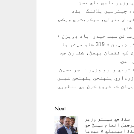
 وزير حاجي علي حسن
، چيئرمين پلاننگ اينڊ
ياض جتوئي، سيڪريٽري ورڪس
ڪئي.
ٻڌايو ويو ته 2024ع جي برساتن سبب حيدرآباد ڊويزن ۾
3هزار 544.39 ڪلو ميٽر جا 219 روڊ ۽ سکر ڊويزن ۾ 319 ڪلو ميٽر جا
رش کي نقصان پهچڻ، ڪنارن جي
آهن.
 ترقي وارو وزير ناصر حسين
زرداري پنهنجي پنهنجي ٽيمن
جيئن ڪم شروع ڪرڻ جي منظوري
Next
سنڌ جي سينئر وزير
رجيل انعام ميمڻ جي
Pre
نڌ اسيمبلي ۾ ميڊيا