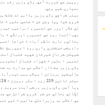
روپين جي ضرورت آهي. وڏي وزير رقم من
معياري ڪيو وڃي.
شروع ڪيا پيا وڃن جن ۾ ضلعي ملير ۾ خا
تي فلاءِ اوور جي تعمير، ابراهيم حيدر
بحالي، نارٿ ناظم آباد ۾ خواجا اجمي
ڊاڊيڪس فيڪٽري واري روڊ ۽ سيوريج نظا
ڪيپٽن ڪرنال شيرخان شهيد فٽبال اسٽي
تعمير ۽ ملير ۾ شهزاد فٽبال اسٽيڊيم 
وڏي وزير هڪ ڌار اجلاس جي صدارت به ڪئ
ويا آهن. وڏي وزير ورڪس اينڊ سروسز ڊ
لڳائي بحالي جو ڪم ّشروع ڪرائڻ جي هدا
هي اجلاس به وزيراعلي‏ٰ هائوس ۾ ٿيو جن