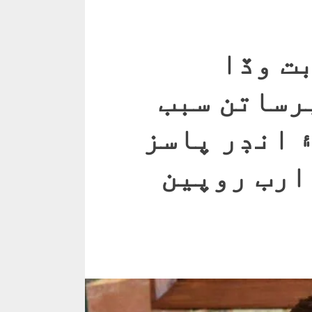
بت وڏا
رساتن سبب
 انڊر پاسز
 ارب روپين