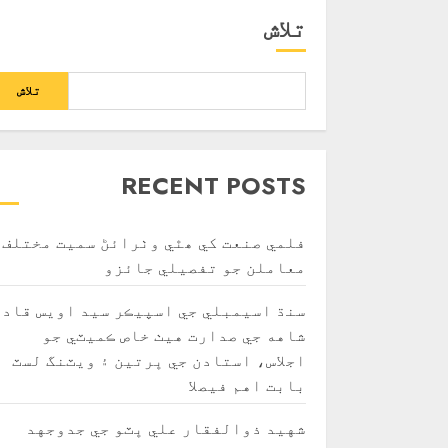
تلاش
تلاش
RECENT POSTS
فلمي صنعت کي ھٿي وٺرائڻ سميت مختلف
معاملن جو تفصيلي جائزو
سنڌ اسيمبلي جي اسپيڪر سيد اويس قادر
شاهه جي صدارت هيٺ خاص ڪميٽي جو
اجلاس، استادن جي ڀرتين ۽ ويٽنگ لسٽ
بابت اهم فيصلا
شهيد ذوالفقار علي ڀٽو جي جدوجهد