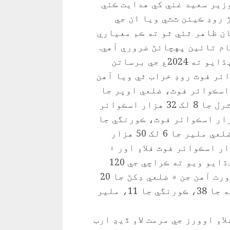
زير سعيد غني کي هدايت ڪئي
ندڙ روڊ ڪيئن ٽٽي ويا ان جي
ان ظاهر ٿئي ٿو ته ڪم معياري
ام تائين پهچائڻ ضروري آهي.
ميئر ڪراچي مرتضي وهاب وڏي وزير کي ٻڌايو ته 2024ع جي برساتن
ک 60 هزار 5 سئو اسڪوائر فوٽ روڊ خراب ٿي ويا آهن
عي ڏکڻ جا 9 لک 9 هزار 5 سئو اسڪوائر فوٽ، ضلعي اوڀر جا
7 لک 95 هزار اسڪوائر فوٽ ، ضلعي سينٽرل جا 8 لک 32 هزار اسڪوائر
ضلعي اولهه جا 1ڪروڙ 37 لک 50 هزار اسڪوائر فوٽ، ڪورنگي جا
55 لک 55 هزار اسڪوائر فوٽ، جڏهن ته ضلعي ملير جا 6 لک 50 هزار
 فوٽ روڊ شامل آهن. 3 لک 95 هزار اسڪوائر فوٽ فلاءِ اور ۽
پلون به خراب ٿيون آهن. وڏي وزير کي ٻڌايو ويو ته ڪراچي جي 120
روڊن، فلاءِ اوورز ۽ پُلن کي مرمت جي ضرورت آهن جن ۾ ضلعي ڊکڻ جا 20
روڊ، اوڀر جا 20 ، سينٽرل جا 7 ، اولهه جا 38، ڪورنگي جا 11، ملير
ءِ اوورز جي مرمت لاءِ ڏيڍ ارب