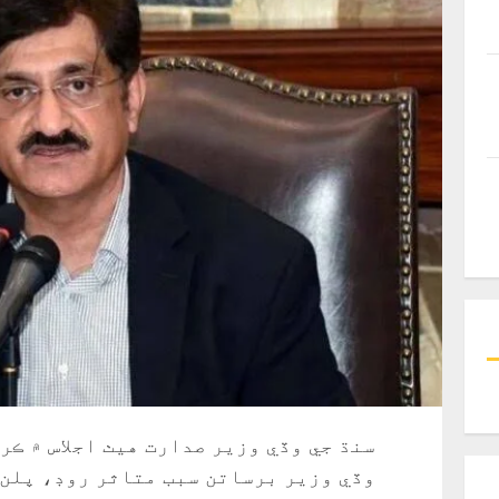
سنڌ جي وڏي وزير صدارت هيٺ اجلاس ۾ ڪر
وڏي وزير برساتن سبب متاثر روڊ، پلن ۽