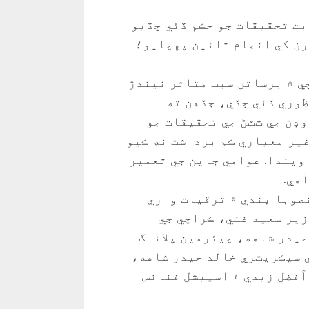
رن کي انجام تائين پهچايو؛
ي ۾ برساتن سبب متاثر ٿيندڙ
نظوري ڏئي ڇڏي، جڏهن ته
 پوءِ ٺهيل رُوڊن جي ٽٽڻ جي تحقيقات جو
غير معياري ڪم برداشت نه ڪيو
 ويندا. عوامي جاين جي تعمير
آهي.
منصوبا بندي ۽ ترقيات واري
زير سعيد غني، ڪراچي جي
حيدر شاهه، چيئرمين پلاننگ
 سيڪريٽري خالد حيدر شاهه،
ًفضل زيدي ۽ اسپيشل فنانس