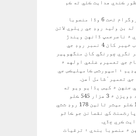
ظور ڪندي هدايت ڪئي ته ڪم
ميئر ڪراچي وڏي وزير ٻڌايو ته ڪلڪ پروگرام تحت 6 وڏا منصوبا
لد بن وليد روڊ جي ريلوي لائن
ي ۾ ناصرجمپ ڏانهن ويندڙ
مهرالنسا روڊ جي تعمير، اورنگي ۾ باب خيبر کان 4 نمبر روڊ جي
ر نگري چورنگي کان منگهوپير
م جي تعمير، ضلعي اولهه ۾
ڊيم ۽ اسپورٽس ڪامپليڪس جي
جي تعمير ّشامل آهن.
ي جنهن ۾ کيس ٻڌايو ويو ته
هاڻوڪين برساتن ۽ سيلاب سبب حيدرآباد ڊويزن ۾ 3 هزار 545 ڪلو
ميٽر تائين 219 روڊ ۽ سکر ڊويزن ۾ 124 ڪلو ميٽر تائين 178 روڊ ٽٽي
پارٽمنٽ کي نقصانن جو ڪاٿو
يت ڪري ڇڏي.
هن ۾ منصوبا بندي ۽ ترقيات