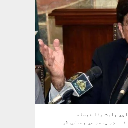
اچي بابت وڏا فيصله
 انڊر پاسز جي بحالي لاءِ