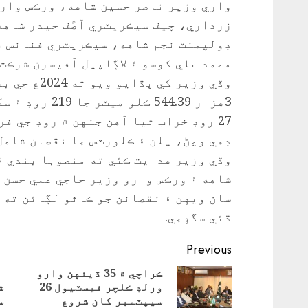
واري وزير ناصر حسين شاهه، ورڪس واري
زرداري، چيف سيڪريٽري آصًف حيدر شاهه
ڊولپمنٽ نجم شاهه، سيڪريٽري فنانس ف
محمد علي کوسو ۽ لاڳاپيل آفيسرن شرڪت 
وڏي وزير کي 
27 روڊ خراب ٿيا آهن جنهن ۾ روڊ جي ف
ڊهي وڃڻ، پلن ۽ ڪلورٽس جا نقصان شامل 
وڏي وزير هدايت ڪئي ته منصوبا بندي ۽
شاهه ۽ ورڪس وارو وزير حاجي علي حسن 
سان ويهن ۽ نقصانن جو ڪاٿو لڳائن ته 
ڏئي سگهجي.
Continue
Previous
Reading
ڪراچي ۾ 35 ڏينهن وارو
ورلڊ ڪلچر فيسٽيول 26
ش
vious
Next
سيپٽمبر کان شروع
س