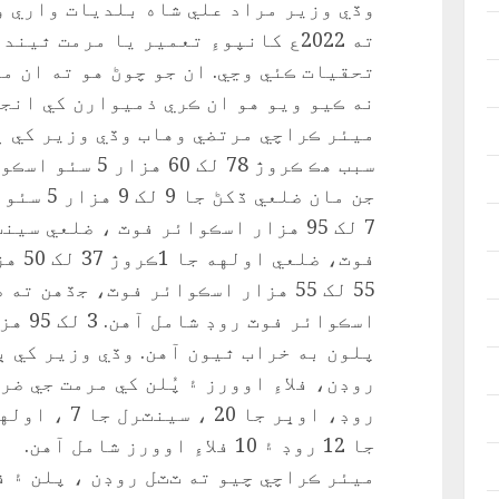
وڏي وزير مراد علي شاه بلديات واري و
ته 2022ع کانپوءِ تعمير يا مرمت ٿي
تحقيات ڪئي وڃي. ان جو چوڻ هو ته ان م
نه ڪيو ويو هو ان ڪري ذميوارن کي انج
سبب هڪ ڪروڙ 78 ل
جن مان ضل
فوٽ، 
اسڪوائر
جا 12 روڊ ۽ 10 فلاءِ اوورز شامل آهن.
ميئر ڪراچي چيو ته ٽٽل روڊن ، پلن ۽ فلا