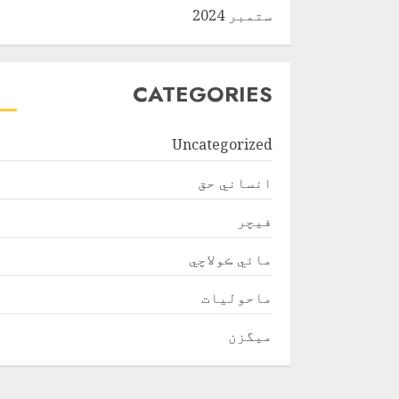
ستمبر 2024
CATEGORIES
Uncategorized
انساني حق
فیچر
مائي ڪولاچي
ماحولیات
ميگزن