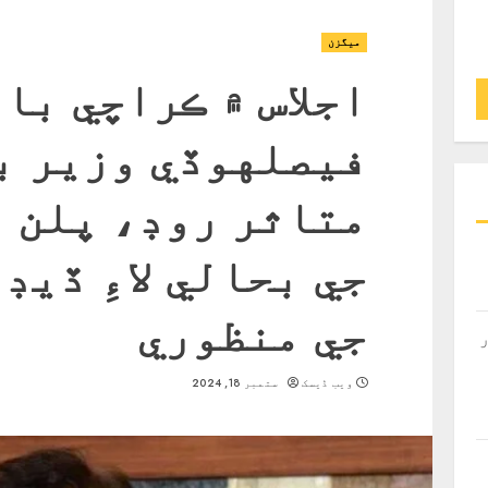
ميگزن
اجلاس ۾ ڪراچي با
فيصلهوڏي وزير ب
متاثر روڊ، پلن ۽
جي بحالي لاءِ ڏيڊ
جي منظوري
ویب ڈیسک
ستمبر 18, 2024