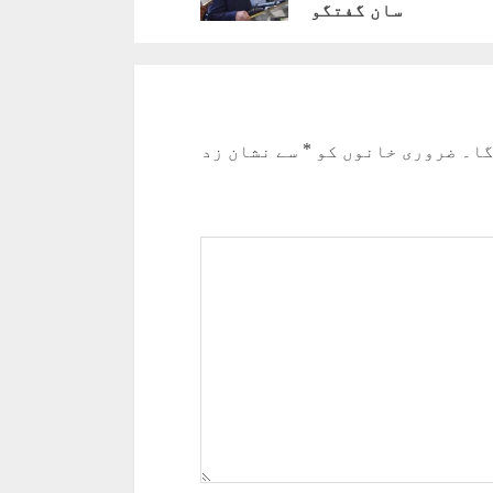
سان گفتگو
گا۔
ضروری خانوں کو
*
سے نشان زد