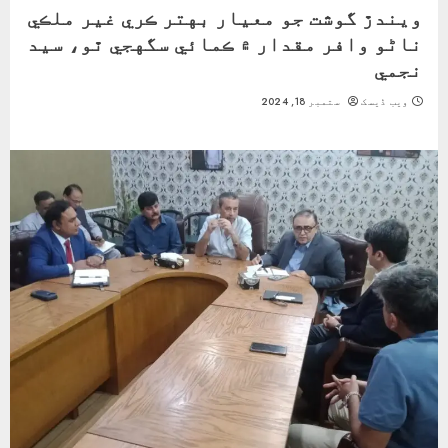
ويندڙ گوشت جو معيار بهتر ڪري غير ملڪي
ناڻو وافر مقدار ۾ ڪمائي سگهجي ٿو، سيد
نجمي
ویب ڈیسک
ستمبر 18, 2024