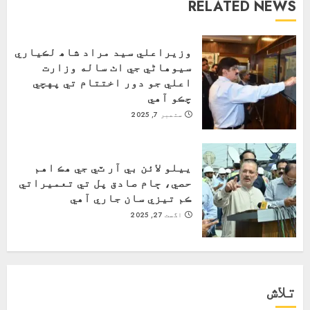
RELATED NEWS
وزيراعلي سيد مراد شاھ لڪياري
سيوهاڻي جي اٺ ساله وزارت
اعلي جو دور اختتام تي پهچي
چڪو آهي
ستمبر 7, 2025
ييلو لائن بي آر ٽي جي هڪ اهم
حصي، ڄام صادق پل تي تعميراتي
ڪم تيزي سان جاري آهي
اگست 27, 2025
تلاش