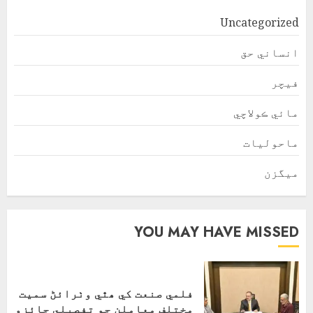
Uncategorized
انساني حق
فیچر
مائي ڪولاچي
ماحولیات
ميگزن
YOU MAY HAVE MISSED
فلمي صنعت کي ھٿي وٺرائڻ سميت
مختلف معاملن جو تفصيلي جائزو