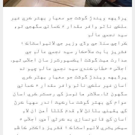
پرڏيهه ويندڙ گوشت جو معيار بهتر ڪري غير
ملڪي ناڻو وافر مقدار ۾ ڪمائي سگهجي ٿو،
سيد نجمي عالم
ڪراچي سنڌ جي وڏي وزير جي لائيواسٽاڪ ۽
فشريز بابت صلاحڪار سيد نجمي عالم جي
صدارت هيٺ گوشت ايڪسپورٽرز سان اجلاس ٿيو.
اجلاس ۾ خطاب ڪندي سيد نجمي عالم چيو ته
پرڏيهه ويندڙ گوشت جو معيار بهتر ڪري
اسان غير ملڪي ناڻو وافر مقدار ۾ ڪمائي
سگهون ٿا. سلاٽر هائوسز کي رجسٽر ڪري اسان
عوام کي بهتر گوشت مارڪيٽ اندر مهيا ڪرڻ
کي يقيني بڻائڻ لاءِ قدم کڻڻا آهن ان لاءِ
اسان کي قانونسازي به ڪرڻي آهي. اجلاس ۾
سيڪريٽري لائيواسٽاڪ ۽ فشريز ڊاڪٽر ڪاظم