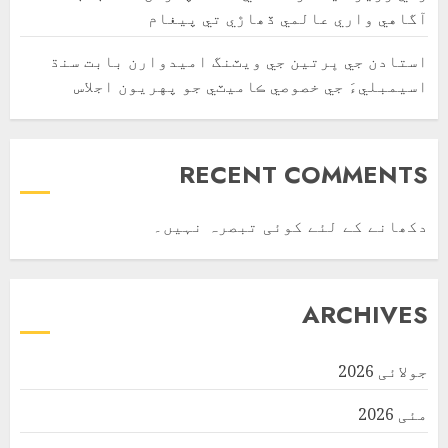
آگاهي واري عالمي ڏھاڙي تي پيغام
استادن جي ڀرتين جي ويٽنگ اميدوارن بابت سنڌ
اسيمبليءَ جي خصوصي ڪاميٽي جو پهريون اجلاس
RECENT COMMENTS
دکھانے کے لئے کوئی تبصرہ نہیں۔
ARCHIVES
جولائی 2026
مئی 2026