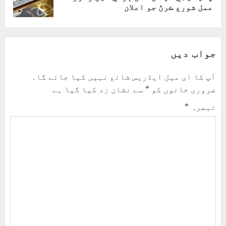
post:
عمل شورع ڪرڻ جو اعلان
جواب دیں
آپ کا ای میل ایڈریس شائع نہیں کیا جائے گا۔
ضروری خانوں کو
*
سے نشان زد کیا گیا ہے
تبصرہ
*