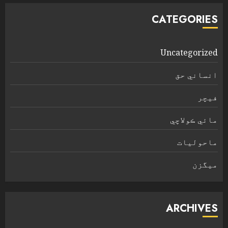
CATEGORIES
Uncategorized
انساني حق
فیچر
مائي ڪولاچي
ماحولیات
ميگزن
ARCHIVES