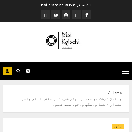
Ski
اگست 7, 2026
7:26:27 PM
t
Threads
YouTube
Instagram
Facebook
conten
Primary
Menu
Home
ويندڙ گوشت جو معيار بهتر ڪري غير ملڪي ناڻو وافر
مقدار ۾ ڪمائي سگهجي ٿو، سيد نجمي
ميگزن