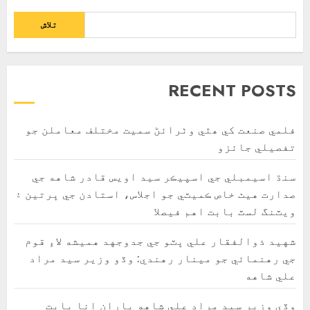
تلاش
RECENT POSTS
فلمي صنعت کي ھٿي وٺرائڻ سميت مختلف معاملن جو
تفصيلي جائزو
سنڌ اسيمبلي جي اسپيڪر سيد اويس قادر شاهه جي
صدارت هيٺ خاص ڪميٽي جو اجلاس، استادن جي ڀرتين ۽
ويٽنگ لسٽ بابت اهم فيصلا
شهيد ذوالفقار علي ڀٽو جي جدوجهد هميشه لاءِ قوم
جي رهنمائي جو مينار رهندي: وڏو وزير سيد مراد
علي شاهه
وڏي وزير سيد مراد علي شاهه پاران انا بابت