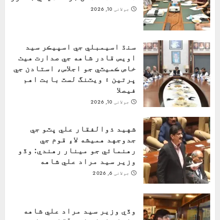
جولائی 10, 2026
سنڌ اسيمبلي جي اسپيڪر سيد
اويس قادر شاهه جي صدارت هيٺ
خاص ڪميٽي جو اجلاس، استادن جي
ڀرتين ۽ ويٽنگ لسٽ بابت اهم
فيصلا
جولائی 10, 2026
شهيد ذوالفقار علي ڀٽو جي
جدوجهد هميشه لاءِ قوم جي
رهنمائي جو مينار رهندي: وڏو
وزير سيد مراد علي شاهه
جولائی 6, 2026
وڏي وزير سيد مراد علي شاهه