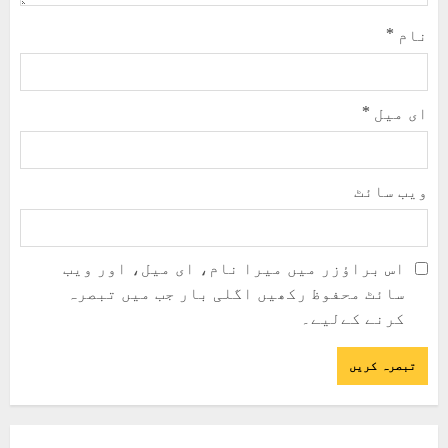
نام
*
ای میل
*
ویب‌ سائٹ
اس براؤزر میں میرا نام، ای میل، اور ویب
سائٹ محفوظ رکھیں اگلی بار جب میں تبصرہ
کرنے کےلیے۔