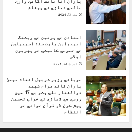
پاران انا بابت آگاهي واري
عالمي ڏھاڙي تي پيغام
مئی 13, 2026
استادن جي ڀرتين جي ويٽنگ
اميدوارن بابت سنڌ اسيمبليءَ
جي خصوصي ڪاميٽي جو پهريون
اجلاس
اپریل 23, 2026
صوبائي وزير شرجيل انعام ميمڻ
پاران قائد عوام شهيد
ذوالفقار علي ڀٽو جي 47 هين
ورسي جي ڏهاڙي تي خراج تحسين
پيش ڪرڻ لاءِ قرآن خواني جو
انتظام
اپریل 4, 2026