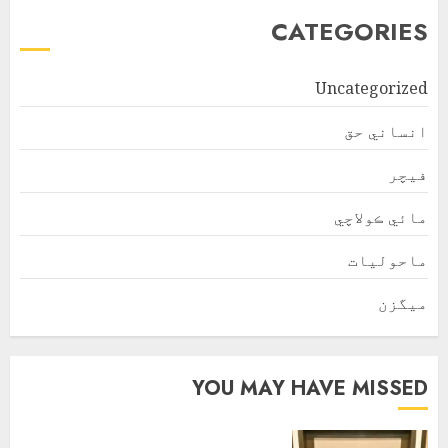
CATEGORIES
Uncategorized
انساني حق
فیچر
مائي ڪولاچي
ماحولیات
ميگزن
YOU MAY HAVE MISSED