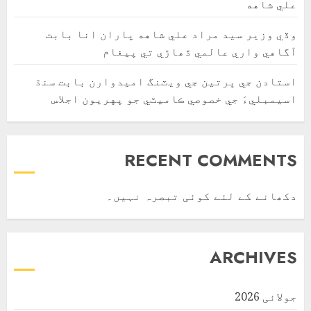
علي شاهه
وڏي وزير سيد مراد علي شاهه پاران انا بابت
آگاهي واري عالمي ڏھاڙي تي پيغام
استادن جي ڀرتين جي ويٽنگ اميدوارن بابت سنڌ
اسيمبليءَ جي خصوصي ڪاميٽي جو پهريون اجلاس
RECENT COMMENTS
دکھانے کے لئے کوئی تبصرہ نہیں۔
ARCHIVES
جولائی 2026