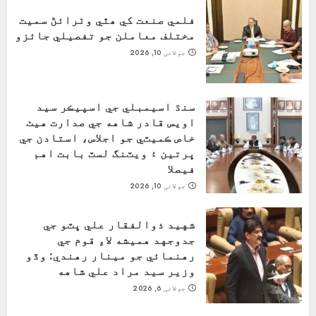
فلمي صنعت کي ھٿي وٺرائڻ سميت
مختلف معاملن جو تفصيلي جائزو
جولائی 10, 2026
سنڌ اسيمبلي جي اسپيڪر سيد
اويس قادر شاهه جي صدارت هيٺ
خاص ڪميٽي جو اجلاس، استادن جي
ڀرتين ۽ ويٽنگ لسٽ بابت اهم
فيصلا
جولائی 10, 2026
شهيد ذوالفقار علي ڀٽو جي
جدوجهد هميشه لاءِ قوم جي
رهنمائي جو مينار رهندي: وڏو
وزير سيد مراد علي شاهه
جولائی 6, 2026