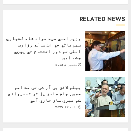
RELATED NEWS
وزيراعلي سيد مراد شاھ لڪياري
سيوهاڻي جي اٺ ساله وزارت
اعلي جو دور اختتام تي پهچي
چڪو آهي
ستمبر 7, 2025
ييلو لائن بي آر ٽي جي هڪ اهم
حصي، ڄام صادق پل تي تعميراتي
ڪم تيزي سان جاري آهي
اگست 27, 2025