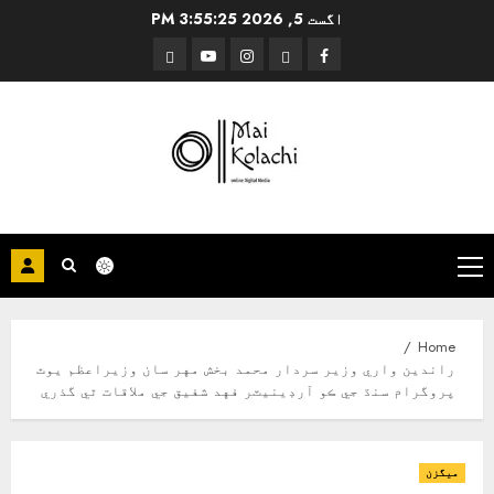
Ski
اگست 5, 2026
3:55:25 PM
t
Threads
YouTube
Instagram
Facebook
conten
Primary
Menu
Home
راندين واري وزير سردار محمد بخش مهر سان وزيراعظم يوٿ
پروگرام سنڌ جي ڪو آرڊينيٽر فهد شفيق جي ملاقات ٿي گذري
ميگزن