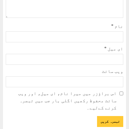
نام
*
ای میل
*
ویب‌ سائٹ
اس براؤزر میں میرا نام، ای میل، اور ویب
سائٹ محفوظ رکھیں اگلی بار جب میں تبصرہ
کرنے کےلیے۔