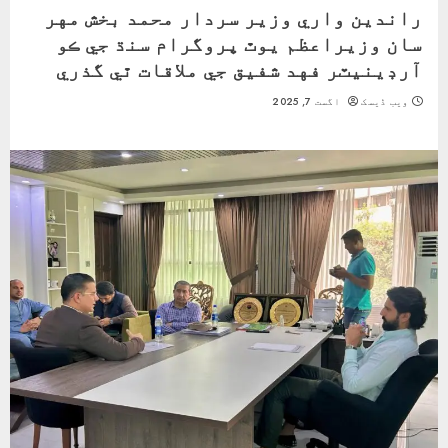
راندين واري وزير سردار محمد بخش مهر
سان وزيراعظم يوٿ پروگرام سنڌ جي ڪو
آرڊينيٽر فهد شفيق جي ملاقات ٿي گذري
ویب ڈیسک
اگست 7, 2025