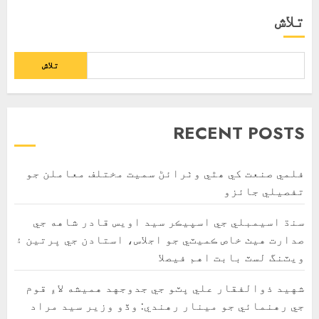
تلاش
تلاش
RECENT POSTS
فلمي صنعت کي ھٿي وٺرائڻ سميت مختلف معاملن جو
تفصيلي جائزو
سنڌ اسيمبلي جي اسپيڪر سيد اويس قادر شاهه جي
صدارت هيٺ خاص ڪميٽي جو اجلاس، استادن جي ڀرتين ۽
ويٽنگ لسٽ بابت اهم فيصلا
شهيد ذوالفقار علي ڀٽو جي جدوجهد هميشه لاءِ قوم
جي رهنمائي جو مينار رهندي: وڏو وزير سيد مراد