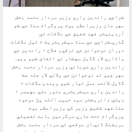
ڪراچي راندين واري وزير سردار محمد بخش
مهر سان وزيراعظم يوٿ پروگرام سنڌ جي ڪو
آرڊينيٽر فهد شفيق جي ملاقات ٿي
گذري.ڪراچي جي سنڌ سيڪريٽريٽ ۾ ٿيل ملاقات
دوران نوجوانن جي ترقي، فلاح ۽ راندين جي
واڌاري لاءِ گڏيل سهڪار تي اتفاق ڪيو ويو.
راندين واري صوبائي وزير سردار محمد بخش
مهر چيو ته نوجوانن جي ڀلائي لاءِ جلد هڪ
گڏيل لائحه عمل تيار ڪيو ويندو.ملاقات ۾
راندين واري سيڪريٽري منور علي مهيسر ۽
ڊپٽي ڊائريڪٽر سيد حبيب الله پڻ موجود
هئا.فهد شفيق وزير کي وزيراعظم يوٿ
پروگرام تحت جاري سرگرمين بابت تفصيلي
بريفنگ ڏني.ان موقعي تي سردار محمد بخش