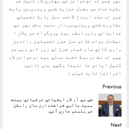
مهر چيو ته نوجوانن جي بهتري لاءِ کنيل هر
مثبت قدم جي مڪمل حمايت ڪئي ويندي.هن وڌيڪ
چيو ته جلد ايندڙ لائحه عمل بابت تفصيلي
مشاورت ڪئي ويندي.سردار محمد بخش مهر جي
هدايت تي وزيراعظم يوٿ پروگرام جو پلان ۽
نيشنل يوتھ ڪائونسل جون تفصيلون راندين
واري کاتي سان شيئر ڪرڻ تي زور ڏنو ويو.هن
چيو ته هڪ مربوط حڪمت عملي هيٺ نوجوانن لاءِ
کنيل اپائن جا نتيجا ڊگهي مدي تائين
اثرائتا ثابت ٿيندا.
Continue
Previous
Reading
ڪي سي آر لاءِ ايشيائي ترقياتي بينڪ
ious
سميت عالمي شراڪتدارن سان رابطن
ost:
جو سلسلو جاري آهي.
Next