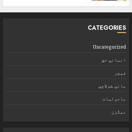
اپریل 4, 2026
CATEGORIES
Uncategorized
انساني حق
فیچر
مائي ڪولاچي
ماحولیات
ميگزن