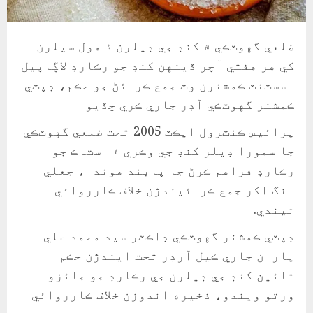
ضلعي گهوٽڪي ۾ کنڊ جي ڊيلرن ۽ هول سيلرن
کي هر هفتي آچر ڏينهن کنڊ جو رڪارڊ لاڳاپيل
اسسٽنٽ ڪمشنرن وٽ جمع ڪرائڻ جو حڪم، ڊپٽي
ڪمشنر گهوٽڪي آڊر جاري ڪري ڇڏيو
پرائيس ڪنٽرول ايڪٽ 2005 تحت ضلعي گهوٽڪي
جا سمورا ڊيلر کنڊ جي وڪري ۽ اسٽاڪ جو
رڪارڊ فراهم ڪرڻ جا پابند هوندا، جعلي
انگ اکر جمع ڪرائيندڙن خلاف ڪارروائي
ٿيندي.
ڊپٽي ڪمشنر گهوٽڪي ڊاڪٽر سيد محمد علي
پاران جاري ڪيل آرڊر تحت ايندڙن حڪم
تائين کنڊ جي ڊيلرن جي رڪارڊ جو جائزو
ورتو ويندو، ذخيره اندوزن خلاف ڪارروائي