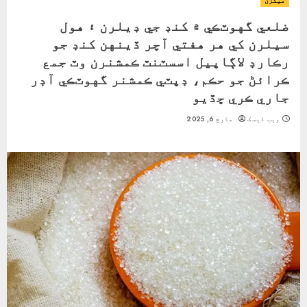
ميگزن
ضلعي گهوٽڪي ۾ کنڊ جي ڊيلرن ۽ هول
سيلرن کي هر هفتي آچر ڏينهن کنڊ جو
رڪارڊ لاڳاپيل اسسٽنٽ ڪمشنرن وٽ جمع
ڪرائڻ جو حڪم، ڊپٽي ڪمشنر گهوٽڪي آڊر
جاري ڪري ڇڏيو
ویب ڈیسک
مارچ 6, 2025