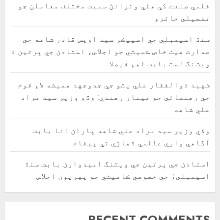
فلمي صنعت کي ھٿي وٺرائڻ سميت مختلف معاملن جو
تفصيلي جائزو
سنڌ اسيمبلي جي اسپيڪر سيد اويس قادر شاهه جي
صدارت هيٺ خاص ڪميٽي جو اجلاس، استادن جي ڀرتين ۽
ويٽنگ لسٽ بابت اهم فيصلا
شهيد ذوالفقار علي ڀٽو جي جدوجهد هميشه لاءِ قوم
جي رهنمائي جو مينار رهندي: وڏو وزير سيد مراد
علي شاهه
وڏي وزير سيد مراد علي شاهه پاران انا بابت
آگاهي واري عالمي ڏھاڙي تي پيغام
استادن جي ڀرتين جي ويٽنگ اميدوارن بابت سنڌ
اسيمبليءَ جي خصوصي ڪاميٽي جو پهريون اجلاس
RECENT COMMENTS