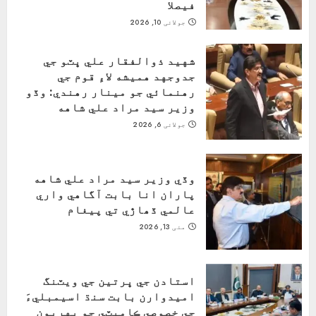
فيصلا
جولائی 10, 2026
شهيد ذوالفقار علي ڀٽو جي
جدوجهد هميشه لاءِ قوم جي
رهنمائي جو مينار رهندي: وڏو
وزير سيد مراد علي شاهه
جولائی 6, 2026
وڏي وزير سيد مراد علي شاهه
پاران انا بابت آگاهي واري
عالمي ڏھاڙي تي پيغام
مئی 13, 2026
استادن جي ڀرتين جي ويٽنگ
اميدوارن بابت سنڌ اسيمبليءَ
جي خصوصي ڪاميٽي جو پهريون