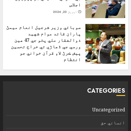
اجلاس
اپریل 23, 2026
صوبائي وزير شرجيل انعام ميمڻ
پاران قائد عوام شهيد
ذوالفقار علي ڀٽو جي 47 هين
ورسي جي ڏهاڙي تي خراج تحسين
پيش ڪرڻ لاءِ قرآن خواني جو
انتظام
اپریل 4, 2026
CATEGORIES
Uncategorized
انساني حق