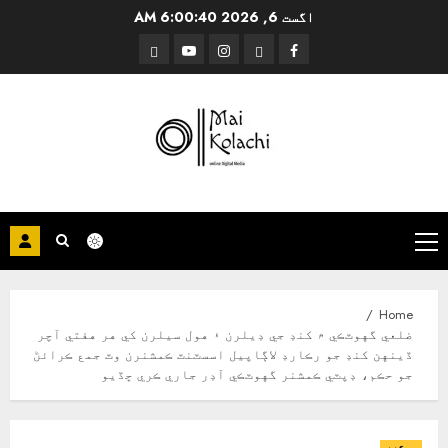
Ski
اگست 6, 2026
6:00:40 AM
t
Threads
YouTube
Instagram
Facebook
conten
Primary
Menu
Home
ضلعي گهوٽڪي ۾ کنڊ جي ڊيلرن ۽ هول سيلرن کي هر هفتي آچر
ڏينهن کنڊ جو رڪارڊ لاڳاپيل اسسٽنٽ ڪمشنرن وٽ جمع ڪرائڻ
جو حڪم، ڊپٽي ڪمشنر گهوٽڪي آڊر جاري ڪري ڇڏيو