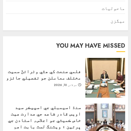
ماحولیات
ميگزن
YOU MAY HAVE MISSED
فلمي صنعت کي ھٿي وٺرائڻ سميت
مختلف معاملن جو تفصيلي جائزو
جولائی 10, 2026
سنڌ اسيمبلي جي اسپيڪر سيد
اويس قادر شاهه جي صدارت هيٺ
خاص ڪميٽي جو اجلاس، استادن جي
ڀرتين ۽ ويٽنگ لسٽ بابت اهم