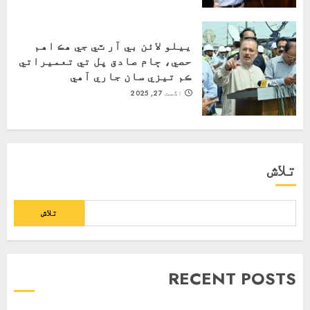
ييلو لائن بي آر ٽي جي هڪ اهم
حصي، ڄام صادق پل تي تعميراتي
ڪم تيزي سان جاري آهي
اگست 27, 2025
تلاش
تلاش
RECENT POSTS