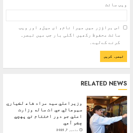
ویب‌ سائٹ
اس براؤزر میں میرا نام، ای میل، اور ویب
سائٹ محفوظ رکھیں اگلی بار جب میں تبصرہ
کرنے کےلیے۔
RELATED NEWS
وزيراعلي سيد مراد شاھ لڪياري
سيوهاڻي جي اٺ ساله وزارت
اعلي جو دور اختتام تي پهچي
چڪو آهي
ستمبر 7, 2025