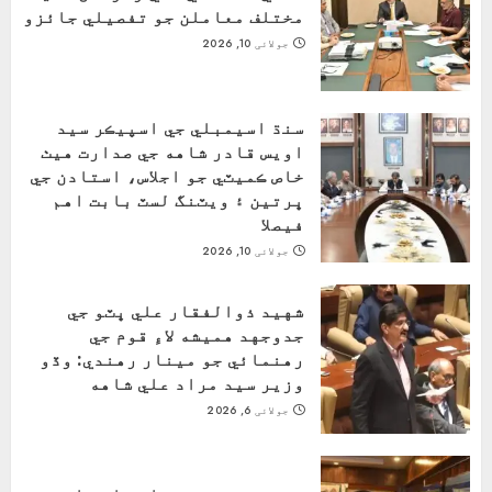
مختلف معاملن جو تفصيلي جائزو
جولائی 10, 2026
سنڌ اسيمبلي جي اسپيڪر سيد
اويس قادر شاهه جي صدارت هيٺ
خاص ڪميٽي جو اجلاس، استادن جي
ڀرتين ۽ ويٽنگ لسٽ بابت اهم
فيصلا
جولائی 10, 2026
شهيد ذوالفقار علي ڀٽو جي
جدوجهد هميشه لاءِ قوم جي
رهنمائي جو مينار رهندي: وڏو
وزير سيد مراد علي شاهه
جولائی 6, 2026