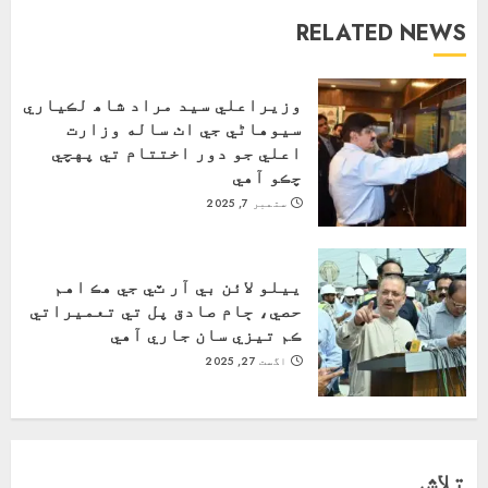
RELATED NEWS
وزيراعلي سيد مراد شاھ لڪياري
سيوهاڻي جي اٺ ساله وزارت
اعلي جو دور اختتام تي پهچي
چڪو آهي
ستمبر 7, 2025
ييلو لائن بي آر ٽي جي هڪ اهم
حصي، ڄام صادق پل تي تعميراتي
ڪم تيزي سان جاري آهي
اگست 27, 2025
تلاش