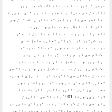
عرصي تائين سنڌ مدرسته الاسلام هزارين
شاگردن کي معياري ۽ جديد تعليم ڏني آهي، ۽
اها فخر جي ڳالهه آهي ته هتان پاڪستان جي
باني قائد اعظم محمد علي جناح، سر
شاهنواز ڀٽو، سر عبدالله هارون ۽ اهڙن
ٻين ڪيترن ئي اڳواڻن تعليم حاصل ڪئي.
سيد مراد علي شاهه چيو ته سنڌ مدرسته
الاسلام جي قيام وقت رڳو هندن ۽ پارسي
برادرين جا اسڪول هئا، پر سنڌ مدرسته
الاسلام پهريون مسلم اسڪول هو، جنهن سنڌ جي
سمورن علائقن جي شاگردن کي انگريزي ۾ جديد
تعليم ڏني هئي. هن چيو ته اڄ ڊاڪٽر مجيب
صحرائيءَ کيس ٽالپر هائوس نالي هڪ عمارت
ڏيکاري، جيڪا 1901ع ۾ سنڌ جي ٽالپرن
پنهنجي ٻارن لاءِ هاسٽل طور ٺهرائي هئي، سو
اهي ئي تاريخي حقيقتون آهن، جيڪي سنڌ جي