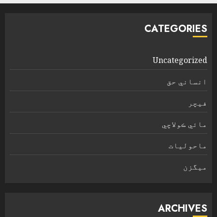
CATEGORIES
Uncategorized
انساني حق
فیچر
مائي ڪولاچي
ماحولیات
ميگزن
ARCHIVES