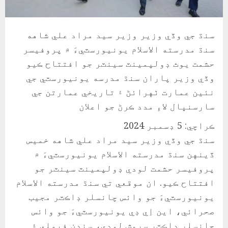
سنڌ جي وڏي وزير وزير سيد مراد علي شاهه
سنڌ مدرسته الاسلام يونيورسٽيءَ ۾ پروفيسر
حشمت يوٿ ڊولپمينٽ سينٽر جو افتتاح ڪيو
وڏي وزير پاران سنڌ مدرسه يونيورسٽي جي
نئين عمارت ٺهرائڻ ۽ تاريخي عمارتن جي
سارسنڀال لاءِ مدد ڪرڻ جو اعلان
ڪراچي: 5 ڊسمبر 2024
سنڌ جي وڏي وزير سيد مراد علي شاهه خميس
ڏينهن سنڌ مدرسته الاسلام يونيورسٽيءَ ۾
پروفيسر حشمت لودي ڊولپمينٽ سينٽر جو
افتتاح ڪيو. ان موقعي تي سنڌ مدرسته الاسلام
يونيورسٽيءَ جو وائس چانسلر ڊاڪٽر مجيب
صحرائي، اين اِي ڊي يونيورسٽيءَ جو وائس
چانسلر ڊاڪٽر سروش لودي، سندن فيملي ۽