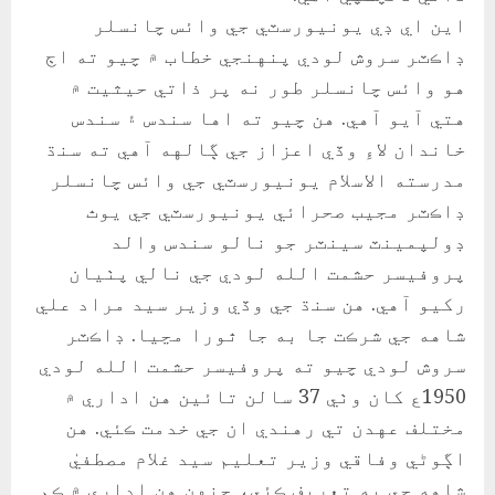
اين اي ڊي يونيورسٽي جي وائس چانسلر
ڊاڪٽر سروش لودي پنهنجي خطاب ۾ چيو ته اڄ
هو وائس چانسلر طور نه پر ذاتي حيثيت ۾
هتي آيو آهي. هن چيو ته اها سندس ۽ سندس
خاندان لاءِ وڏي اعزاز جي ڳالهه آهي ته سنڌ
مدرسته الاسلام يونيورسٽي جي وائس چانسلر
ڊاڪٽر مجيب صحرائي يونيورسٽي جي يوٿ
ڊولپمينٽ سينٽر جو نالو سندس والد
پروفيسر حشمت الله لودي جي نالي پٺيان
رکيو آهي. هن سنڌ جي وڏي وزير سيد مراد علي
شاهه جي شرڪت جا به جا ٿورا مڃيا. ڊاڪٽر
سروش لودي چيو ته پروفيسر حشمت الله لودي
1950ع کان وٺي 37 سالن تائين هن اداري ۾
مختلف عهدن تي رهندي ان جي خدمت ڪئي. هن
اڳوڻي وفاقي وزير تعليم سيد غلام مصطفيٰ
شاهه جي به تعريف ڪئي، جنهن هن اداري ۾ ڪم