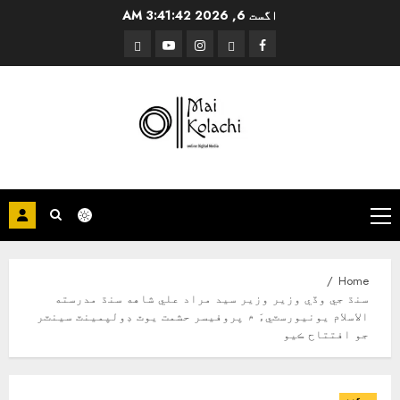
Ski
اگست 6, 2026
3:41:43 AM
t
Threads
YouTube
Instagram
Facebook
conten
Primary
Menu
Home
سنڌ جي وڏي وزير وزير سيد مراد علي شاهه سنڌ مدرسته
الاسلام يونيورسٽيءَ ۾ پروفيسر حشمت يوٿ ڊولپمينٽ سينٽر
جو افتتاح ڪيو