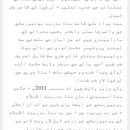
مسلمانن جي جديد تعليم ۾ ترقيءَ کي ظاهر ڪن
ٿيون.
سيد مراد علي شاهه سنڌ مدرسه يونيورسٽي
جي وائس چانسلر ڊاڪٽر مجيب صحرائي کي
ساراهيندي چيو ته هن اسان جي ملڪ جي هڪ
ليجنڊ پروفيسر حشمت لودي جي نالي يوٿ
ڊولپمينٽ سينٽر قائم ڪري هڪ قابل تعريف
ڪم ڪيو آهي. هاڻي هي مرڪز وڌيڪ حشمت الله
لوڌي پيدا ڪندو، جيڪي ملڪ ۽ سنڌ صوبي جي
ترقيءَ لاءِ ڪم ڪندا.
وڏي وزير وڌيڪ چيو ته ڊسمبر 2011ع ۾ جڏهن
سنڌ اسيمبليءَ مان سنڌ مدرسته الاسلام
يونيورسٽي جو ايڪٽ پاس ٿيو هو ته ان اجلاس
۾ هو به موجود هو ۽ هن به سنڌ مدرسته الاسلام
کي يونيورسٽي جو درجو ڏيڻ لاءِ ووٽ ڏنو هو.
سنڌ مدرسه يونيورسٽي جي وائس چانسلر