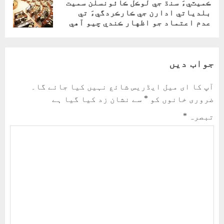
ڪميٽيءَ سنڌ جي لوڪل ڪائونسلن سميت
Next
بلدياتي ادارن جي ڪارڪردگيءَ تي
post:
عدم اعتماد جو اظهار ڪندي چيو آهي
جواب دیں
آپ کا ای میل ایڈریس شائع نہیں کیا جائے گا۔
ضروری خانوں کو
*
سے نشان زد کیا گیا ہے
تبصرہ
*