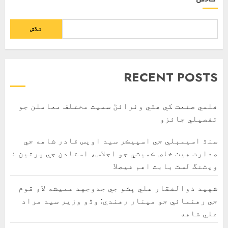
تلاش
RECENT POSTS
فلمي صنعت کي ھٿي وٺرائڻ سميت مختلف معاملن جو
تفصيلي جائزو
سنڌ اسيمبلي جي اسپيڪر سيد اويس قادر شاهه جي
صدارت هيٺ خاص ڪميٽي جو اجلاس، استادن جي ڀرتين ۽
ويٽنگ لسٽ بابت اهم فيصلا
شهيد ذوالفقار علي ڀٽو جي جدوجهد هميشه لاءِ قوم
جي رهنمائي جو مينار رهندي: وڏو وزير سيد مراد
علي شاهه