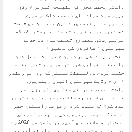
ڊاڪٽر مجيب صحرائي پنهنجي تقرير ۾ وڏي
وزير سيد مراد علي شاهه، ڊاڪٽر سروش
لودي، سندس فيملي، ۽ ٻين مهمانن جي شرڪت
تي ٿورو مڃيو ۽ چيو ته سنڌ مدرسته الاسلام
يونيورسٽي معياري تعليم سان گڏ جديد
سهولتون ۽ شاگردن کي تحقيق ۽
انٽرپرينئرشپ جي شعبن ۾ مهارت حاصل ڪرڻ
جا موقعا فراهم ڪري ٿي. هن چيو ته پروفيسر
حشمت لودي ڊولپمينٽ سينٽر کي وڌايو ويندو
۽ ان ۾ وڌيڪ سهولتون ڏنيون وينديون.
ڊاڪٽر مجيب صحرائي سنڌ جي وڏي وزير سيد
مراد علي شاهه جي سنڌ مدرسه يونيورسٽي جي
مدد ڪرڻ تي سندس ڪردار کي ساراهيندي چيو
ته سنڌ مدرسه يونيورسٽي پنهنجو تاريخي
اسڪول به هلائيندي آهي، پر جڏهن هي 2020ع ۾
هن يونيورسٽيءَ جو وائس چانسلر ٿي آيو هو