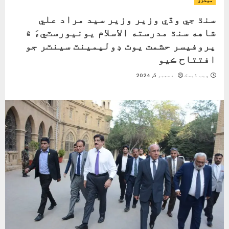
ميگزن
سنڌ جي وڏي وزير وزير سيد مراد علي
شاهه سنڌ مدرسته الاسلام يونيورسٽيءَ ۾
پروفيسر حشمت يوٿ ڊولپمينٽ سينٽر جو
افتتاح ڪيو
ویب ڈیسک
دسمبر 5, 2024