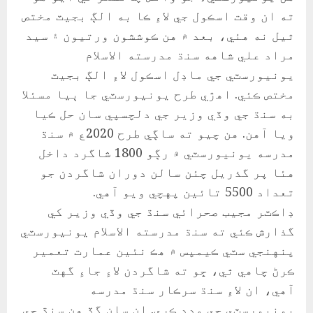
ته ان وقت اسڪول جي لاءِ ڪا به الڳ بجيٽ مختص
ٿيل نه هئي، بعد ۾ هن ڪوششون ورتيون ۽ سيد
مراد علي شاهه سنڌ مدرسته الاسلام
يونيورسٽي جي ماڊل اسڪول لاءِ الڳ بجيٽ
مختص ڪئي. اهڙي طرح يونيورسٽي جا ٻيا مسئلا
به سنڌ جي وڏي وزير جي دلچسپي سان حل ڪيا
ويا آهن. هن چيو ته ساڳي طرح 2020ع ۾ سنڌ
مدرسه يونيورسٽي ۾ رڳو 1800 شاگرد داخل
هئا پر گذريل چئن سالن دوران شاگردن جو
تعداد 5500 تائين پهچي ويو آهي.
ڊاڪٽر مجيب صحرائي سنڌ جي وڏي وزير کي
گذارش ڪئي ته سنڌ مدرسته الاسلام يونيورسٽي
پنهنجي سٽي ڪيمپس ۾ هڪ نئين عمارت تعمير
ڪرڻ چاهي ٿي، ڇو ته شاگردن لاءِ جاءِ گهٽ
آهي، ان لاءِ سنڌ سرڪار سنڌ مدرسه
يونيورسٽي جي مدد ڪري. ان سان گڏ هن سنڌ جي