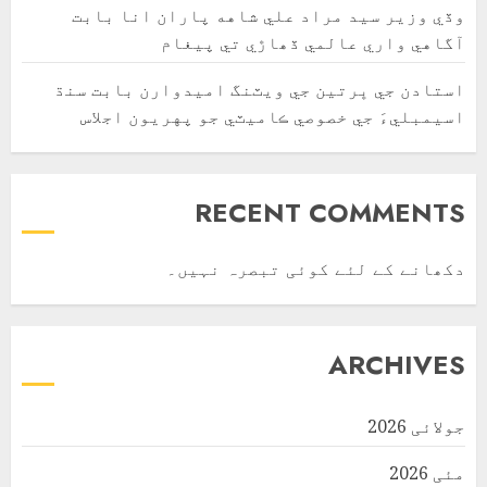
وڏي وزير سيد مراد علي شاهه پاران انا بابت
آگاهي واري عالمي ڏھاڙي تي پيغام
استادن جي ڀرتين جي ويٽنگ اميدوارن بابت سنڌ
اسيمبليءَ جي خصوصي ڪاميٽي جو پهريون اجلاس
RECENT COMMENTS
دکھانے کے لئے کوئی تبصرہ نہیں۔
ARCHIVES
جولائی 2026
مئی 2026