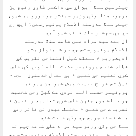
چيئرمين سنڌ ايڇ اي سي ڊاڪٽر طارق رفيع پڻ
موجود هئا. وڏي وزير سينٽر جو دورو به ڪيو،
جيڪو سنڌ مدرسته الاسلام يونيورسٽيءَ ايڇ اِي
سي جي سهڪار سان قائم ڪيو آهي.
ان بعد سيد مراد علي شاهه سنڌ مدرسته
الاسلام يونيورسٽي جي سر شاهنواز ڀٽو
آڊيٽوريم ۾ منعقد ڪيل افتتاحي تقريب کي
خطاب ڪندي پروفيسر حشمت الله لودي کي خاص
ڪري تعليم جي شعبي ۾ بي مثال خدمتون انجام
ڏيڻ تي خراج عقيدت پيش ڪيو. هن چيو ته
پروفيسر حشمت الله لودي هڪ گهڻ رخي شخصيت
جو مالڪ هو، جنهن خاص ڪري تعليم، راندين ۽
نشريات جي شعبن ۾ مختلف عهدن تي فائز رهي
ملڪ ۽ سنڌ صوبي جي وڏي خدمت ڪئي.
سنڌ جي وڏي وزير سيد مراد علي شاهه چيو ته
سنڌ سرڪار سنڌ مدرسته الاسلام يونيورسٽي جي