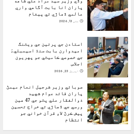
وڏي وزير سيد مراد علي شاهه
پاران انا بابت آگاهي واري
عالمي ڏھاڙي تي پيغام
مئی 13, 2026
استادن جي ڀرتين جي ويٽنگ
اميدوارن بابت سنڌ اسيمبليءَ
جي خصوصي ڪاميٽي جو پهريون
اجلاس
اپریل 23, 2026
صوبائي وزير شرجيل انعام ميمڻ
پاران قائد عوام شهيد
ذوالفقار علي ڀٽو جي 47 هين
ورسي جي ڏهاڙي تي خراج تحسين
پيش ڪرڻ لاءِ قرآن خواني جو
انتظام
اپریل 4, 2026