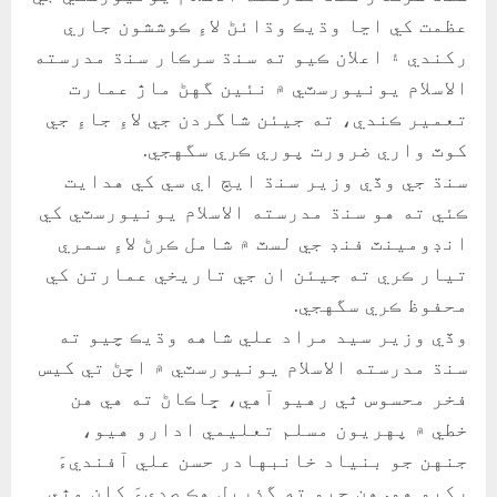
عظمت کي اڃا وڌيڪ وڌائڻ لاءِ ڪوششون جاري
رکندي ۽ اعلان ڪيو ته سنڌ سرڪار سنڌ مدرسته
الاسلام يونيورسٽي ۾ نئين گهڻ ماڙ عمارت
تعمير ڪندي، ته جيئن شاگردن جي لاءِ جاءِ جي
کوٽ واري ضرورت پوري ڪري سگهجي.
سنڌ جي وڏي وزير سنڌ ايڇ اي سي کي هدايت
ڪئي ته هو سنڌ مدرسته الاسلام يونيورسٽي کي
انڊومينٽ فنڊ جي لسٽ ۾ شامل ڪرڻ لاءِ سمري
تيار ڪري ته جيئن ان جي تاريخي عمارتن کي
محفوظ ڪري سگهجي.
وڏي وزير سيد مراد علي شاهه وڌيڪ چيو ته
سنڌ مدرسته الاسلام يونيورسٽي ۾ اچڻ تي کيس
فخر محسوس ٿي رهيو آهي، ڇاڪاڻ ته هي هن
خطي ۾ پهريون مسلم تعليمي ادارو هيو،
جنهن جو بنياد خانبهادر حسن علي آفنديءَ
رکيو هو. هن چيو ته گذريل هڪ صديءَ کان مٿي