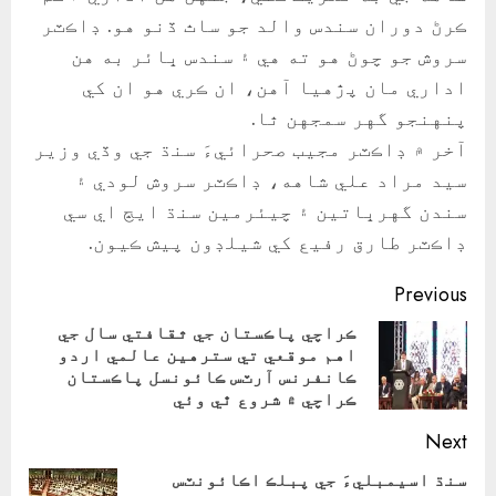
ڪرڻ دوران سندس والد جو ساٿ ڏنو هو. ڊاڪٽر
سروش جو چوڻ هو ته هي ۽ سندس ڀائر به هن
اداري مان پڙهيا آهن، ان ڪري هو ان کي
پنهنجو گهر سمجهن ٿا.
آخر ۾ ڊاڪٽر مجيب صحرائيءَ سنڌ جي وڏي وزير
سيد مراد علي شاهه، ڊاڪٽر سروش لودي ۽
سندن گهرڀاتين ۽ چيئرمين سنڌ ايڇ اي سي
ڊاڪٽر طارق رفيع کي شيلڊون پيش ڪيون.
Continue
Previous
Reading
ڪراچي پاڪستان جي ثقافتي سال جي
اهم موقعي تي سترهين عالمي اردو
ious
ڪانفرنس آرٽس ڪائونسل پاڪستان
ost:
ڪراچي ۾ شروع ٿي وئي
Next
سنڌ اسيمبليءَ جي پبلڪ اڪائونٽس