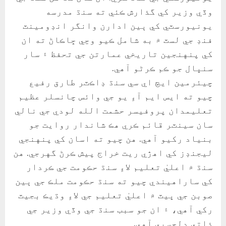
وڏي وزير کي گذارش ڪئي ته سنڌ مدرسه
يونيورسٽي کي ٻين ادارن وانگر انڊومينٽ
فنڊ جي لسٽ ۾ به شامل ڪيو وڃي ڇاڪاڻ ته ان
کي پنهنجين تاريخي عمارتن جي تحفظ ۽ سار
سنڀال جو ڪم ڪرڻو آهي.
چيئرمين ايڇ اي سي سنڌ ڊاڪٽر طارق رفيع
چيو ته ايس ايم آءِ يو جي وائس چانسلر عظيم
تعليمدان پروفيسر حشمت الله لودي جي نالي
سان سينٽر قائم ڪري هڪ شاندار روايت جو
بنياد رکيو آهي. هن چيو ته اسان کي پنهنجي
ليجنڊز کي اهڙي ريت خراج پيش ڪرڻ گهرجي. هن
سنڌ ۾ اعليٰ تعليم لاءِ سنڌ حڪومت جي ڪردار
کي ساراهيندي چيو ته سنڌ حڪومت ملڪ جي ٻين
صوبن جي ڀيٽ ۾ اعليٰ تعليم جي لاءِ وڌيڪ بجيٽ
رکي آهي، ۽ ان جو سبب سنڌ جي وڏي وزير جي
ذاتي دلچسپي آهي.