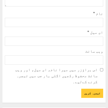
نام
*
ای میل
*
ویب‌ سائٹ
اس براؤزر میں میرا نام، ای میل، اور ویب
سائٹ محفوظ رکھیں اگلی بار جب میں تبصرہ
کرنے کےلیے۔