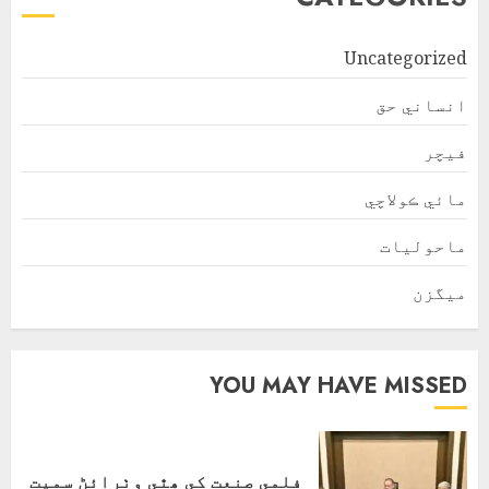
Uncategorized
انساني حق
فیچر
مائي ڪولاچي
ماحولیات
ميگزن
YOU MAY HAVE MISSED
فلمي صنعت کي ھٿي وٺرائڻ سميت