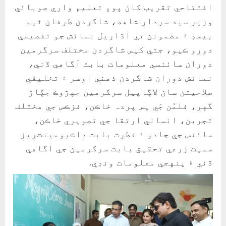
افتتاحي تقريب کان پوءِ تعليم واري صوبائي
وزير سيد سردار شاهه، شاگردن طرفان ٿيم
بيسڊ ۽ مضمونن تي آڌاريل نمائش جو تفصيلي
دورو ڪيو، جتي کيس شاگردن مختلف سرگرمين
دوران سائنسي معلومات بابت آگاهي ڏني،
نمائش دوران شاگردن ذهني اوسر ۽ تخليقي
صلاحيتن سان لاڳاپيل سرگرمين جهڙوڪ جڳاڙ
گهر، فلمُن جَي پس پردہ خاڪن، فزڪس جي مختلف
تجربن، انساني ارتقا جي تصويري خاڪن،
سائنس جي جادو ۽ فطرت بابت ڊاڪيومينٽريز
سميت زرعي تحقيق بابت سرگرمين جي آگاهي
ڏني ۽ پنهجي معلومات ونڊي.