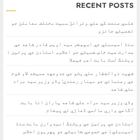
RECENT POSTS
فلمي صنعت کي ھٿي وٺرائڻ سميت مختلف معاملن جو
تفصيلي جائزو
سنڌ اسيمبلي جي اسپيڪر سيد اويس قادر شاهه جي
صدارت هيٺ خاص ڪميٽي جو اجلاس، استادن جي ڀرتين ۽
ويٽنگ لسٽ بابت اهم فيصلا
شهيد ذوالفقار علي ڀٽو جي جدوجهد هميشه لاءِ قوم
جي رهنمائي جو مينار رهندي: وڏو وزير سيد مراد
علي شاهه
وڏي وزير سيد مراد علي شاهه پاران انا بابت
آگاهي واري عالمي ڏھاڙي تي پيغام
استادن جي ڀرتين جي ويٽنگ اميدوارن بابت سنڌ
اسيمبليءَ جي خصوصي ڪاميٽي جو پهريون اجلاس