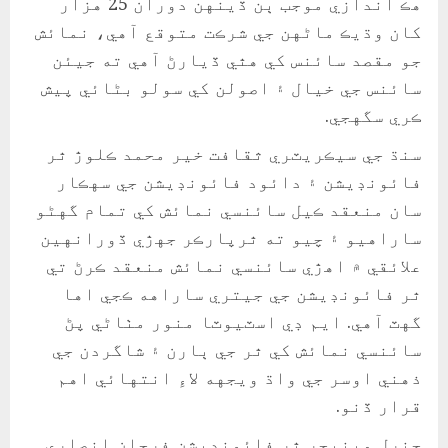
هڪ اندازي موجب ٻن ڏينهن دوران 25 هزار
کان وڌيڪ ماڻهن جي شرڪت متوقع آهي، نمائش
جو مقصد سائنس کي هٿي ڏيارڻ آهي ته جيئن
سائنس جي خيال ۽ اصولن کي سولو بڻائي پيش
ڪري سگهجي.
سنڌ جي سيڪريٽري ثقافت خير محمد ڪلوڙ ٿر
فائونڊيشن ۽ دائود فائونڊيشن جي سهڪار
سان منعقد ڪيل سائنسي نمائش کي تمام گهڻو
ساراهيو ۽ چيو ته ٿرپارڪر جهڙي ڏورانهين
علائقي ۾ اهڙي سائنسي نمائش منعقد ڪرڻ تي
ٿر فائونڊيشن جي جيتري ساراهه ڪجي اها
گهٽ آهي. ايم ڊي اسٽيوٽا منور مٺاڻي پڻ
سائنسي نمائش کي ٿر جي ٻارن ۽ شاگردن جي
ذهني اوسر جي واڌ ويجهه لاءِ انتهائي اهم
قرار ڏنو.
جنرل مينيجر ٿر فائونڊيشن فرحان انصاري