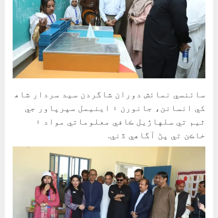
سائنسي نمائش دوران شاگردن سيد سردار شاھ
کي انسانن، جانورن ۽ اينيمل سپرپاور جي
ٿيم تي سلهاڙيل ڪافي معلوماتي مواد ۽
خاڪن تي پڻ آگاهي ڏني.