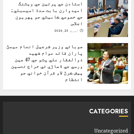
استادن جي ڀرتين جي ويٽنگ
اميدوارن بابت سنڌ اسيمبليءَ
جي خصوصي ڪاميٽي جو پهريون
اجلاس
اپریل 23, 2026
صوبائي وزير شرجيل انعام ميمڻ
پاران قائد عوام شهيد
ذوالفقار علي ڀٽو جي 47 هين
ورسي جي ڏهاڙي تي خراج تحسين
پيش ڪرڻ لاءِ قرآن خواني جو
انتظام
اپریل 4, 2026
CATEGORIES
Uncategorized