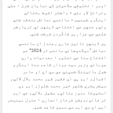
اوسر ۽ تخليقي صلاحيتن کي نمايان ڪرڻ ۽ هٿي
وٺرائڻ لاءِ مٺي ۾ ڊاڪٽر اشوڪ بختاڻي
اينگرو ڪيمپس ۾ سائنسي نمائش منعقد ڪئي
وئي، جنهن جي افتتاحي ڏينهن تي ٿرپارڪر
ضلعي جي هزارين شاگردن شرڪت ڪئي.
ٻن ڏينهن تائين جاري رهندڙ ان سائنسي
نمائش "ميگنيفائي سائنس ٿر 2024” جو
افتتاح سنڌ جي تعليم ۽ معدنيات واري
صوبائي وزير سيد سردار شاھ، سنڌ اينگرو
ڪول مائيننگ ڪمپني جي سي اي او عامر
اقبال، ايم پي اي فقير شير محمد بلال لاڻي،
سيڪريٽري ڪلچر خير محمد ڪلوڙ، ايم ڊي
اسٽيوٽا منور مِٺاڻي، سشيل ملاڻي، جي ايم
ٿر فائونڊيشن فرحان انصاري ۽ جنرل مينيجر
ايس اي سي ايم سي سبين شاهه ڪيو.