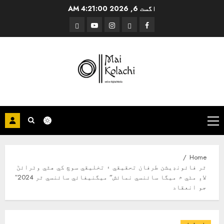
Ski
اگست 6, 2026
4:21:01 AM
t
Threads
YouTube
Instagram
Facebook
conten
Primary
Menu
Home
ٿر فائونڊيشن طرفان تحقیقي ۽ تخليقي سوچ کي هٿي وٺرائڻ
لاءِ مٺي ۾ ميگا سائنسي نمائش” ميگنيفائي سائنسي ٿر 2024″
جو انعقاد