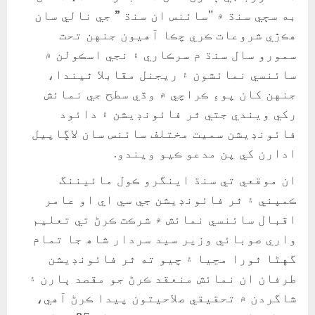
به سڄي سنڌ ۾ "سائنس ان سنڌ ” جي نالي سان
هڪڙي شروعات ڪري چڪا آهيون جنهن تحت
سمورو سال سنڌ م سرڪاري ۽ نجي اسڪولن ۾
سائنسي نمائشون ۽ ريجنل مقابلا ٿيندا،
جنهن کان پوءِ ڪراچي ۾ وڏي سطح جي نمائش
رکي ويندي جتي ٿر فائونڊيشن ۽ دائود
فائونڊيشن سميت مختلف سائنس سان لاڳاپيل
ادارن کي پن مدعو ڪيو ويندو.
ان موقعي تي سنڌ اينگرو ڪول مائيننگ
ڪمپني ۽ ٿر فائونڊيشن جي سي اي او عامر
اقبال سائنسي نمائش ۾ شرڪت ڪرڻ تي تعليم
واري صوبائي وزير سيد سردار شاھ جا تمام
گهڻا ٿورا مڃيا ۽ چيو ته ٿر فائونڊيشن
طرفان ان نمائش منعقد ڪرڻ جو مقصد ٻارن ۽
شاگردن ۾ تحقيقي صلاحيتون پيدا ڪرڻ آهي،