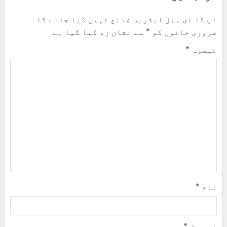
آپ کا ای میل ایڈریس شائع نہیں کیا جائے گا۔
ضروری خانوں کو
*
سے نشان زد کیا گیا ہے
تبصرہ
*
نام
*
ای میل
*