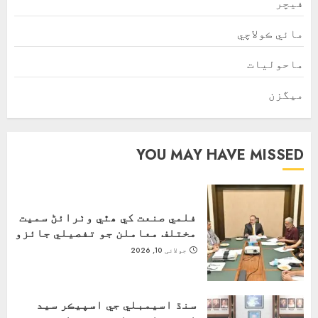
فیچر
مائي ڪولاچي
ماحولیات
ميگزن
YOU MAY HAVE MISSED
فلمي صنعت کي ھٿي وٺرائڻ سميت
مختلف معاملن جو تفصيلي جائزو
جولائی 10, 2026
سنڌ اسيمبلي جي اسپيڪر سيد