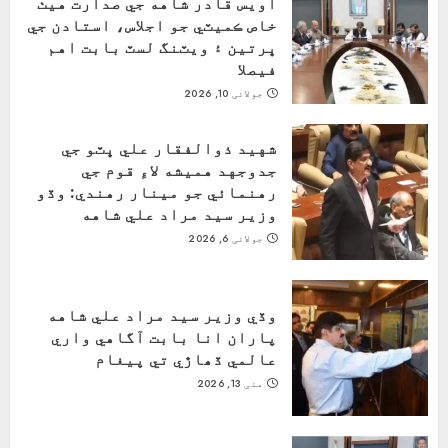
اويس قادر شاهه جي صدارت هيٺ
خاص ڪميٽي جو اجلاس، استادن جي
ڀرتين ۽ ويٽنگ لسٽ بابت اهم
فيصلا
جولائی 10, 2026
شهيد ذوالفقار علي ڀٽو جي
جدوجهد هميشه لاءِ قوم جي
رهنمائي جو مينار رهندي: وڏو
وزير سيد مراد علي شاهه
جولائی 6, 2026
وڏي وزير سيد مراد علي شاهه
پاران انا بابت آگاهي واري
عالمي ڏھاڙي تي پيغام
مئی 13, 2026