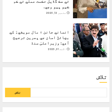
تي هڪ گڏيل حڪمت عملي تي ڪم
ڪيو پيو وڃي.
ستمبر 12, 2025
انساني جانن ۽ مال مويشيءَ کي
بچائڻ اسان جي پھرين ترجيح
آھي: وزيراعلیٰ سنڌ
اگست 31, 2025
تلاش
تلاش