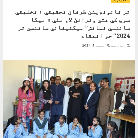
ماحولیات
ٿر فائونڊيشن طرفان تحقیقي ۽ تخليقي
سوچ کي هٿي وٺرائڻ لاءِ مٺي ۾ ميگا
سائنسي نمائش” ميگنيفائي سائنسي ٿر
2024″ جو انعقاد
ویب ڈیسک
دسمبر 5, 2024