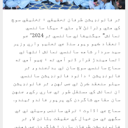
ٿر فائونڊيشن طرفان تحقیقي ۽ تخليقي سوچ
کي هٿي وٺرائڻ لاءِ مٺي ۾ ميگا سائنسي
نمائش” ميگنيفائي سائنسي ٿر 2024″ جو
انعقاد ڪيو ويو، سنڌ جي تعليم واري وزير
سيد سردار شاهه سائنسي نمائش انتهائي
اتساهيندڙ قرار ڏنو آھي ته ۽ چيو آھي ته
سماج سائنسي سوچ سان ئي بدلجندو، ٿر
فائونڊيشن ۽ دائود فائونڊيشن سائنسي
ميلو منعقد ڪرڻ تي جس لهن، ٿر فائونڊيشن
ان نمائش کي مستقل طور تي جاري رکي، جنهن
سان مقامي شاگردن کي ڀرپور فائدو ٿيندو.
سماج جي اڏاوت ۽ ترقي سائنس وسيلي ئي ٿي
سگهي ٿي هن خيال کي حقيقت بڻائن لاءِ ٿر
فائونڊيشن طرفان ٻارن ۽ شاگردن جي ذهني