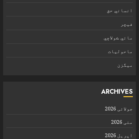
انساني حق
فیچر
مائي ڪولاچي
ماحولیات
ميگزن
ARCHIVES
جولائی 2026
مئی 2026
اپریل 2026