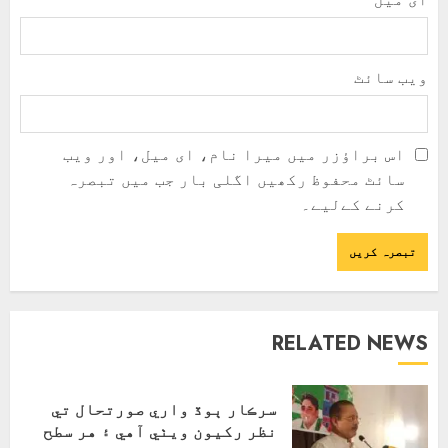
ویب‌ سائٹ
اس براؤزر میں میرا نام، ای میل، اور ویب
سائٹ محفوظ رکھیں اگلی بار جب میں تبصرہ
کرنے کےلیے۔
RELATED NEWS
سرڪار ٻوڏ واري صورتحال تي
نظر رکيون ويٺي آهي ۽ هر سطح