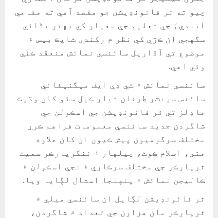
چيو ته ٿر فائونڊيشن جو مقصد آهي ته مقامي
آباديءَ جي تعليم جي معيار کي بهتر بڻائي
سگهجي ان ڪڙي کي نظر م رکندي ٽاپڪ بيس ۽
موضوع تي آڌاريل سائنسي نمائش منعقد ڪئي
وئي آهي.
سائنسي نمائش ۾ ٽي ڊي ايف ميگنيفائي
سائنس سينٽر طرفان تيار ڪيل سئو کان وڌيڪ
ماڊلز تي ٿر فائونڊيشن جي اسڪولن جي
شاگردن جديد سائنسي معلومات فراهم ڪري
مختلف سرگرميون پيش ڪيون ان کان علاوه
مٺي، اسلام ڪوٽ، چيلهار ۽ ننگرپارڪر سميت
ٿرپارڪر جي مختلف سرڪاري ۽ نجي اسڪولن ۽
ڪاليجن نمائش ۾ پنهنجا اسٽال لڳايا ويا.
ٿر فائونڊيشن لڳايل ان سائنسي ميلي ۾
ٿرپارڪر مان هزارن جي تعداد ۾ شاگردن،