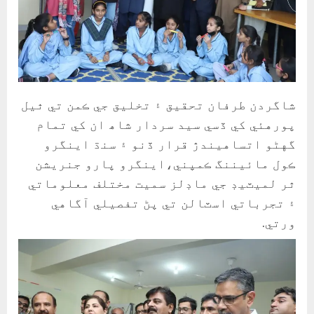
شاگردن طرفان تحقيق ۽ تخليق جي ڪمن تي ٿيل
پورهئي کي ڏسي سيد سردار شاھ ان کي تمام
گهڻو اتساهيندڙ قرار ڏنو ۽ سنڌ اينگرو
ڪول مائيننگ ڪمپني،اينگرو پارو جنريشن
ٿر لميٽيڊ جي ماڊلز سميت مختلف معلوماتي
۽ تجرباتي اسٽالن تي پڻ تفصيلي آگاهي
ورتي.