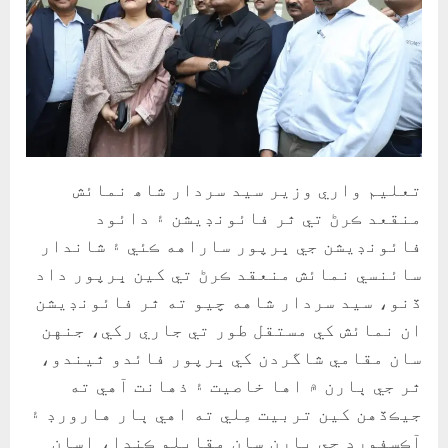
تعليم واري وزير سيد سردار شاھ نمائش
منقعد ڪرڻ تي ٿر فائونڊيشن ۽ دائود
فائونڊيشن جي ڀرپور ساراهه ڪئي ۽ شاندار
سائنسي نمائش منعقد ڪرڻ تي کين ڀرپور داد
ڏنو، سيد سردار شاهه چيو ته ٿر فائونڊيشن
ان نمائش کي مستقل طور تي جاري رکي، جنهن
سان مقامي شاگردن کي ڀرپور فائدو ٿيندو،
ٿر جي ٻارن ۾ اها خاصيت ۽ ذهانت آهي ته
جيڪڏهن کين تربيت مِلي ته اهي ٻار هارورڊ ۽
آڪسفورڊ جي ٻارن سان مقابلو ڪندا، اسان