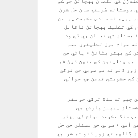
ندڙن کي نقصان پهچائڻ جو ڪو
 دوستانه طريقي سان حل ڪرڻ
ور ڀريو ته سندس حڪومت پرامن
م کي تڪليف پهچائڻ ناقابل
 مسئلن تي خيالن جي ڏي وٺ
ته عوام جون تڪليفون ختم
ن کي بهتر بڻائڻ ۽ پاڻي جي
م چئلينجن کي منهن ڏيڻ لاءِ
زور ڏنو ته هو صوبي جي ترقي
 کي حڪومتي قدمن جي حوالي
ندي هن چيو ته سنڌ ترقي جو سفر
ڪستان پيپلز پارٽي جي
جب سنڌ حڪومت عوام کي بهتر
ي آهي ۽ صوبي جي مسئلن جي حل
ان ڳالهه تي زور ڏنو ته ڪراچي