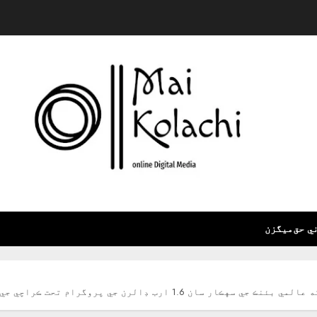
ي حق
ميگزن
م تحت ڪراچي جي پاڻي جي فراهمي جي نظام کي بهتر ڪيو پيو وڃي