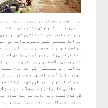
پارا چنار بحران تي تبصرو ڪندي مراد 
الميو قرار ڏنو جتي ماڻهو خوراڪ ۽ دوا
چيو ته سندس حڪومت متاثرن کي دوائون 
پر اصل مسئلو خيبرپختونخواهه جو آهي 
ڪراچي ۾ جاري احتجاج بابت وڏي وزير چ
نمائش تي پرامن طور تي ويهڻ جي اجازت
ته روڊ کي بلاڪ ڪيو ويو جنهن سبب عوام 
ته اسان جي سينيئر اڳواڻن جن ۾ سعيد غ
مهدي شامل آهن، احتجاج ڪندڙن سان ڳال
آهي ته ڌرڻو پرامن طريقي سان ختم ڪيو 
ا
لاءِ قدم کنيا ويا جڏهن ته چئن هنڌن تي
شاهه اعتراف ڪيو ته انتظامي ڪارروائ