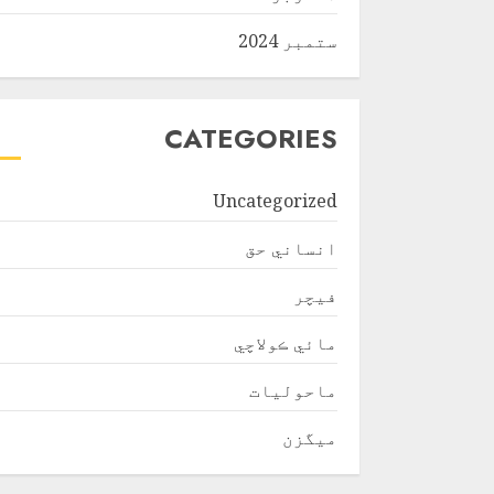
ستمبر 2024
CATEGORIES
Uncategorized
انساني حق
فیچر
مائي ڪولاچي
ماحولیات
ميگزن