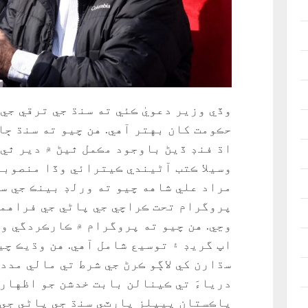
وڏي وزير دعويٰ ڪئي ته سنڌ جي ترقي جي
حڪومت کان بهتر آهي. هن چيو ته سنڌ ڄا
اڌ فنڊ ڏيڻ باوجود مڪمل ٿيڻ ۾ دير ٿي
وسيلا ڪتب آڻيندي ڪيترائي وڏا منصوبا
پروگرام تحت ڪراچي جي پاڻي جي فراهمي
اپ گريڊ ۽ توسيع شامل آهي. هن وڌيڪ چ
سڌارن کي لاڳو ڪرڻ جي شرط تي مالي مدد
درياءَ تي ڪينالن بابت خدشن جو اظهار 
پاڪستان پيپلز پارٽي سنڌ جي پاڻي جي 