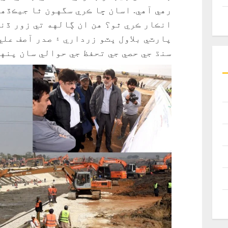
رهي آهي. اسان ڇا ڪري سگهون ٿا جيڪڏهن
انڪار ڪري ٿو؟ هن ان ڳالهه تي زور ڏن
پارٽي بلاول ڀٽو زرداري ۽ صدر آصف عل
سنڌ جي حصي جي تحفظ جي حوالي سان پنهن