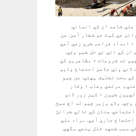
علي شاهه ان کي انساني
ئن جي کوٽ جو شڪار آهن. هن
۽ امداد فراهم ڪري رهي آهي
ان کي اتي ئي حل ڪيو وڃي.
يو ته شروعات ۾ مظاهرين کي
 ڏني وئي جڏهن احتجاج وڌيو
کي سخت تڪليف پهتي. هن چيو
ني، مرتضيٰ وهاب ۽ وقار
هيون ڪيون ۽ کين زور ڏنو
وڃي. وڏي وزير چيو ته اڄ صبح
نتظامي ڪاروائين سبب 12 هنڌن مان 8 احتجاجي هنڌن کي خالي ڪرائڻ
 احتجاج جاري آهي. مراد علي
ي سبب ڪجهه خلل پئجي سگهي