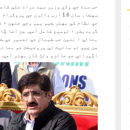
حب سنڌ جي وڏي وزير سيد مراد علي شاهه
سهڪار سان 1.6 ارب ڊالرن جي پ
گريڊيشن ۽ توسيع شامل آهي. هن اها ڳا
بحالي ۽ نئين حب ڪينال جي تعمير جي ڪم
هن چيو ته سائيٽ تي پروجيڪٽ جو معائن
اڳڀرائي جو جائزو وٺڻ کان بهتر آهي.