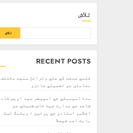
تلاش
تلاش
RECENT POSTS
فلمي صنعت کي ھٿي وٺرائڻ سميت مختلف
معاملن جو تفصيلي جائزو
سنڌ اسيمبلي جي اسپيڪر سيد اويس قادر
شاهه جي صدارت هيٺ خاص ڪميٽي جو
اجلاس، استادن جي ڀرتين ۽ ويٽنگ لسٽ
بابت اهم فيصلا
شهيد ذوالفقار علي ڀٽو جي جدوجهد