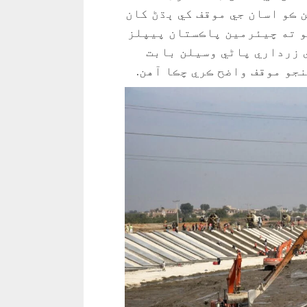
 ڪو اسان جي موقف کي ٻڌڻ کان
و ته چيئرمين پاڪستان پيپلز
ي زرداري پاڻي وسيلن بابت
جو موقف واضح ڪري چڪا آهن.