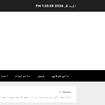
Ski
اگست 6, 2026
1:35:29 PM
t
conten
مائي ڪولاچي
فیچر
ماحولیات
انسان
Home
سنڌ جي وڏي وزير سيد مراد علي شاهه چيو آهي ته عالمي بئنڪ جي سهڪار سان 1.6 ارب ڊالرن جي پروگرا