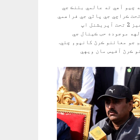
 چيو آهي ته عالمي بئنڪ جي
روگرام تحت ڪراچي جي پاڻي جي فراهمي
جي نظام کي بهتر ڪيو پيو وڃي جنهن ۾ فيز 2 تحت آپريشنل اپ
لهه موجوده حب ڪينال جي
 جو معائنو ڪرڻ کانپوءِ چئي.
و ڪرڻ آفيس مان ويهي