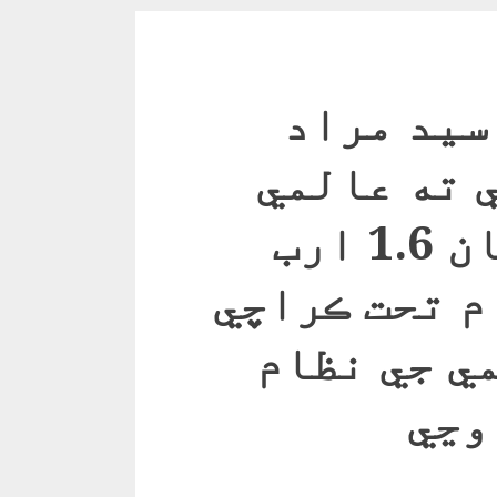
سيد مراد
 ته عالمي
بئنڪ جي سهڪار سان 1.6 ارب
م تحت ڪراچي
ي جي نظام
وڃي