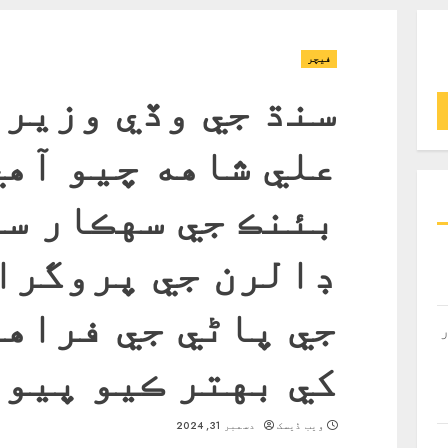
فیچر
سنڌ جي وڏي وزير 
علي شاهه چيو آهي
ڊالرن جي پروگرا
جي پاڻي جي فراهم
کي بهتر ڪيو پيو 
ویب ڈیسک
دسمبر 31, 2024