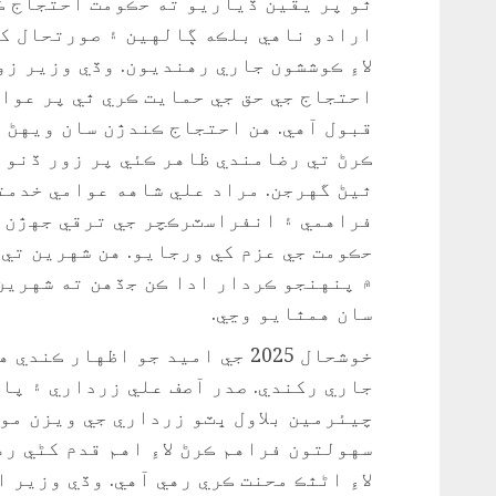
ٿو پر يقين ڏياريو ته حڪومت احتجاج ڪ
ارادو ناهي بلڪه ڳالهين ۽ صورتحال کي
لاءِ ڪوششون جاري رهنديون. وڏي وزير ز
احتجاج جي حق جي حمايت ڪري ٿي پر عوا
قبول آهي. هن احتجاج ڪندڙن سان ويهڻ ۽
ڪرڻ تي رضامندي ظاهر ڪئي پر زور ڏنو 
ٿيڻ گهرجن. مراد علي شاهه عوامي خدمت
فراهمي ۽ انفراسٽرڪچر جي ترقي جهڙن اه
حڪومت جي عزم کي ورجايو. هن شهرين تي 
۾ پنهنجو ڪردار ادا ڪن جڏهن ته شهرين
سان همٿايو وڃي.
خوشحال 2025 جي اميد جو اظهار ڪ
جاري رکندي. صدر آصف علي زرداري ۽ پا
چيئرمين بلاول ڀٽو زرداري جي ويزن مو
سهولتون فراهم ڪرڻ لاءِ اهم قدم کڻي ره
لاءِ اڻٿڪ محنت ڪري رهي آهي. وڏي وزير 