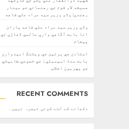
هميشه لاءِ قوم جي رهنمائي جو مينار
رهندي: وڏو وزير سيد مراد علي شاهه
وڏي وزير سيد مراد علي شاهه پاران
انا بابت آگاهي واري عالمي ڏھاڙي تي
پيغام
استادن جي ڀرتين جي ويٽنگ اميدوارن
بابت سنڌ اسيمبليءَ جي خصوصي ڪاميٽي
جو پهريون اجلاس
RECENT COMMENTS
دکھانے کے لئے کوئی تبصرہ نہیں۔