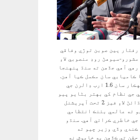
 رفتار ٻين صوبن توڙي وفاقي
مشورو-سيوهڻ روڊ منصوبي لاءِ
 رهي آهي جڏهن ته سنڌ پنهنجا
 ڪاميابي سان مڪمل ڪيا آهن.
مراد علي شاهه چيو ته ورلڊ بينڪ جي سهڪار سان 1.6 ارب ڊالرن جي
 جي نظام کي بهتر بڻايو پيو
وڃي. هن چيو ته پروگرام ۾ ڪارڪردگي وڌائڻ لاءِ فيز 2 تحت آپريشنل
يو ته عالمي بئنڪ انتظامي
 جي خاطري ڪرائي آهي. سنڌو
ڪندي وڏي وزير چيو ته
حقن تي ڪڏهن به خاموش نه